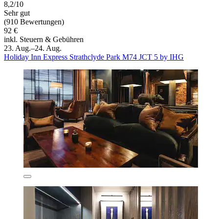
8,2/10
Sehr gut
(910 Bewertungen)
92 €
inkl. Steuern & Gebühren
23. Aug.–24. Aug.
Holiday Inn Express Strathclyde Park M74 JCT 5 by IHG