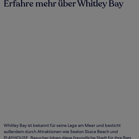
Erfahre mehr über Whitley Bay
Foto von Leila Mae
Öf
Fo
vo
Whitley Bay ist bekannt für seine Lage am Meer und besticht
Lei
außerdem durch Attraktionen wie Seaton Sluice Beach und
M
PLAYHOUSE. Besucher loben diese freundliche Stadt für ihre Bars.