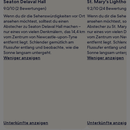
Foto
Seaton Delaval Hall
St. Mary's Lighthou
zusätzliche
von
Bedingungen
9.0/10 (2 Bewertungen)
9.2/10 (24 Bewertunge
Barry
gelten.
Wenn du dir die Sehenswürdigkeiten vor Ort
Wenn du dir die Sehens
Mcalle
ansehen möchtest, solltest du einen
ansehen möchtest, sollt
Abstecher zu Seaton Delaval Hall machen –
Abstecher zu St. Mary'
nur eines von vielen Denkmälern, das 14,4 km
nur eines von vielen De
vom Zentrum von Newcastle-upon-Tyne
vom Zentrum von Newc
entfernt liegt. Schlender gemütlich am
entfernt liegt. Schlend
Flussufer entlang und beobachte, wie die
Flussufer entlang und 
Sonne langsam untergeht.
Sonne langsam unterge
Weniger anzeigen
Weniger anzeigen
Unterkünfte anzeigen
Unterkünfte anzeige