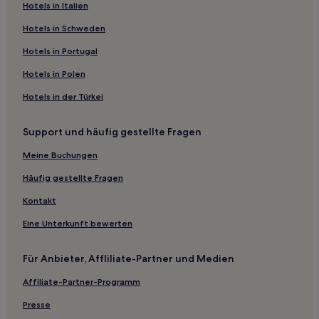
Hotels in Italien
Günstige in Saltburn-by-the-Sea
Golf in Northumberland
Hotels in Schweden
Haustierfreundliche in Northumberland
Hotels in Portugal
Günstige in Seahouses
Hotels in Polen
Golf in Durham
Hotels in der Türkei
Familien in Durham
Support und häufig gestellte Fragen
Haustierfreundliche in Stockton-on-Tees
Meine Buchungen
Günstige in Newton by the Sea
Familien in Durham
Häufig gestellte Fragen
Haustierfreundliche in Newcastle upon Tyne
Kontakt
Golf in Newcastle upon Tyne
Eine Unterkunft bewerten
Familien in Newcastle upon Tyne
Für Anbieter, Affliliate-Partner und Medien
Haustierfreundliche in Consett
Affiliate-Partner-Programm
Haustierfreundliche in Hexham
Presse
Haustierfreundliche in Redcar