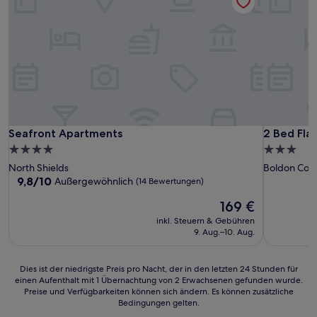
Seafront Apartments
2 Bed Flat 
Seafront Apartments
2 Bed Flat
4.0-
3.0-
Sterne-
Sterne-
North Shields
Boldon Colli
Unterkunft
Unterkunf
9.8
9,8/10
Außergewöhnlich
(14 Bewertungen)
von
Der
169 €
10,
Preis
Außergewöhnlich,
inkl. Steuern & Gebühren
beträgt
(14
9. Aug.–10. Aug.
169 €
Bewertungen)
Dies
Dies ist der niedrigste Preis pro Nacht, der in den letzten 24 Stunden für
einen Aufenthalt mit 1 Übernachtung von 2 Erwachsenen gefunden wurde.
ist
Preise und Verfügbarkeiten können sich ändern. Es können zusätzliche
der
Bedingungen gelten.
niedrigste