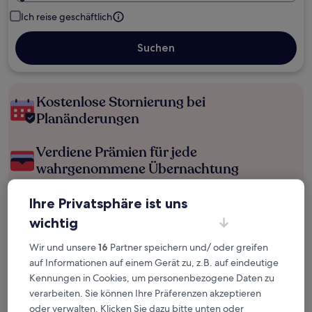
Ich reise geschäftlich
Suchen
Kostenlose Stornierung bei
Planänderungen
Verdiene Prämien für jede
wahrgenommene Übernachtung
Ihre Privatsphäre ist uns
Mehr sparen mit Preisen für Mitglieder
wichtig
Wir und unsere
16
Partner speichern und/ oder greifen
Überprüfe die Preise für diese Daten
auf Informationen auf einem Gerät zu, z.B. auf eindeutige
Kennungen in Cookies, um personenbezogene Daten zu
Nächstes Wochenende
In zwei Wochen
verarbeiten. Sie können Ihre Präferenzen akzeptieren
14. Aug. - 16. Aug.
21. Aug. - 23. Aug.
oder verwalten. Klicken Sie dazu bitte unten oder