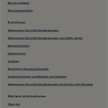
Hotels mit Küchenzeile in Allendale
Bei uns werben
Haustierfreundliche in Morpeth
Reiseveranstalter
Familien in Morpeth
Richtlinien
Hotels mit Parkplatz in Wallsend
Allgemeine Geschäftsbedingungen
Haustierfreundliche in Sunderland
Allgemeine Geschäftsbedingungen von FeWo-direkt
Haustierfreundliche in Gateshead
Barrierefreiheit
Luxus in Whitley Bay
Haustierfreundliche in Alnwick
Datenschutz
Spennymoor Hotels
Cookies
Northumberland: Hotels
Rechtliche Hinweise/Kontakt
Framwellgate Moor: Hotels
Inhaltsrichtlinien und Melden von Inhalten
Lemington: Hotels
Allgemeine Geschäftsbedingungen für Hotels.com Rewards
Callaly Hotels
Weitere Informationen
Hotels nahe Dunstanburgh Castle
Hotels nahe Auckland Castle
Über uns