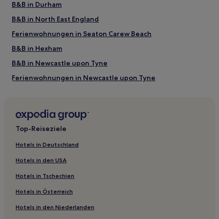
B&B in Durham
B&B in North East England
Ferienwohnungen in Seaton Carew Beach
B&B in Hexham
B&B in Newcastle upon Tyne
Ferienwohnungen in Newcastle upon Tyne
Gasthäuser in Newcastle upon Tyne
Ferienwohnungen in Darlington
B&B in Morpeth
Top-Reiseziele
Ferienwohnungen in North Shields
Hotels in Deutschland
2-Sterne-Hotels in Consett
Hotels in den USA
3-Sterne-Hotels in Newcastle upon Tyne
Hotels in Tschechien
3-Sterne-Hotels in Whitley Bay
Hotels in Österreich
3-Sterne-Hotels in Jesmond
Hotels in den Niederlanden
2-Sterne-Hotels in Gateshead