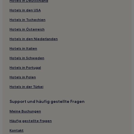
Hotels in Deutschland
Sidmouth Hotels
Hotels in den USA
Swyre Hotels
Hotels in Tschechien
Exeter Hotels
Hotels in Österreich
Tatworth Hotels
Hotels in den Niederlanden
Dundon Hotels
Hotels in Italien
Musbury Hotels
Hotels nahe Mangerton Mill
Hotels in Schweden
Chilton Polden Hotels
Hotels in Portugal
Devon: Hotels
Hotels in Polen
Rousdon Hotels
Hotels in der Türkei
Clyst St Mary Hotels
Support und häufig gestellte Fragen
Chardstock Hotels
Meine Buchungen
Cricket Saint Thomas Hotels
Dorset: Hotels
Häufig gestellte Fragen
Sedgemoor: Hotels
Kontakt