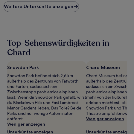
Preis
Weitere Unterkünfte anzeigen
pro
Nacht,
der
in
den
letzten
24 Stunden
Top-Sehenswürdigkeiten in
für
einen
Chard
Aufenthalt
mit
1 Übernachtung
Snowdon Park
Chard Museum
von
Snowdon Park befindet sich 2,6 km
Chard Museum befindet s
2 Erwachsenen
außerhalb des Zentrums von Tatworth
außerhalb des Zentrums 
gefunden
und Forton, sodass sich ein
sodass sich ein Zwischen
wurde.
Zwischenstopp problemlos einplanen
problemlos einplanen läs
Preise
lässt. Wenn dir Snowdon Park gefällt, wirst
mehr von der kulturellen 
und
du Blackdown Hills und East Lambrook
erleben möchtest, ist ein
Verfügbarkeiten
Manor Gardens lieben. Das Tolle? Beide
Snowdon Park und The 
können
Parks sind nur wenige Autominuten
Theatre empfehlenswert.
sich
entfernt.
Weniger anzeigen
ändern.
Weniger anzeigen
Es
können
Unterkünfte anzeigen
Unterkünfte anzeigen