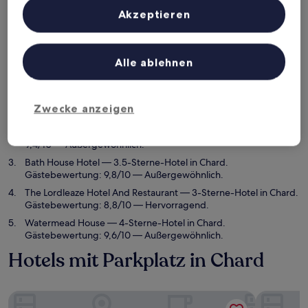
Inhalte, Messung von Werbeleistung und der Performance von Inhalten,
Zielgruppenforschung sowie Entwicklung und Verbesserung von
Akzeptieren
Dieses Wochenende
Nächstes Wochenende
Angeboten.
7. Aug. - 9. Aug.
14. Aug. - 16. Aug.
Liste der Partner (Lieferanten)
Top 5 Hotels mit Parkplatz in
Alle ablehnen
Chard auf einen Blick
Ammonite Lodge Guest House
— 3-Sterne-Hotel in Chard.
Zwecke anzeigen
Gästebewertung: 9,8/10 — Außergewöhnlich.
Hornsbury Mill
— 4-Sterne-Hotel in Chard. Gästebewertung:
9,4/10 — Außergewöhnlich.
Bath House Hotel
— 3.5-Sterne-Hotel in Chard.
Gästebewertung: 9,8/10 — Außergewöhnlich.
The Lordleaze Hotel And Restaurant
— 3-Sterne-Hotel in Chard.
Gästebewertung: 8,8/10 — Hervorragend.
Watermead House
— 4-Sterne-Hotel in Chard.
Gästebewertung: 9,6/10 — Außergewöhnlich.
Hotels mit Parkplatz in Chard
Ammonite Lodge Guest House
Hornsbury