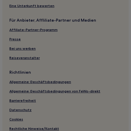
Hotels nahe Somerset Speedway
Eine Unterkunft bewerten
Aller Hotels
Für Anbieter, Affliliate-Partner und Medien
Membury Hotels
Affiliate-Partner-Programm
Broadway Hotels
Presse
Wookey Hotels
Hotels nahe Vicar's Close
Bei uns werben
Hotels nahe Hive Beach
Reiseveranstalter
Hotels nahe Bahnhof Pinhoe
Richtlinien
Woodbury Hotels
Allgemeine Geschäftsbedingungen
Hotels nahe Pynes Hill Estate
Allgemeine Geschäftsbedingungen von FeWo-direkt
South Somerset District: Hotels
Barrierefreiheit
West Bagborough Hotels
Hotels nahe Westpoint Arena
Datenschutz
Chedington Hotels
Cookies
Bicknoller Hotels
Rechtliche Hinweise/Kontakt