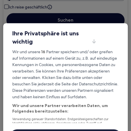
Ich reise geschäftlich
Suchen
Ihre Privatsphäre ist uns
wichtig
Kostenlose Stornierung bei
Planänderungen
Wir und unsere
16
Partner speichern und/ oder greifen
auf Informationen auf einem Gerät zu, z.B. auf eindeutige
Verdiene Prämien für jede
Kennungen in Cookies, um personenbezogene Daten zu
wahrgenommene Übernachtung
verarbeiten. Sie können Ihre Präferenzen akzeptieren
oder verwalten. Klicken Sie dazu bitte unten oder
besuchen Sie jederzeit die Seite der Datenschutzrichtlinie.
Mehr sparen mit Preisen für Mitglieder
Diese Präferenzen werden unseren Partnern signalisiert
und haben keinen Einfluss auf Surfdaten.
Wir und unsere Partner verarbeiten Daten, um
Überprüfe die Preise für diese Daten
Folgendes bereitzustellen:
Verwendung genauer Standortdaten. Endgeräteeigenschaften zur
Heute
Morgen
Identifikation aktiv abfragen. Speichern von oder Zugriff auf
Informationen auf einem Endgerät. Personalisierte Werbung und
6. Aug. - 7. Aug.
7. Aug. - 8. Aug.