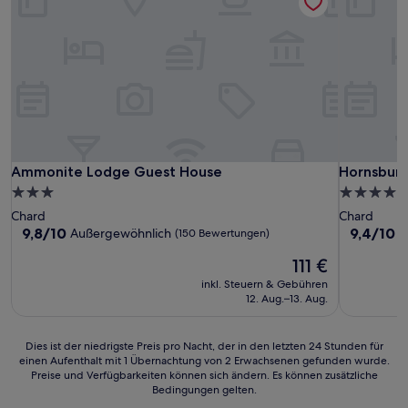
Ammonite Lodge Guest House
Hornsbury
Ammonite Lodge Guest House
Hornsbury
3.0-
4.0-
Sterne-
Sterne-
Chard
Chard
Unterkunft
Unterkunf
9.8
9.4
9,8/10
9,4/10
Außergewöhnlich
A
(150 Bewertungen)
von
von
Der
111 €
10,
10,
Preis
Außergewöhnlich,
Außergewö
inkl. Steuern & Gebühren
beträgt
(150
(141
12. Aug.–13. Aug.
111 €
Bewertungen)
Bewertun
Dies
Dies ist der niedrigste Preis pro Nacht, der in den letzten 24 Stunden für
einen Aufenthalt mit 1 Übernachtung von 2 Erwachsenen gefunden wurde.
ist
Preise und Verfügbarkeiten können sich ändern. Es können zusätzliche
der
Bedingungen gelten.
niedrigste