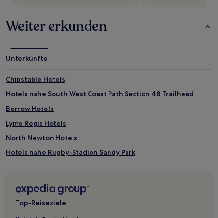
zusätzliche
Bedingungen
gelten.
Weiter erkunden
Unterkünfte
Chipstable Hotels
Hotels nahe South West Coast Path Section 48 Trailhead
Berrow Hotels
Lyme Regis Hotels
North Newton Hotels
Hotels nahe Rugby-Stadion Sandy Park
Farringdon Hotels
Bezirk East Devon: Hotels
Ash Hotels
Top-Reiseziele
Hotels nahe East Devon Art