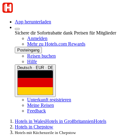
App herunterladen
Sichere dir Sofortrabatte dank Preisen für Mitglieder
Anmelden
Mehr zu Hotels.com Rewards
Posteingang
Reisen buchen
Hilfe
Deutsch · EUR · DE
Unterkunft registrieren
Meine Reisen
Feedback
Hotels in Wales
Hotels in Großbritannien
Hotels
Hotels in Chepstow
Hotels mit Küchenzeile in Chepstow