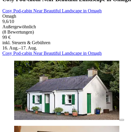
Cosy Pod-cabin Near Beautiful Landscape in Omagh
Omagh
9,6/10
Außergewöhnlich
(8 Bewertungen)
99 €
inkl. Steuern & Gebühren
16. Aug.–17. Aug.
Cosy Pod-cabin Near Beautiful Landscape in Omagh