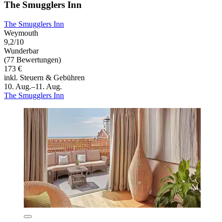
The Smugglers Inn
The Smugglers Inn
Weymouth
9,2/10
Wunderbar
(77 Bewertungen)
173 €
inkl. Steuern & Gebühren
10. Aug.–11. Aug.
The Smugglers Inn