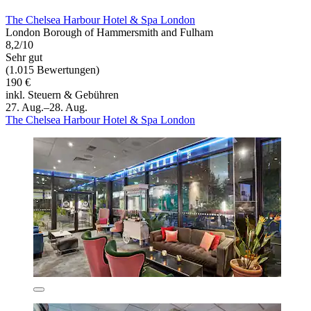
The Chelsea Harbour Hotel & Spa London
London Borough of Hammersmith and Fulham
8,2/10
Sehr gut
(1.015 Bewertungen)
190 €
inkl. Steuern & Gebühren
27. Aug.–28. Aug.
The Chelsea Harbour Hotel & Spa London