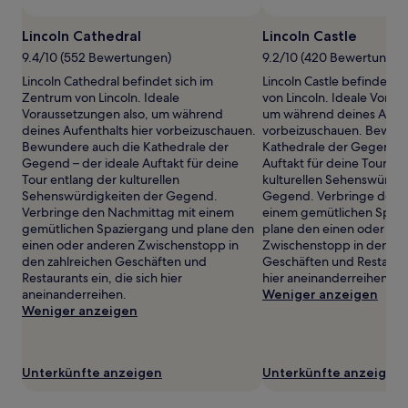
ändern.
Es
Lincoln Cathedral
Lincoln Castle
können
9.4/10 (552 Bewertungen)
9.2/10 (420 Bewertungen
zusätzliche
Bedingungen
Lincoln Cathedral befindet sich im
Lincoln Castle befindet s
gelten.
Zentrum von Lincoln. Ideale
von Lincoln. Ideale Vorau
Voraussetzungen also, um während
um während deines Aufent
deines Aufenthalts hier vorbeizuschauen.
vorbeizuschauen. Bewund
Bewundere auch die Kathedrale der
Kathedrale der Gegend – 
Gegend – der ideale Auftakt für deine
Auftakt für deine Tour en
Tour entlang der kulturellen
kulturellen Sehenswürdig
Sehenswürdigkeiten der Gegend.
Gegend. Verbringe den 
Verbringe den Nachmittag mit einem
einem gemütlichen Spaz
gemütlichen Spaziergang und plane den
plane den einen oder an
einen oder anderen Zwischenstopp in
Zwischenstopp in den zah
den zahlreichen Geschäften und
Geschäften und Restaurant
Restaurants ein, die sich hier
hier aneinanderreihen.
aneinanderreihen.
Weniger anzeigen
Weniger anzeigen
Unterkünfte anzeigen
Unterkünfte anzeigen