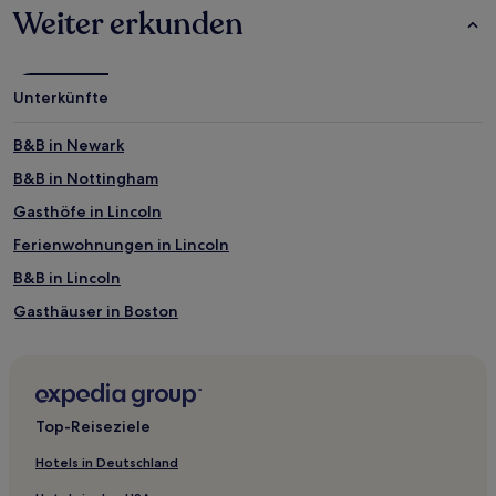
Weiter erkunden
Unterkünfte
B&B in Newark
B&B in Nottingham
Gasthöfe in Lincoln
Ferienwohnungen in Lincoln
B&B in Lincoln
Gasthäuser in Boston
3-Sterne-Hotels in Woodhall Spa
3-Sterne-Hotels in Boston
4-Sterne-Hotels in Cleethorpes
Top-Reiseziele
Carlton on Trent Hotels
Hotels in Deutschland
Bassetlaw District: Hotels