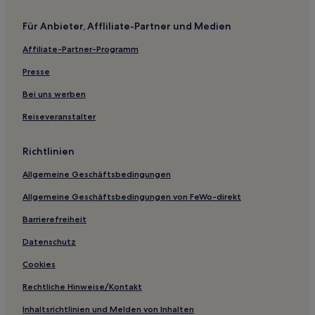
Hotels nahe Lincoln Castle
Für Anbieter, Affliliate-Partner und Medien
Hotels nahe University of Lincoln
Affiliate-Partner-Programm
Swinderby Hotels
Presse
Hotels nahe Tattershall Castle
Hotels nahe Tattershall Road Stadium
Bei uns werben
East Lindsey District: Hotels
Reiseveranstalter
Hotels nahe Woolsthorpe Manor
Richtlinien
North East Lincolnshire: Hotels
Allgemeine Geschäftsbedingungen
Hotels nahe Hemswell Antique Centres
Allgemeine Geschäftsbedingungen von FeWo-direkt
Digby Hotels
Barrierefreiheit
Torksey Hotels
Misterton Hotels
Datenschutz
Hatton Hotels
Cookies
Aylesby Hotels
Rechtliche Hinweise/Kontakt
Sneinton: Hotels
Inhaltsrichtlinien und Melden von Inhalten