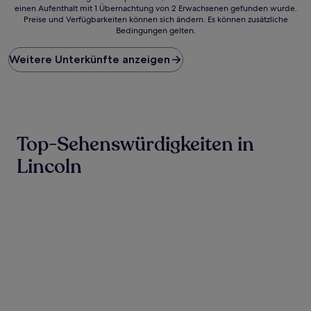
einen Aufenthalt mit 1 Übernachtung von 2 Erwachsenen gefunden wurde.
ist
Preise und Verfügbarkeiten können sich ändern. Es können zusätzliche
der
Bedingungen gelten.
niedrigste
Preis
Weitere Unterkünfte anzeigen
pro
Nacht,
der
in
den
letzten
24 Stunden
Top-Sehenswürdigkeiten in
für
einen
Lincoln
Aufenthalt
mit
1 Übernachtung
von
2 Erwachsenen
gefunden
wurde.
Preise
und
Verfügbarkeiten
können
sich