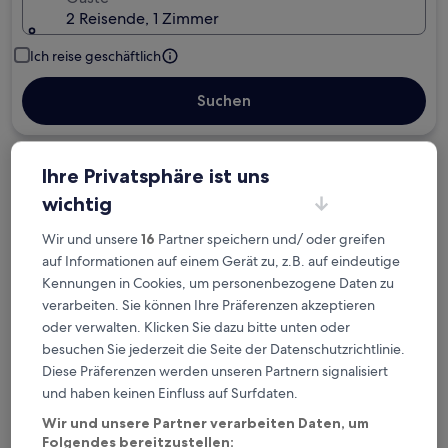
2 Reisende, 1 Zimmer
Ich reise geschäftlich
Suchen
Ihre Privatsphäre ist uns
Kostenlose Stornierung bei
Planänderungen
wichtig
Wir und unsere
16
Partner speichern und/ oder greifen
Verdiene Prämien für jede
auf Informationen auf einem Gerät zu, z.B. auf eindeutige
wahrgenommene Übernachtung
Kennungen in Cookies, um personenbezogene Daten zu
verarbeiten. Sie können Ihre Präferenzen akzeptieren
Mehr sparen mit Preisen für Mitglieder
oder verwalten. Klicken Sie dazu bitte unten oder
besuchen Sie jederzeit die Seite der Datenschutzrichtlinie.
Diese Präferenzen werden unseren Partnern signalisiert
und haben keinen Einfluss auf Surfdaten.
Überprüfe die Preise für diese Daten
Wir und unsere Partner verarbeiten Daten, um
Folgendes bereitzustellen: