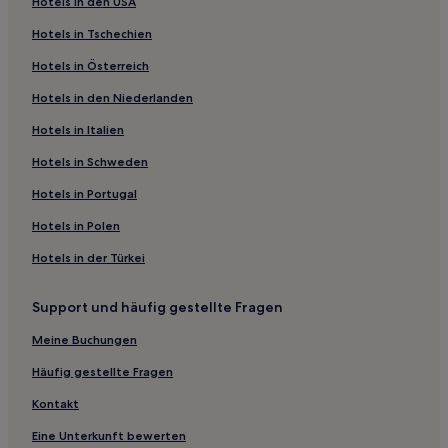
Hotels in den USA
Mansfield Hotels
Hotels in Tschechien
Belton Hotels
Hotels in Österreich
Grantham Hotels
Hotels in den Niederlanden
Hotels nahe St. Botolph's Church
Hotels in Italien
North Lincolnshire: Hotels
Lambley Hotels
Hotels in Schweden
Weston Hotels
Hotels in Portugal
Lowdham Hotels
Hotels in Polen
Newark and Sherwood District: Hotels
Hotels in der Türkei
Kelham Hotels
Support und häufig gestellte Fragen
Coningsby Hotels
Meine Buchungen
Marton Hotels
Kirkby on Bain Hotels
Häufig gestellte Fragen
Hotels nahe Woodhall Country Park
Kontakt
Boston: Hotels
Eine Unterkunft bewerten