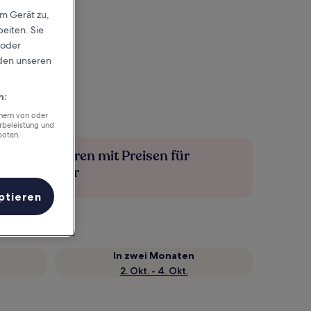
em Gerät zu,
eiten. Sie
 oder
rden unseren
n:
chern von oder
rbeleistung und
boten.
Mehr sparen mit Preisen für
Mitglieder
ptieren
In zwei Monaten
2. Okt. - 4. Okt.