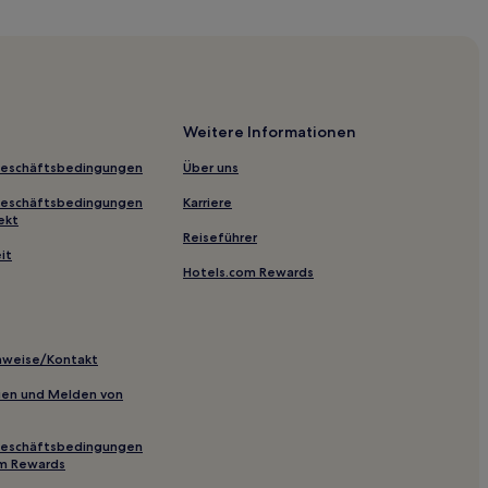
Avon
Weitere Informationen
Geschäftsbedingungen
Über uns
Geschäftsbedingungen
Karriere
 Park
ekt
Reiseführer
it
Hotels.com Rewards
try Park
inweise/Kontakt
inien und Melden von
Geschäftsbedingungen
r
om Rewards