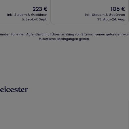
10,
Der
Außergewöhnlich,
Der
223 €
106 €
Preis
(13
Preis
inkl. Steuern & Gebühren
inkl. Steuern & Gebühren
n)
beträgt
Bewertungen)
beträgt
6. Sept.–7. Sept.
23. Aug.–24. Aug.
223 €
106 €
24 Stunden für einen Aufenthalt mit 1 Übernachtung von 2 Erwachsenen gefunden wu
zusätzliche Bedingungen gelten.
eicester