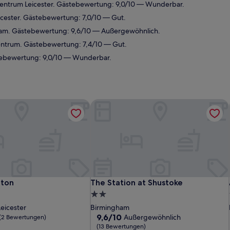
zentrum Leicester. Gästebewertung: 9,0/10 — Wunderbar.
cester. Gästebewertung: 7,0/10 — Gut.
ham. Gästebewertung: 9,6/10 — Außergewöhnlich.
entrum. Gästebewertung: 7,4/10 — Gut.
tebewertung: 9,0/10 — Wunderbar.
ton
The Station at Shustoke
ton
The Station at Shustoke
gton
The Station at Shustoke
2.0-
Sterne-
eicester
Birmingham
Unterkunft
9.6
9,6/10
Außergewöhnlich
(2 Bewertungen)
von
(13 Bewertungen)