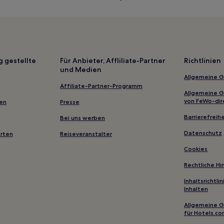
Gasthäuser in Stratford-upon-
Monks Kirby: Hotels
Burbage: Hotels
Oakham Hotels
g gestellte
Für Anbieter, Affliliate-Partner
Richtlinien
und Medien
Lambley Hotels
Allgemeine 
Orton-On-The-Hill: Hotels
Affiliate-Partner-Programm
Allgemeine 
Hotels nahe Beacon Hill Country
von FeWo-dir
gen
Presse
Hartshorne Hotels
Barrierefreihe
Bei uns werben
Meriden: Hotels
Datenschutz
erten
Reiseveranstalter
Allesley: Hotels
Cookies
Hotels nahe Fermyn Woods Coun
Rechtliche H
Kimberley Hotels
Inhaltsrichtl
Inhalten
Stoneleigh Park Hotels
Allgemeine 
Hotels nahe Woolsthorpe Mano
für Hotels.c
Wolvey: Hotels