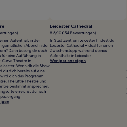
re
Leicester Cathedral
wertungen)
8.6/10 (154 Bewertungen)
inen Aufenthalt in der
In Stadtzentrum Leicester findest du
m gemütlichen Abend in der
Leicester Cathedral – ideal für einen
ern? Dann besorg dir doch
Zwischenstopp während deines
s für eine Aufführung in
Aufenthalts in Leicester.
: Curve Theatre in
Weniger anzeigen
eicester. Wenn dir die Show
d du dich bereits auf eine
, wird dich das Programm
tre, The Little Theatre und
entre bestimmt ansprechen.
ungsorte erreichst du nach
Spaziergang.
eigen