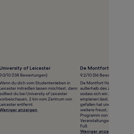
University of Leicester
De Montfort Hall
9.0/10 (138 Bewertungen)
9.2/10 (56 Bewertungen)
Wenn du dich vom Studentenleben in
De Montfort Hall befindet si
Leicester mitreißen lassen möchtest, dann
außerhalb des Zentrums von 
solltest du bei University of Leicester
sodass sich ein Zwischensto
vorbeischauen, 2 km vom Zentrum von
einplanen lässt. Wenn dir di
Leicester entfernt.
gefallen hat und du dich bere
Weniger anzeigen
weitere freust, wirf einen Bli
Programm von The Y Theatr
Veranstaltungsort erreichst
Fuß.
Weniger anzeigen