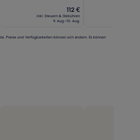
10,
10,
Gut,
Der
Wunderbar,
112 €
(3
Preis
(15
inkl. Steuern & Gebühren
inkl. Steu
Bewertungen)
beträgt
Bewertungen)
9. Aug.–10. Aug.
1
112 €
rde. Preise und Verfügbarkeiten können sich ändern. Es können