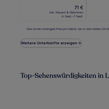
10,
10,
Wunderbar,
Der
Gut,
71 €
(451
Preis
(2
inkl. Steuern & Gebühren
Bewertungen)
beträgt
Bewertunge
6. Sept.–7. Sept.
71 €
Dies
Dies ist der niedrigste Preis pro Nacht, der in den letzten 
ist
der
niedrigste
Weitere Unterkünfte anzeigen
Preis
pro
Nacht,
der
in
den
letzten
Top-Sehenswürdigkeiten in L
24 Stunden
für
einen
Aufenthalt
mit
1 Übernachtung
von
2 Erwachsenen