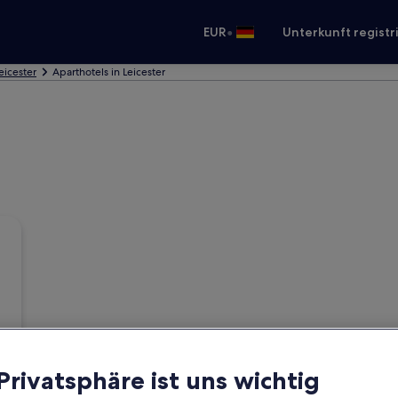
•
EUR
Unterkunft registr
eicester
Aparthotels in Leicester
 Privatsphäre ist uns wichtig