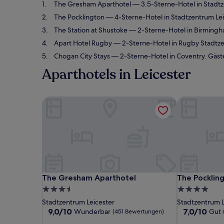
The Gresham Aparthotel
— 3.5-Sterne-Hotel in Stadt
The Pocklington
— 4-Sterne-Hotel in Stadtzentrum Lei
The Station at Shustoke
— 2-Sterne-Hotel in Birming
Apart Hotel Rugby
— 2-Sterne-Hotel in Rugby Stadtz
Chogan City Stays
— 2-Sterne-Hotel in Coventry. Gäs
Aparthotels in Leicester
The Gresham Aparthotel
The Pockling
The Gresham Aparthotel
The Pockling
The Gresham Aparthotel
The Pocklin
3.5-
4.0-
Sterne-
Sterne-
Stadtzentrum Leicester
Stadtzentrum L
Unterkunft
Unterkunft
9.0
7.0
9,0/10
7,0/10
Wunderbar
Gut
(451 Bewertungen)
von
von