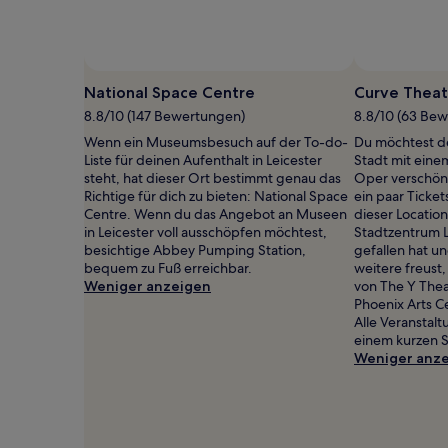
gefunden
wurde.
Preise
und
Verfügbarkeiten
National Space Centre
Curve Theat
können
8.8/10 (147 Bewertungen)
8.8/10 (63 Be
sich
ändern.
Wenn ein Museumsbesuch auf der To-do-
Du möchtest de
Es
Liste für deinen Aufenthalt in Leicester
Stadt mit eine
können
steht, hat dieser Ort bestimmt genau das
Oper verschön
zusätzliche
Richtige für dich zu bieten: National Space
ein paar Ticket
Bedingungen
Centre. Wenn du das Angebot an Museen
dieser Location
gelten.
in Leicester voll ausschöpfen möchtest,
Stadtzentrum L
besichtige Abbey Pumping Station,
gefallen hat un
bequem zu Fuß erreichbar.
weitere freust
Weniger anzeigen
von The Y Thea
Phoenix Arts C
Alle Veranstalt
einem kurzen 
Weniger anz