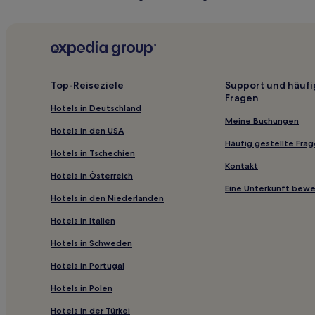
Gasthäuser in Coventry
B&B in Solihull
Earl Shilton: Hotels
Hotels nahe Coventry Cathedral
Top-Reiseziele
Support und häufi
Fragen
Hotels nahe Lyddington Bede House
Hotels in Deutschland
Hotels nahe Belgrade Theatre
Meine Buchungen
Hotels in den USA
Measham Hotels
Häufig gestellte Fra
Hotels in Tschechien
Hotels nahe Bahnhof Nuneaton
Kontakt
Hotels in Österreich
Hotels nahe New Walk Museum
Eine Unterkunft bew
Hotels in den Niederlanden
Hotels nahe Coventry University
Hotels in Italien
Aylestone Hotels
Hotels in Schweden
Harlaston Hotels
Hotels in Portugal
Barrow upon Trent Hotels
Hotels in Polen
Hotels nahe National Space Centre
Old Hotels
Hotels in der Türkei