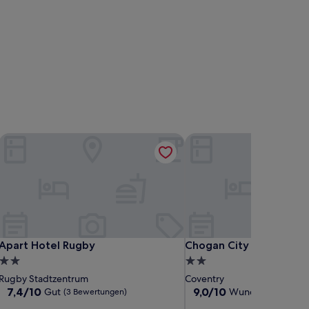
Apart Hotel Rugby
Chogan City Stays
Apart Hotel Rugby
Chogan City Stays
Apart Hotel Rugby
Chogan City Stays
2.0-
2.0-
Sterne-
Sterne-
Rugby Stadtzentrum
Coventry
Unterkunft
Unterkunft
7.4
9.0
7,4/10
9,0/10
Gut
Wunderbar
(3 Bewertungen)
(15 Be
von
von