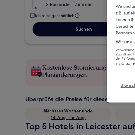
2 Reisende, 1 Zimmer
Wir und u
z.B. auf 
Ich reise geschäftlich
können Ihr
besuchen S
Suchen
Partnern s
Wir und 
Verwendung g
Zugriff auf 
der Perform
Liste der 
Kostenlose Stornierung bei
Planänderungen
Zwec
Überprüfe die Preise für diese Daten
Nächstes Wochenende
14. Aug. - 16. Aug.
Top 5 Hotels in Leicester auf