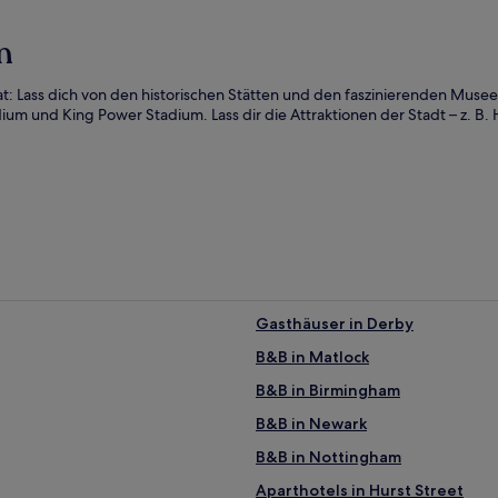
n
 hat: Lass dich von den historischen Stätten und den faszinierenden Mus
um und King Power Stadium. Lass dir die Attraktionen der Stadt – z. B.
Gasthäuser in Derby
B&B in Matlock
B&B in Birmingham
B&B in Newark
B&B in Nottingham
Aparthotels in Hurst Street