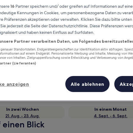
nsere
16
Partner speichern und/ oder greifen auf Informationen auf ein
eindeutige Kennungen in Cookies, um personenbezogene Daten zu verarb
e Präferenzen akzeptieren oder verwalten. Klicken Sie dazu bitte unten
ie jederzeit die Seite der Datenschutzrichtlinie. Diese Präferenzen we
ignalisiert und haben keinen Einfluss auf Surfdaten.
unsere Partner verarbeiten Daten, um Folgendes bereitzustelle
enauer Standortdaten. Endgeräteeigenschaften zur Identifikation aktiv abfragen. Spei
Informationen auf einem Endgerät. Personalisierte Werbung und Inhalte, Messung von We
ance von Inhalten, Zielgruppenforschung sowie Entwicklung und Verbesserung von Ange
Partner (Lieferanten)
Verdiene Prämien für jede
wahrgenommene Übernachtung
ke anzeigen
Alle ablehnen
Akze
In zwei Wochen
In einem Monat
21. Aug. - 23. Aug.
4. Sept. - 6. Sept.
 einen Blick