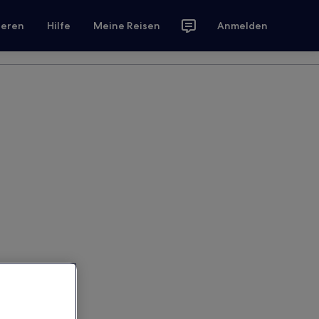
ieren
Hilfe
Meine Reisen
Anmelden