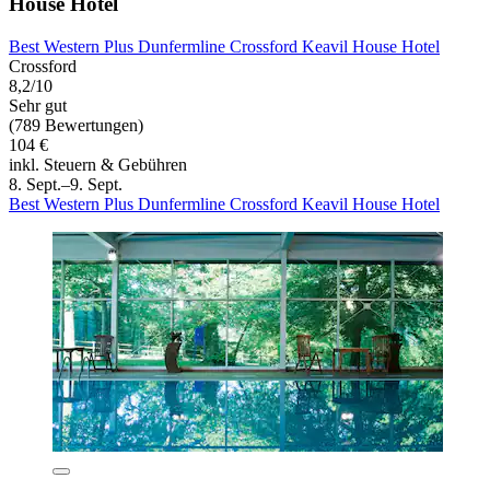
House Hotel
Best Western Plus Dunfermline Crossford Keavil House Hotel
Crossford
8,2/10
Sehr gut
(789 Bewertungen)
104 €
inkl. Steuern & Gebühren
8. Sept.–9. Sept.
Best Western Plus Dunfermline Crossford Keavil House Hotel