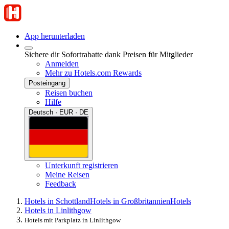
App herunterladen
Sichere dir Sofortrabatte dank Preisen für Mitglieder
Anmelden
Mehr zu Hotels.com Rewards
Posteingang
Reisen buchen
Hilfe
Deutsch · EUR · DE
Unterkunft registrieren
Meine Reisen
Feedback
Hotels in Schottland
Hotels in Großbritannien
Hotels
Hotels in Linlithgow
Hotels mit Parkplatz in Linlithgow