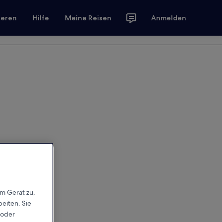
ieren
Hilfe
Meine Reisen
Anmelden
em Gerät zu,
eiten. Sie
 oder