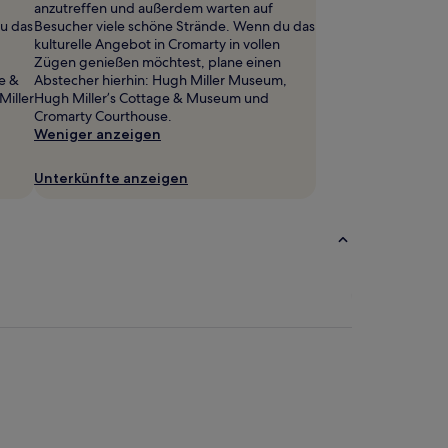
anzutreffen und außerdem warten auf
u das
Besucher viele schöne Strände. Wenn du das
kulturelle Angebot in Cromarty in vollen
Zügen genießen möchtest, plane einen
e &
Abstecher hierhin: Hugh Miller Museum,
iller
Hugh Miller’s Cottage & Museum und
Cromarty Courthouse.
Weniger anzeigen
Unterkünfte anzeigen