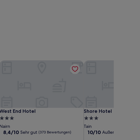
West End Hotel
Shore Hotel
West End Hotel
Shore Hotel
West End Hotel
Shore Hotel
3.0-
3.0-
Sterne-
Sterne-
Nairn
Tain
Unterkunft
Unterkunft
8.4
10.0
8,4/10
10/10
Sehr gut
Außergewöhnlich
(373 Bewertungen)
von
von