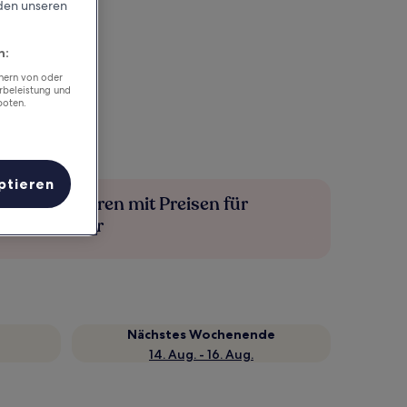
rden unseren
n:
chern von oder
rbeleistung und
boten.
ptieren
Mehr sparen mit Preisen für
Mitglieder
Nächstes Wochenende
14. Aug. - 16. Aug.