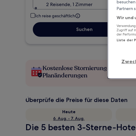
besuchen S
2 Reisende, 1 Zimmer
Partnern s
Ich reise geschäftlich
Wir und 
Verwendung g
Suchen
Zugriff auf 
der Perform
Liste der 
Zwec
Kostenlose Stornierung bei
Planänderungen
Überprüfe die Preise für diese Daten
Heute
6. Aug. - 7. Aug.
Die 5 besten 3-Sterne-Hotel