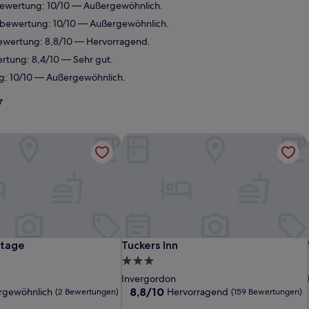
bewertung: 10/10 — Außergewöhnlich.
ebewertung: 10/10 — Außergewöhnlich.
ewertung: 8,8/10 — Hervorragend.
rtung: 8,4/10 — Sehr gut.
g: 10/10 — Außergewöhnlich.
y
tage
Tuckers Inn
tage
Tuckers Inn
ttage
Tuckers Inn
3.0-
Sterne-
Invergordon
Unterkunft
8.8
8,8/10
rgewöhnlich
Hervorragend
(2 Bewertungen)
(159 Bewertungen)
von