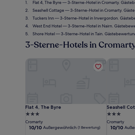
Flat 4, The Byre
— 3-Sterne-Hotel in Cromarty. Gäste
Seashell Cottage
— 3-Sterne-Hotel in Cromarty. Gäst
Tuckers Inn
— 3-Sterne-Hotel in Invergordon. Gästeb
West End Hotel
— 3-Sterne-Hotel in Nairn. Gästebewe
Shore Hotel
— 3-Sterne-Hotel in Tain. Gästebewertun
3-Sterne-Hotels in Cromart
Flat 4, The Byre
Seashell Cot
Flat 4, The Byre
Seashell Cot
Flat 4, The Byre
Seashell Co
3.0-
3.0-
Sterne-
Sterne-
Cromarty
Cromarty
Unterkunft
Unterkunft
10.0
10.0
10/10
10/10
Außergewöhnlich
Auße
(1 Bewertung)
von
von