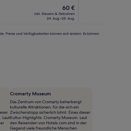
10,
10,
Der
60 €
Sehr
Außergewöhnlich,
Preis
gut,
(7
inkl. Steuern & Gebühren
inkl. Steu
beträgt
(373
Bewertungen)
24. Aug.–25. Aug.
9
60 €
Bewertungen)
rde. Preise und Verfügbarkeiten können sich ändern. Es können
Cromarty Museum
Das Zentrum von Cromarty beherbergt
kulturelle Attraktionen, für die sich ein
ieser
Zwischenstopp sicherlich lohnt. Eines dieser
. Laut
Kultur-Highlights: Cromarty Museum. Laut
der
den Reisenden von Hotels.com sind in der
Gegend viele freundliche Menschen