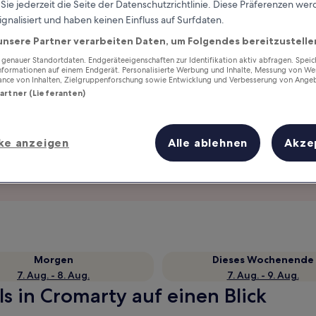
ie jederzeit die Seite der Datenschutzrichtlinie. Diese Präferenzen we
ignalisiert und haben keinen Einfluss auf Surfdaten.
unsere Partner verarbeiten Daten, um Folgendes bereitzustelle
enauer Standortdaten. Endgeräteeigenschaften zur Identifikation aktiv abfragen. Spei
Informationen auf einem Endgerät. Personalisierte Werbung und Inhalte, Messung von We
ance von Inhalten, Zielgruppenforschung sowie Entwicklung und Verbesserung von Ange
Partner (Lieferanten)
ke anzeigen
Alle ablehnen
Akze
Verdiene Prämien für jede
wahrgenommene Übernachtung
Morgen
Dieses Wochenende
7. Aug. - 8. Aug.
7. Aug. - 9. Aug.
s in Cromarty auf einen Blick