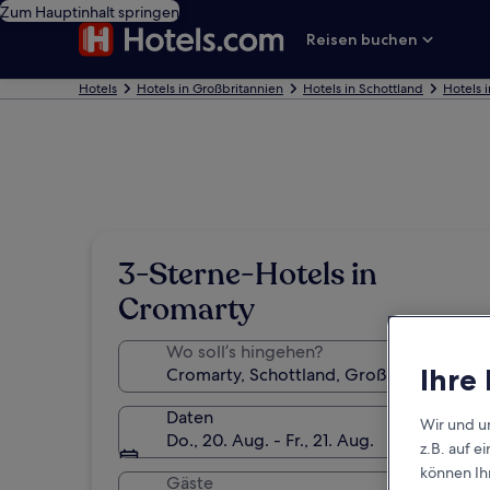
Zum Hauptinhalt springen
Reisen buchen
Hotels
Hotels in Großbritannien
Hotels in Schottland
Hotels 
3-Sterne-Hotels in
Cromarty
Wo soll’s hingehen?
Ihre
Daten
Wir und u
Do., 20. Aug. - Fr., 21. Aug.
z.B. auf 
können Ihr
Gäste