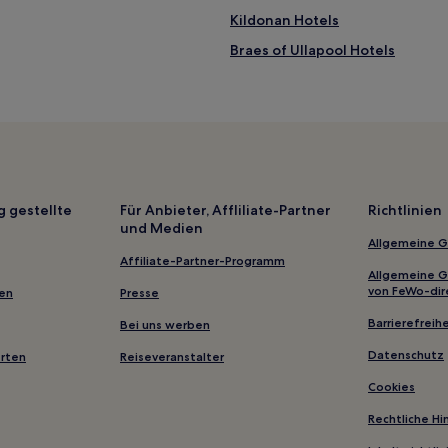
Kildonan Hotels
Braes of Ullapool Hotels
Shandwick Hotels
Hotels nahe Highland Folk Mus
Glenlivet Hotels
Hotels nahe Besucherzentrum In
Edderton Hotels
g gestellte
Für Anbieter, Affliliate-Partner
Richtlinien
und Medien
Hotels nahe The Bone Caves
Allgemeine 
Aviemore Hotels
Affiliate-Partner-Programm
Allgemeine 
Hotels nahe Bahnhof Muir of O
von FeWo-dir
gen
Presse
Leckmelm Hotels
Barrierefreihe
Bei uns werben
Highland: Hotels
Datenschutz
erten
Reiseveranstalter
Hotels nahe Carbisdale Castle
Cookies
Hotels nahe Macallan Distillery
Rechtliche H
Inverness Hotels