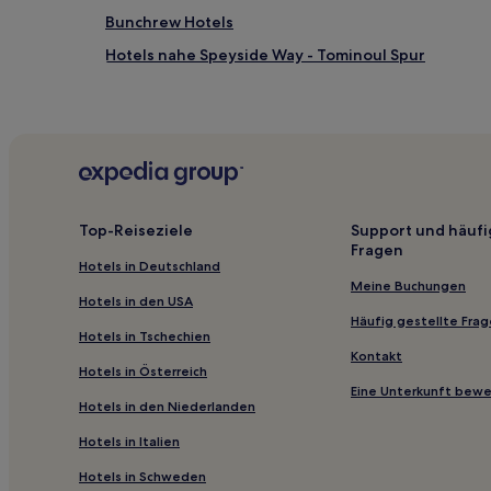
Bunchrew Hotels
Hotels nahe Speyside Way - Tominoul Spur
Nairn Hotels
Inshes: Hotels
Ledmore Hotels
Dalcross Hotels
Hotels nahe Ravens Rock Gorge
Top-Reiseziele
Support und häufi
Fragen
Garve Hotels
Hotels in Deutschland
Hotels nahe Loch Achilty
Meine Buchungen
Hotels in den USA
North Kessock Hotels
Häufig gestellte Fra
Hotels in Tschechien
Hotels nahe Bahnhof Elgin
Kontakt
Hotels in Österreich
Findochty Hotels
Eine Unterkunft bew
Hotels in den Niederlanden
Invershin Hotels
Hotels in Italien
Coylumbridge Hotels
Hotels in Schweden
Hotels nahe Alladale Wilderness Lodge & Reserve