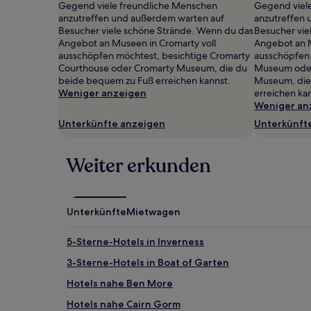
Gegend viele freundliche Menschen
Gegend viel
gefunden
anzutreffen und außerdem warten auf
anzutreffen 
wurde.
Besucher viele schöne Strände. Wenn du das
Besucher vie
Preise
Angebot an Museen in Cromarty voll
Angebot an M
und
ausschöpfen möchtest, besichtige Cromarty
ausschöpfen 
Verfügbarkeiten
Courthouse oder Cromarty Museum, die du
Museum oder
können
beide bequem zu Fuß erreichen kannst.
Museum, die
sich
Weniger anzeigen
erreichen ka
ändern.
Weniger an
Es
können
Unterkünfte anzeigen
Unterkünft
zusätzliche
Bedingungen
gelten.
Weiter erkunden
Unterkünfte
Mietwagen
5-Sterne-Hotels in Inverness
3-Sterne-Hotels in Boat of Garten
Hotels nahe Ben More
Hotels nahe Cairn Gorm