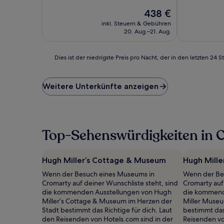
10,
10,
Der
438 €
Außergewöhnlich,
Außergewöhn
Preis
(1
(2
inkl. Steuern & Gebühren
beträgt
Bewertung)
Bewertunge
20. Aug.–21. Aug.
438 €
Dies
Dies ist der niedrigste Preis pro Nacht, der in den letzten 
ist
der
niedrigste
Weitere Unterkünfte anzeigen
Preis
pro
Nacht,
der
in
Top-Sehenswürdigkeiten in 
den
letzten
24 Stunden
Hugh Miller’s Cottage & Museum
Hugh Mill
für
Wenn der Besuch eines Museums in
Wenn der Be
einen
Cromarty auf deiner Wunschliste steht, sind
Cromarty auf
Aufenthalt
die kommenden Ausstellungen von Hugh
die kommend
mit
Miller’s Cottage & Museum im Herzen der
Miller Museu
1 Übernachtung
Stadt bestimmt das Richtige für dich. Laut
bestimmt das 
von
den Reisenden von Hotels.com sind in der
Reisenden vo
2 Erwachsenen