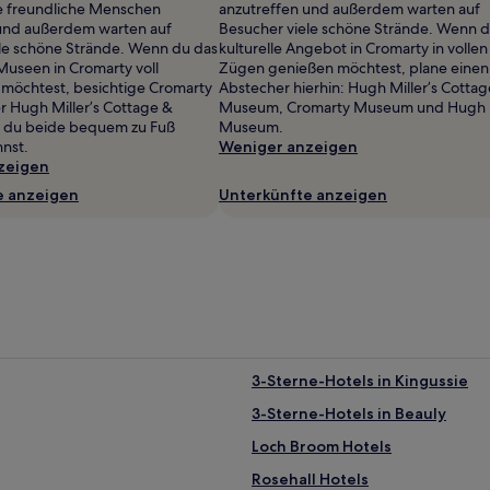
e freundliche Menschen
anzutreffen und außerdem warten auf
und außerdem warten auf
Besucher viele schöne Strände. Wenn d
le schöne Strände. Wenn du das
kulturelle Angebot in Cromarty in vollen
useen in Cromarty voll
Zügen genießen möchtest, plane einen
möchtest, besichtige Cromarty
Abstecher hierhin: Hugh Miller’s Cottag
 Hugh Miller’s Cottage &
Museum, Cromarty Museum und Hugh M
 du beide bequem zu Fuß
Museum.
nnst.
Weniger anzeigen
zeigen
e anzeigen
Unterkünfte anzeigen
3-Sterne-Hotels in Kingussie
3-Sterne-Hotels in Beauly
Loch Broom Hotels
Rosehall Hotels