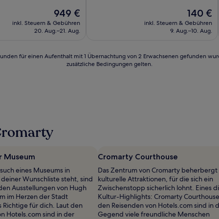
10,
Der
Der
949 €
140 €
lich,
Hervorragend,
Preis
Preis
(159
inkl. Steuern & Gebühren
inkl. Steuern & Gebühren
beträgt
beträgt
n)
Bewertungen)
20. Aug.–21. Aug.
9. Aug.–10. Aug.
949 €
140 €
24 Stunden für einen Aufenthalt mit 1 Übernachtung von 2 Erwachsenen gefunden wu
zusätzliche Bedingungen gelten.
Cromarty
er Museum
Cromarty Courthouse
such eines Museums in
Das Zentrum von Cromarty beherbergt
 deiner Wunschliste steht, sind
kulturelle Attraktionen, für die sich ein
en Ausstellungen von Hugh
Zwischenstopp sicherlich lohnt. Eines d
m im Herzen der Stadt
Kultur-Highlights: Cromarty Courthouse
Richtige für dich. Laut den
den Reisenden von Hotels.com sind in 
n Hotels.com sind in der
Gegend viele freundliche Menschen