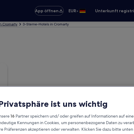
•
App öffnen
EUR
Unterkunft registr
in Cromarty
3-Sterne-Hotels in Cromarty
 Privatsphäre ist uns wichtig
nsere
16
Partner speichern und/ oder greifen auf Informationen auf ein
eindeutige Kennungen in Cookies, um personenbezogene Daten zu verarb
e Präferenzen akzeptieren oder verwalten. Klicken Sie dazu bitte unten