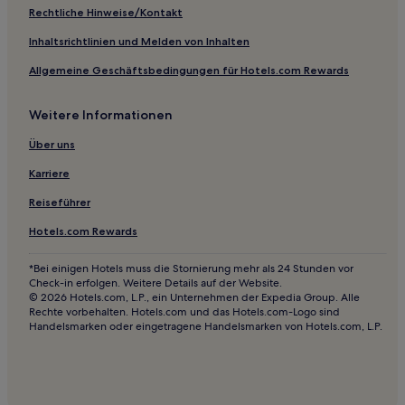
Hotels nahe S W Coast Path
Rechtliche Hinweise/Kontakt
Beesands Hotels
Inhaltsrichtlinien und Melden von Inhalten
Hotels nahe Westpoint Arena
Allgemeine Geschäftsbedingungen für Hotels.com Rewards
Starcross Hotels
Weitere Informationen
Hotels nahe Historisches Salcombe
Dunchideock Hotels
Über uns
Loddiswell Hotels
Karriere
Wrangaton Hotels
Reiseführer
Hotels nahe Challaborough Beach
Hotels.com Rewards
B&B in Dartmouth
*Bei einigen Hotels muss die Stornierung mehr als 24 Stunden vor
Ferienwohnungen in Torquay
Check-in erfolgen. Weitere Details auf der Website.
© 2026 Hotels.com, L.P., ein Unternehmen der Expedia Group. Alle
Ferienwohnungen in University of Exeter
Rechte vorbehalten. Hotels.com und das Hotels.com-Logo sind
Handelsmarken oder eingetragene Handelsmarken von Hotels.com, L.P.
Ferienwohnungen in Exeter
B&B in Klippen und Strand von Devon
B&B in Brixham