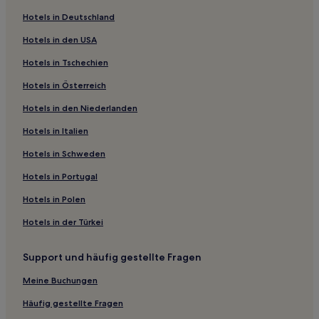
Sidmouth Hotels
Hotels in Deutschland
Kenn Hotels
Hotels in den USA
Gidleigh Hotels
Hotels in Tschechien
Hotels nahe Bahnhof Newton Abbot
Hotels in Österreich
Exeter Hotels
Hotels in den Niederlanden
Hotels nahe Strand von Shaldon
Hotels in Italien
Hotels nahe Fisherman's Cove
Hotels nahe Inner Hope
Hotels in Schweden
Torbay: Hotels
Hotels in Portugal
Hotels nahe River Dart Country Park
Hotels in Polen
Harberton Hotels
Hotels in der Türkei
Kingsbridge Hotels
Support und häufig gestellte Fragen
Hotels nahe Erlebnispark Go Ape Haldon
Meine Buchungen
Devon: Hotels
Clyst St Mary Hotels
Häufig gestellte Fragen