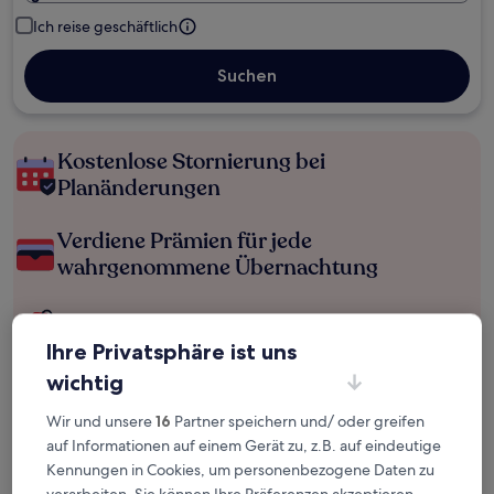
Ich reise geschäftlich
Suchen
Kostenlose Stornierung bei
Planänderungen
Verdiene Prämien für jede
wahrgenommene Übernachtung
Mehr sparen mit Preisen für Mitglieder
Ihre Privatsphäre ist uns
wichtig
Überprüfe die Preise für diese Daten
Wir und unsere
16
Partner speichern und/ oder greifen
auf Informationen auf einem Gerät zu, z.B. auf eindeutige
Heute
Morgen
Kennungen in Cookies, um personenbezogene Daten zu
6. Aug. - 7. Aug.
7. Aug. - 8. Aug.