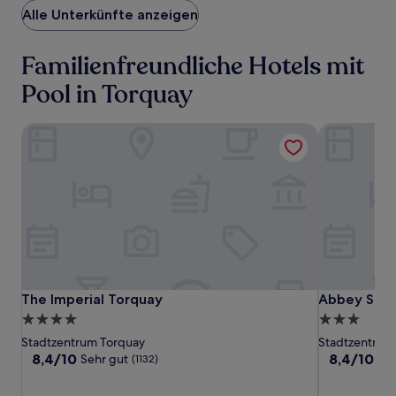
Alle Unterkünfte anzeigen
Familienfreundliche Hotels mit
Pool in Torquay
The Imperial Torquay
Abbey Sand
The
The
Abbey
The Imperial Torquay
Abbey Sand
The Imperial Torquay
Abbey Sand
Imperial
Imperial
Sands
4.0-
3.0-
Torquay
Torquay
Hotel
Sterne-
Sterne-
Stadtzentrum Torquay
Stadtzentrum
Unterkunft
Unterkunft
8.4
8.4
8,4/10
8,4/10
Sehr gut
Seh
(1132)
von
von
10,
10,