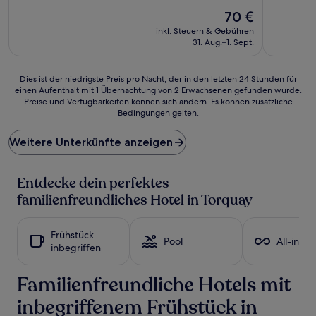
10,
10,
Sehr
Der
Sehr
70 €
gut,
Preis
gut,
inkl. Steuern & Gebühren
(1.132
beträgt
(952
31. Aug.–1. Sept.
Bewertungen)
70 €
Bewertun
Dies
Dies ist der niedrigste Preis pro Nacht, der in den letzten 24 Stunden für
einen Aufenthalt mit 1 Übernachtung von 2 Erwachsenen gefunden wurde.
ist
Preise und Verfügbarkeiten können sich ändern. Es können zusätzliche
der
Bedingungen gelten.
niedrigste
Preis
Weitere Unterkünfte anzeigen
pro
Nacht,
der
Entdecke dein perfektes
in
den
familienfreundliches Hotel in Torquay
letzten
24 Stunden
für
Frühstück
Pool
All-inclu
einen
inbegriffen
Aufenthalt
mit
Familienfreundliche Hotels mit
1 Übernachtung
von
inbegriffenem Frühstück in
2 Erwachsenen