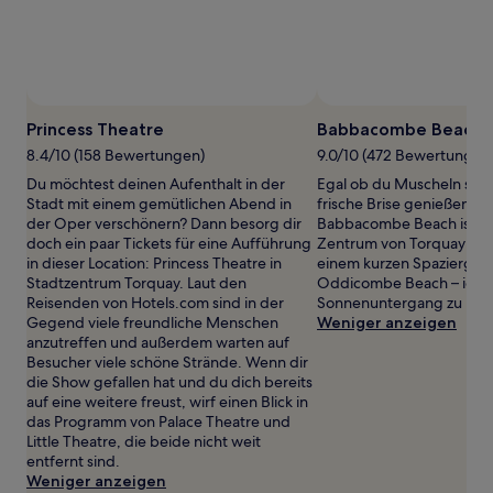
wurde.
Preise
und
Verfügbarkeiten
können
sich
Princess Theatre
Babbacombe Beach
ändern.
Es
8.4/10 (158 Bewertungen)
9.0/10 (472 Bewertungen
können
Du möchtest deinen Aufenthalt in der
Egal ob du Muscheln sam
zusätzliche
Stadt mit einem gemütlichen Abend in
frische Brise genießen m
Bedingungen
der Oper verschönern? Dann besorg dir
Babbacombe Beach ist nu
gelten.
doch ein paar Tickets für eine Aufführung
Zentrum von Torquay ent
in dieser Location: Princess Theatre in
einem kurzen Spaziergang
Stadtzentrum Torquay. Laut den
Oddicombe Beach – idea
Reisenden von Hotels.com sind in der
Sonnenuntergang zu bes
Gegend viele freundliche Menschen
Weniger anzeigen
anzutreffen und außerdem warten auf
Besucher viele schöne Strände. Wenn dir
die Show gefallen hat und du dich bereits
auf eine weitere freust, wirf einen Blick in
das Programm von Palace Theatre und
Little Theatre, die beide nicht weit
entfernt sind.
Weniger anzeigen