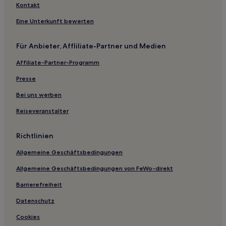
Kingston Hotels
Kontakt
Hotels nahe National Park Visitor Centre Princetown
Eine Unterkunft bewerten
Hotels nahe Bigbury-on-Sea Beach
Für Anbieter, Affliliate-Partner und Medien
Hotels nahe Clapper Bridge
Affiliate-Partner-Programm
Hotels nahe Hope Cove Beach
Presse
Hotels nahe Oddicombe Beach
Dartmouth Hotels
Bei uns werben
Manaton Hotels
Reiseveranstalter
Hotels nahe Start Point Lighthouse
Richtlinien
Hotels nahe Yarmer Beach
Allgemeine Geschäftsbedingungen
Hotels nahe Meadfoot Beach
Allgemeine Geschäftsbedingungen von FeWo-direkt
Plympton Hotels
Barrierefreiheit
Hotels nahe Bahnhof Pinhoe
Woodbury Hotels
Datenschutz
Hotels nahe Pynes Hill Estate
Cookies