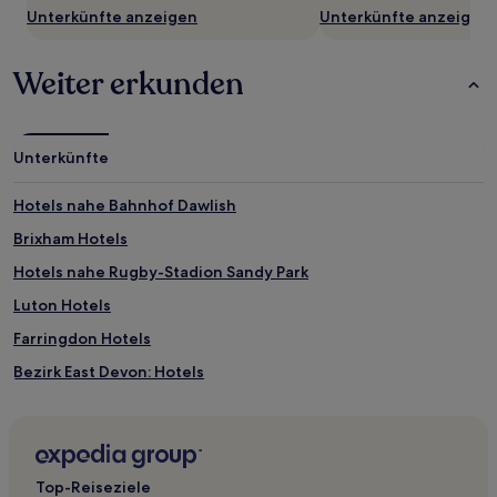
Unterkünfte anzeigen
Unterkünfte anzeigen
Weiter erkunden
Unterkünfte
Hotels nahe Bahnhof Dawlish
Brixham Hotels
Hotels nahe Rugby-Stadion Sandy Park
Luton Hotels
Farringdon Hotels
Bezirk East Devon: Hotels
Princetown Hotels
Hotels nahe Riviera International Conference Centre
Hotels nahe East Devon Art
Top-Reiseziele