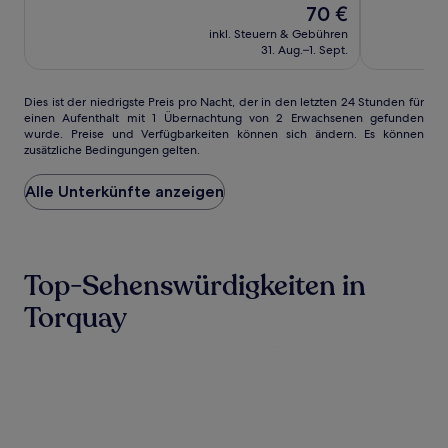
Sehr
Der
Sehr
70 €
gut,
Preis
gut,
inkl. Steuern & Gebühren
(1132)
beträgt
(952)
31. Aug.–1. Sept.
70 €
Dies
Dies ist der niedrigste Preis pro Nacht, der in den letzten 24 Stunden für
einen Aufenthalt mit 1 Übernachtung von 2 Erwachsenen gefunden
ist
wurde. Preise und Verfügbarkeiten können sich ändern. Es können
der
zusätzliche Bedingungen gelten.
niedrigste
Preis
Alle Unterkünfte anzeigen
pro
Nacht,
der
in
den
Top-Sehenswürdigkeiten in
letzten
24 Stunden
Torquay
für
einen
Aufenthalt
mit
1 Übernachtung
von
2 Erwachsenen
gefunden