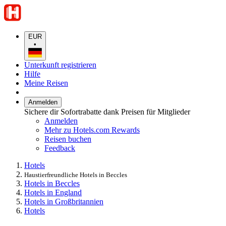
EUR
•
Unterkunft registrieren
Hilfe
Meine Reisen
Anmelden
Sichere dir Sofortrabatte dank Preisen für Mitglieder
Anmelden
Mehr zu Hotels.com Rewards
Reisen buchen
Feedback
Hotels
Haustierfreundliche Hotels in Beccles
Hotels in Beccles
Hotels in England
Hotels in Großbritannien
Hotels