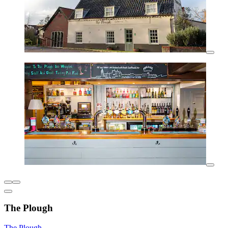
The Plough
The Plough