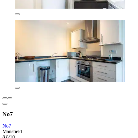
No7
No7
Mansfield
8,8/10