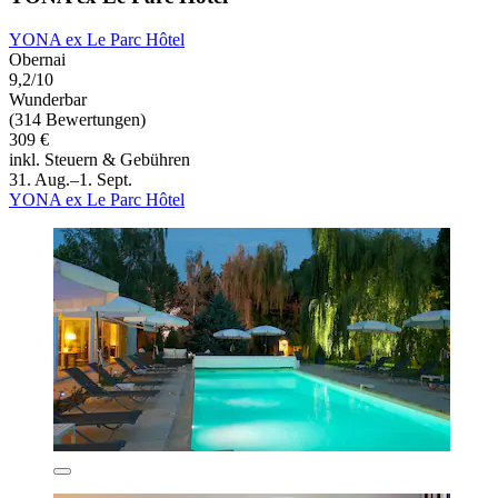
YONA ex Le Parc Hôtel
Obernai
9,2/10
Wunderbar
(314 Bewertungen)
309 €
inkl. Steuern & Gebühren
31. Aug.–1. Sept.
YONA ex Le Parc Hôtel