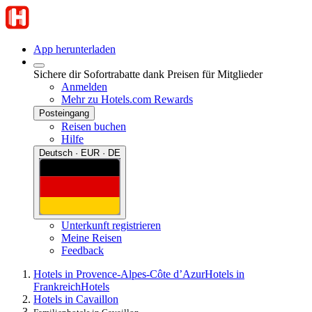
App herunterladen
Sichere dir Sofortrabatte dank Preisen für Mitglieder
Anmelden
Mehr zu Hotels.com Rewards
Posteingang
Reisen buchen
Hilfe
Deutsch · EUR · DE
Unterkunft registrieren
Meine Reisen
Feedback
Hotels in Provence-Alpes-Côte d’Azur
Hotels in
Frankreich
Hotels
Hotels in Cavaillon