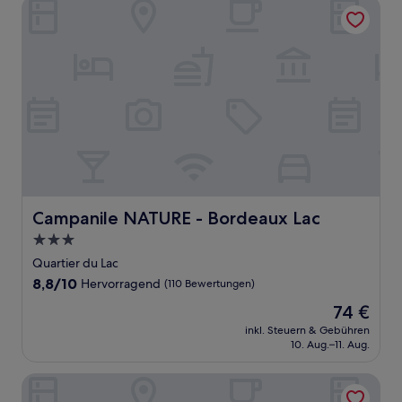
Campanile NATURE - Bordeaux Lac
Campanile NATURE - Bordeaux Lac
Campanile NATURE - Bordeaux Lac
3.0-
Sterne-
Quartier du Lac
Unterkunft
8.8
8,8/10
Hervorragend
(110 Bewertungen)
von
Der
74 €
10,
Preis
Hervorragend,
inkl. Steuern & Gebühren
beträgt
10. Aug.–11. Aug.
(110
74 €
Bewertungen)
ibis Bordeaux Lac