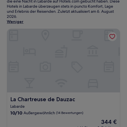
die eine Nacht in Labarde auf Hotels.com gebucht haben. Diese
Hotels in Labarde überzeugen stets in puncto Komfort, Lage
und Erlebnis der Reisenden. Zuletzt aktualisiert am
6. August
2026
.
Weniger
La Chartreuse de Dauzac
La Chartreuse de Dauzac
La Chartreuse de Dauzac
Labarde
10.0
10/10
Außergewöhnlich
(14 Bewertungen)
von
Der
344 €
10,
Preis