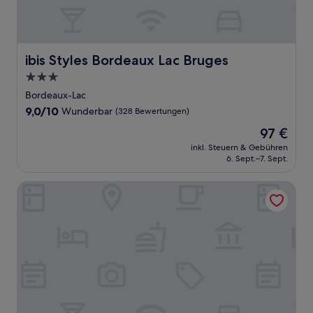
ibis Styles Bordeaux Lac Bruges
ibis Styles Bordeaux Lac Bruges
3.0-
Sterne-
Bordeaux-Lac
Unterkunft
9.0
9,0/10
Wunderbar
(328 Bewertungen)
von
Der
97 €
10,
Preis
Wunderbar,
inkl. Steuern & Gebühren
beträgt
6. Sept.–7. Sept.
(328
97 €
Bewertungen)
Appart Hôtel Mer & Golf City Bordeaux Bruges