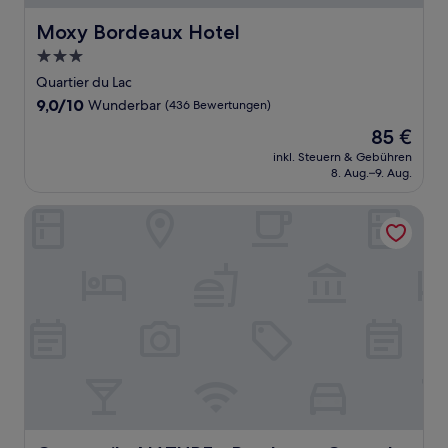
Moxy Bordeaux Hotel
Moxy Bordeaux Hotel
3.0-
Sterne-
Quartier du Lac
Unterkunft
9.0
9,0/10
Wunderbar
(436 Bewertungen)
von
Der
85 €
10,
Preis
Wunderbar,
inkl. Steuern & Gebühren
beträgt
8. Aug.–9. Aug.
(436
85 €
Bewertungen)
Campanile NATURE - Bordeaux Ouest Le Bouscat