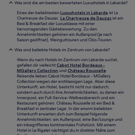
Was sind die am besten bewerteten Luxushotels in Labarde?
Eines der beliebtesten
Luxushotels in Labarde
ist La
Chartreuse de Dauzac.
La Chartreuse de Dauzac
ist ein
Bed & Breakfast der Luxusklasse mit einer
hervorragenden Gästebewertung. Zu den
Annehmlichkeiten gehören ein Außenpool (je nach
Saison geöffnet), Weinguttouren und Öko-Touren.
Was sind beliebte Hotels im Zentrum von Labarde?
Wenn du nach Hotels im Zentrum von Labarde suchst,
gefallen dir vielleicht
Cabot Hotel Bordeaux -
MGallery Collection
und
Château Rousselle
.
Reisende lieben Cabot Hotel Bordeaux - MGallery
Collection wegen der erstklassigen Lage. Aber diese
Unterkunft, ein Hotel, besticht nicht nur dadurch,
sondern auch durch ihre Annehmlichkeiten, zu denen ein
Innenpool, ein Full-Service-Wellnessbereich und ein
Restaurant gehören. Château Rousselle ist ein Bed &
Breakfast in zentraler Lage. In der enorm beliebten
Unterkunft erwarten dich zum Beispiel folgende
Annehmlichkeiten: ein Außenpool, eine Bar/Lounge und
ein inbegriffenes kontinentales Frühstück. Mit einem
Hotel in Le Rigalet nächtigst du in direkter Nähe zum