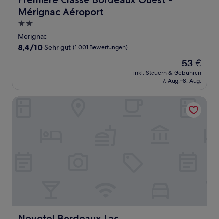
Premiere Classe Bordeaux Ouest -
Mérignac Aéroport
2.0-
Sterne-
Merignac
Unterkunft
8.4
8,4/10
Sehr gut
(1.001 Bewertungen)
von
Der
53 €
10,
Preis
Sehr
inkl. Steuern & Gebühren
beträgt
7. Aug.–8. Aug.
gut,
53 €
(1.001
Bewertungen)
Novotel Bordeaux Lac
Novotel Bordeaux Lac
Novotel Bordeaux Lac