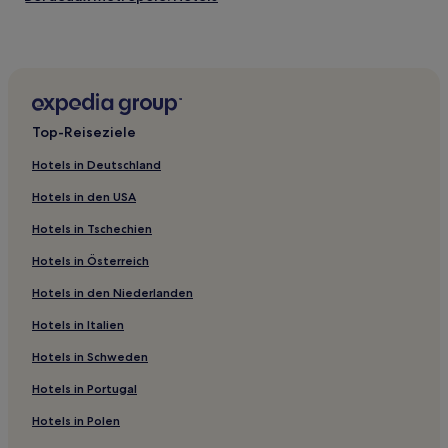
Hotels nahe Golf Blue Green Bordeaux – Lac
Gauriaguet Hotels
Ludon-Médoc Hotels
Bordeaux Hotels
Top-Reiseziele
Saint-Vivien-De-Blaye Hotels
Hotels in Deutschland
Saint-Louis-De-Montferrand Hotels
Hotels in den USA
Hotels nahe Strand vom See
Hotels in Tschechien
Anglade Hotels
Hotels in Österreich
Hotels nahe Château Haut-Bages Liberal
Hotels in den Niederlanden
Hotels nahe Straßenbahnhaltestelle Cours du Médoc
Mazion Hotels
Hotels in Italien
Cézac Hotels
Hotels in Schweden
Hotels nahe Straßenbahnhaltestelle Grand Theatre
Hotels in Portugal
Hotels nahe Rathaus
Hotels in Polen
Hotels nahe Château Ferriere