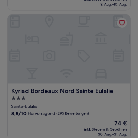
beträgt
9. Aug.–10. Aug.
(219
180 €
Bewertungen)
Kyriad Bordeaux Nord Sainte Eulalie
Kyriad Bordeaux Nord Sainte Eulalie
Kyriad Bordeaux Nord Sainte Eulalie
3.0-
Sterne-
Sainte-Eulalie
Unterkunft
8.8
8,8/10
Hervorragend
(295 Bewertungen)
von
Der
74 €
10,
Preis
Hervorragend,
inkl. Steuern & Gebühren
beträgt
30. Aug.–31. Aug.
(295