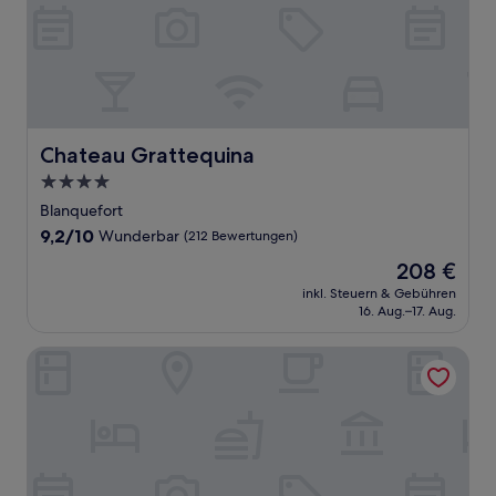
Chateau Grattequina
Chateau Grattequina
4.0-
Sterne-
Blanquefort
Unterkunft
9.2
9,2/10
Wunderbar
(212 Bewertungen)
von
Der
208 €
10,
Preis
Wunderbar,
inkl. Steuern & Gebühren
beträgt
16. Aug.–17. Aug.
(212
208 €
Bewertungen)
Sure Hotel by Best Western Bordeaux Lac