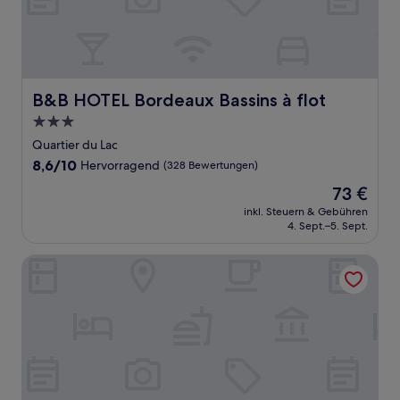
B&B HOTEL Bordeaux Bassins à flot
B&B HOTEL Bordeaux Bassins à flot
3.0-
Sterne-
Quartier du Lac
Unterkunft
8.6
8,6/10
Hervorragend
(328 Bewertungen)
von
Der
73 €
10,
Preis
Hervorragend,
inkl. Steuern & Gebühren
beträgt
4. Sept.–5. Sept.
(328
73 €
Bewertungen)
ibis Styles Bordeaux Lac Bruges