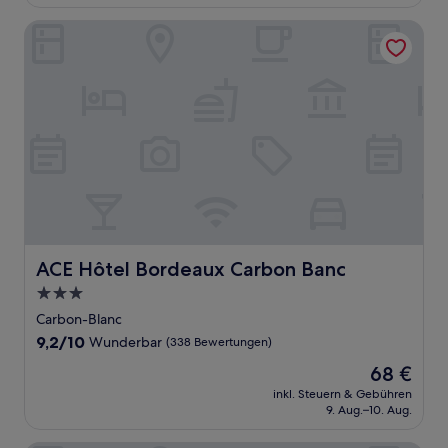
74 €
Bewertungen)
ACE Hôtel Bordeaux Carbon Banc
ACE Hôtel Bordeaux Carbon Banc
ACE Hôtel Bordeaux Carbon Banc
3.0-
Sterne-
Carbon-Blanc
Unterkunft
9.2
9,2/10
Wunderbar
(338 Bewertungen)
von
Der
68 €
10,
Preis
Wunderbar,
inkl. Steuern & Gebühren
beträgt
9. Aug.–10. Aug.
(338
68 €
Bewertungen)