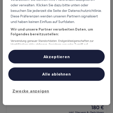
Außergewöhnlich,
inkl. Steuern & Gebühren
beträgt
9. Aug.–10. Aug.
(585
oder verwalten. Klicken Sie dazu bitte unten oder
67 €
Bewertungen)
besuchen Sie jederzeit die Seite der Datenschutzrichtlinie.
Cabot Hotel Bordeaux - MGallery Collection
Diese Präferenzen werden unseren Partnern signalisiert
und haben keinen Einfluss auf Surfdaten.
Wir und unsere Partner verarbeiten Daten, um
Folgendes bereitzustellen:
Verwendung genauer Standortdaten. Endgeräteeigenschaften zur
Identifikation aktiv abfragen. Speichern von oder Zugriff auf
Informationen auf einem Endgerät. Personalisierte Werbung und
Inhalte, Messung von Werbeleistung und der Performance von Inhalten,
Zielgruppenforschung sowie Entwicklung und Verbesserung von
Akzeptieren
Angeboten.
Liste der Partner (Lieferanten)
Alle ablehnen
Cabot Hotel Bordeaux - MGallery Collection
Cabot Hotel Bordeaux - MGallery
Collection
4.0-
Zwecke anzeigen
Sterne-
Le Pian-Medoc
Unterkunft
9.0
9,0/10
Wunderbar
(219 Bewertungen)
von
Der
180 €
10,
Preis
Wunderbar,
inkl. Steuern & Gebühren