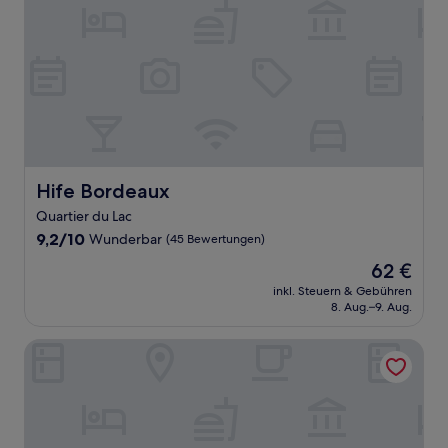
Hife Bordeaux
Hife Bordeaux
Quartier du Lac
9.2
9,2/10
Wunderbar
(45 Bewertungen)
von
Der
62 €
10,
Preis
Wunderbar,
inkl. Steuern & Gebühren
beträgt
8. Aug.–9. Aug.
(45
62 €
Bewertungen)
Chateau Grattequina