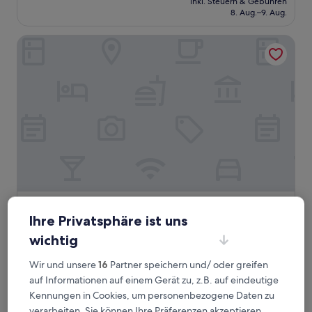
Außergewöhnlich,
inkl. Steuern & Gebühren
beträgt
8. Aug.–9. Aug.
(14
344 €
Bewertungen)
Best Western St Exupery Bordeaux Ouest
Best Western St Exupery Bordeaux Ouest
Best Western St Exupery Bordeaux
Ihre Privatsphäre ist uns
Ouest
wichtig
3.0-
Sterne-
Eysines
Wir und unsere
16
Partner speichern und/ oder greifen
Unterkunft
9.4
9,4/10
Außergewöhnlich
(585 Bewertungen)
auf Informationen auf einem Gerät zu, z.B. auf eindeutige
von
Der
Kennungen in Cookies, um personenbezogene Daten zu
67 €
10,
Preis
verarbeiten. Sie können Ihre Präferenzen akzeptieren