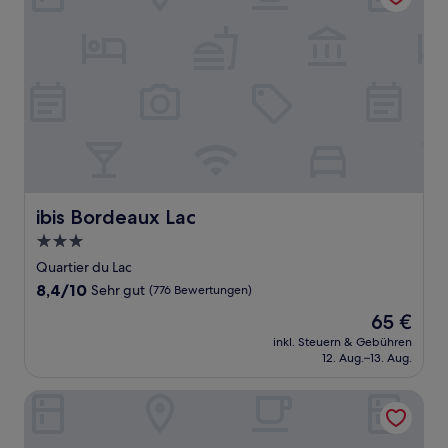
ibis Bordeaux Lac
ibis Bordeaux Lac
3.0-
Sterne-
Quartier du Lac
Unterkunft
8.4
8,4/10
Sehr gut
(776 Bewertungen)
von
Der
65 €
10,
Preis
Sehr
inkl. Steuern & Gebühren
beträgt
12. Aug.–13. Aug.
gut,
65 €
(776
Bewertungen)
Hife Bordeaux