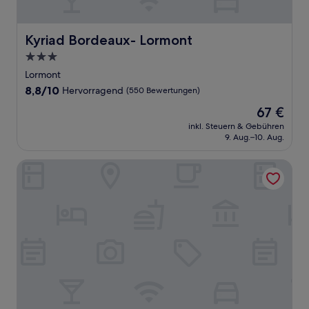
Kyriad Bordeaux- Lormont
Kyriad Bordeaux- Lormont
3.0-
Sterne-
Lormont
Unterkunft
8.8
8,8/10
Hervorragend
(550 Bewertungen)
von
Der
67 €
10,
Preis
Hervorragend,
inkl. Steuern & Gebühren
beträgt
9. Aug.–10. Aug.
(550
67 €
Bewertungen)
Moxy Bordeaux Hotel