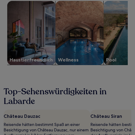
Suche nach haustierfreundlichen Unterkünften
Suche nach Unterkünften mit Wellne
Suche nach Un
mit
1 Übernachtung
von
2 Erwachsenen
gefunden
wurde.
Preise
und
Verfügbarkeiten
können
sich
Haustier­freundlich
Wellness
Pool
ändern.
Es
können
zusätzliche
Bedingungen
Top-Sehenswürdigkeiten in
gelten.
Labarde
Château Dauzac
Château Siran
Reisende hätten bestimmt Spaß an einer
Reisende hätten bestim
Besichtigung von Château Dauzac, nur einem
Besichtigung von Châte