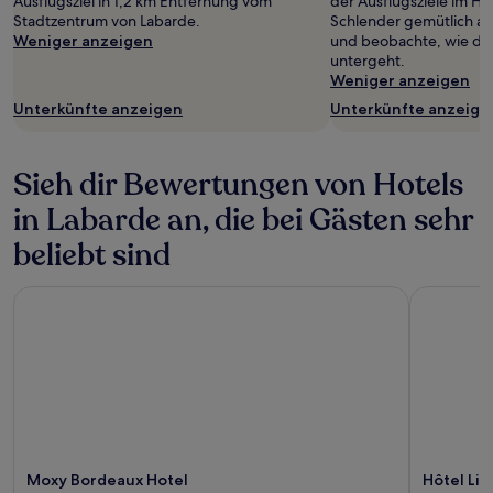
Ausflugsziel in 1,2 km Entfernung vom
der Ausflugsziele im He
Stadtzentrum von Labarde.
Schlender gemütlich am
Weniger anzeigen
und beobachte, wie di
untergeht.
Weniger anzeigen
Unterkünfte anzeigen
Unterkünfte anzeige
Sieh dir Bewertungen von Hotels
in Labarde an, die bei Gästen sehr
beliebt sind
Moxy Bordeaux Hotel
Hôtel Life
Moxy Bordeaux Hotel
Hôtel Li