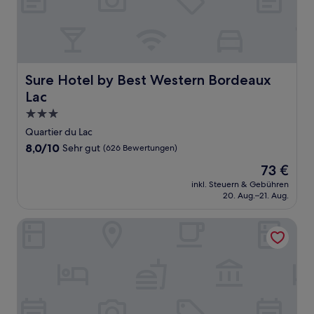
Sure Hotel by Best Western Bordeaux Lac
Sure Hotel by Best Western Bordeaux
Lac
3.0-
Sterne-
Quartier du Lac
Unterkunft
8.0
8,0/10
Sehr gut
(626 Bewertungen)
von
Der
73 €
10,
Preis
Sehr
inkl. Steuern & Gebühren
beträgt
20. Aug.–21. Aug.
gut,
73 €
(626
Bewertungen)
B&B HOTEL Bordeaux Bassins à flot