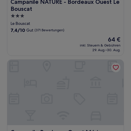
Campanile NATURE - Bordeaux Ouest Le Bouscat
Campanile NATURE - Bordeaux Ouest Le
Bouscat
3.0-
Sterne-
Le Bouscat
Unterkunft
7.4
7,4/10
Gut
(371 Bewertungen)
von
Der
64 €
10,
Preis
Gut,
inkl. Steuern & Gebühren
beträgt
29. Aug.–30. Aug.
(371
64 €
Bewertungen)
Campanile Bordeaux Ouest Mérignac Aéroport