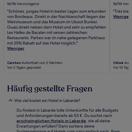
10/10
Hervorragend
10/10
Herv
"Schönes, junges Hotel in bester Lagev zum erkunden
"Très bien
von Bordeaux. Direkt in der Nachbarschaft liegen das
Weniger
Weinmuseum und das Museum im Uboot Bunker.
Quasi direkt neben dem Hotel und sehr zu empfehlen
Les Halles de Bacalan mit seinen zahlreichen
Restaurants. Parken war im nahe gelegenen Parkhaus
mit 25% Rabatt auf das Hotel möglich."
Weniger
Carsten
Aufenthalt von 2 Nächten
Chloé
Aufen
Vor 2 Tagen gepostet
Vor 10 Tage
Häufig gestellte Fragen
Wie viel kostet ein Hotel in Labarde?
Du findest in Labarde tolle Unterkünfte für alle Budgets
und Anforderungen bereits ab 53 €. Du suchst nach
erschwinglichen Hotels in Labarde
, die all deine
Erwartungen erfüllen? Dann sortiere deine
Suchergebnisse auf Hotels.com ganz einfach nach „Preis