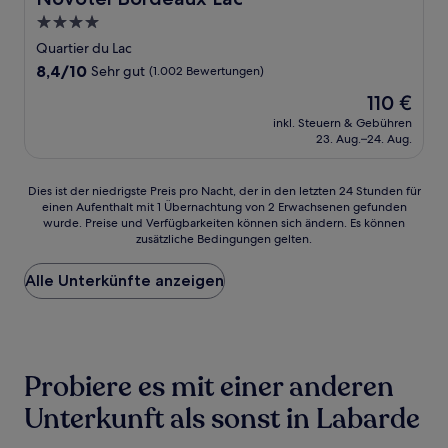
4.0-
Sterne-
Quartier du Lac
Unterkunft
8.4
8,4/10
Sehr gut
(1.002 Bewertungen)
von
Der
110 €
10,
Preis
Sehr
inkl. Steuern & Gebühren
beträgt
23. Aug.–24. Aug.
gut,
110 €
(1.002
Bewertungen)
Dies
Dies ist der niedrigste Preis pro Nacht, der in den letzten 24 Stunden für
einen Aufenthalt mit 1 Übernachtung von 2 Erwachsenen gefunden
ist
wurde. Preise und Verfügbarkeiten können sich ändern. Es können
der
zusätzliche Bedingungen gelten.
niedrigste
Preis
Alle Unterkünfte anzeigen
pro
Nacht,
der
in
den
letzten
Probiere es mit einer anderen
24 Stunden
für
Unterkunft als sonst in Labarde
einen
Aufenthalt