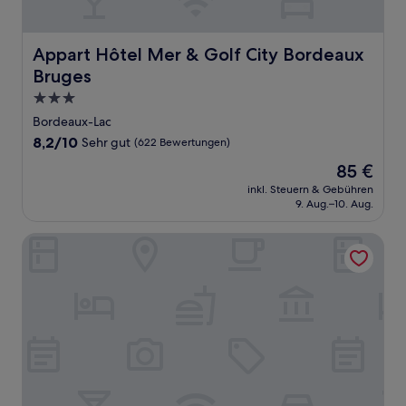
Appart Hôtel Mer & Golf City Bordeaux Bruges
Appart Hôtel Mer & Golf City Bordeaux
Bruges
3.0-
Sterne-
Bordeaux-Lac
Unterkunft
8.2
8,2/10
Sehr gut
(622 Bewertungen)
von
Der
85 €
10,
Preis
Sehr
inkl. Steuern & Gebühren
beträgt
9. Aug.–10. Aug.
gut,
85 €
(622
Bewertungen)
Kyriad Bordeaux- Lormont