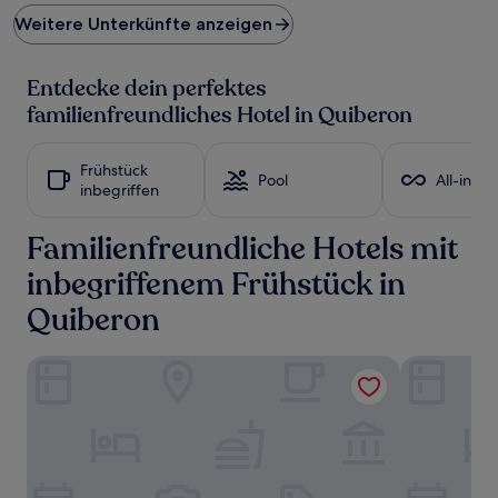
Preis
Weitere Unterkünfte anzeigen
pro
Nacht,
der
Entdecke dein perfektes
in
den
familienfreundliches Hotel in Quiberon
letzten
24 Stunden
für
Frühstück
Pool
All-inclu
einen
inbegriffen
Aufenthalt
mit
Familienfreundliche Hotels mit
1 Übernachtung
von
inbegriffenem Frühstück in
2 Erwachsenen
gefunden
Quiberon
wurde.
Preise
und
Quality Aparthotel Quiberon
ibis Styles 
Verfügbarkeiten
können
sich
ändern.
Es
können