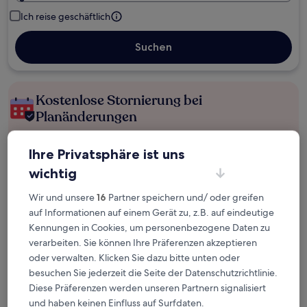
Ich reise geschäftlich
Suchen
Kostenlose Stornierung bei
Planänderungen
Verdiene Prämien für jede
Ihre Privatsphäre ist uns
wahrgenommene Übernachtung
wichtig
Wir und unsere
16
Partner speichern und/ oder greifen
Mehr sparen mit Preisen für Mitglieder
auf Informationen auf einem Gerät zu, z.B. auf eindeutige
Kennungen in Cookies, um personenbezogene Daten zu
verarbeiten. Sie können Ihre Präferenzen akzeptieren
Überprüfe die Preise für diese Daten
oder verwalten. Klicken Sie dazu bitte unten oder
besuchen Sie jederzeit die Seite der Datenschutzrichtlinie.
Heute
Morgen
Diese Präferenzen werden unseren Partnern signalisiert
6. Aug. - 7. Aug.
7. Aug. - 8. Aug.
und haben keinen Einfluss auf Surfdaten.