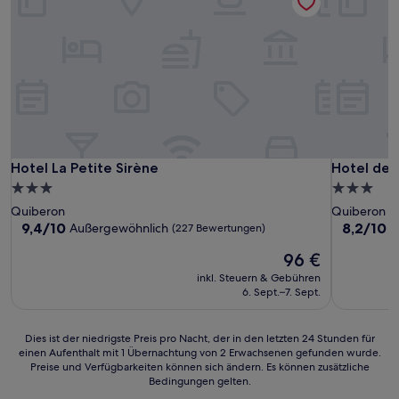
Hotel La Petite Sirène
Hotel de l
Hotel La Petite Sirène
Hotel de 
3.0-
3.0-
Sterne-
Sterne-
Quiberon
Quiberon
Unterkunft
Unterkunf
9.4
8.2
9,4/10
8,2/10
Außergewöhnlich
S
(227 Bewertungen)
von
von
Der
96 €
10,
10,
Preis
Außergewöhnlich,
Sehr
inkl. Steuern & Gebühren
beträgt
(227
gut,
6. Sept.–7. Sept.
96 €
Bewertungen)
(51
Bewertun
Dies
Dies ist der niedrigste Preis pro Nacht, der in den letzten 24 Stunden für
einen Aufenthalt mit 1 Übernachtung von 2 Erwachsenen gefunden wurde.
ist
Preise und Verfügbarkeiten können sich ändern. Es können zusätzliche
der
Bedingungen gelten.
niedrigste