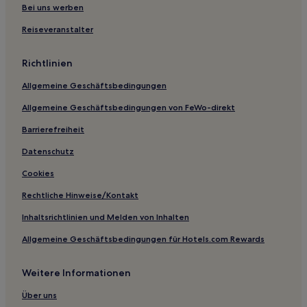
Kervignac Hotels
Bei uns werben
Férel Hotels
Reiseveranstalter
Nevez Hotels
Richtlinien
Hotels nahe Office de Tourisme de Vannes
Allgemeine Geschäftsbedingungen
Billio Hotels
Allgemeine Geschäftsbedingungen von FeWo-direkt
Plumelin Hotels
Barrierefreiheit
Hotels nahe Feunteun Aoudoù
Oust à Brocéliande Gemeinschaft: Hotels
Datenschutz
Arradon Hotels
Cookies
Lizio Hotels
Rechtliche Hinweise/Kontakt
Malguénac Hotels
Inhaltsrichtlinien und Melden von Inhalten
Pontivy Gemeinschaft: Hotels
Allgemeine Geschäftsbedingungen für Hotels.com Rewards
Hotels nahe Flughafen Belle-île-en-Mer
Weitere Informationen
Hotels nahe Purn Strand
Malansac Hotels
Über uns