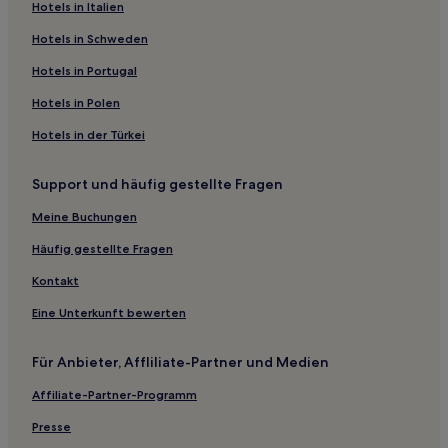
Hotels in Italien
Le Saint Hotels
Kervernoïs Hotels
Hotels in Schweden
Saint-Abraham Hotels
Hotels in Portugal
Le Trévoux Hotels
Hotels in Polen
Muzillac Hotels
Hotels in der Türkei
Hotels nahe Evolution 2 Bucht von Quiberon
Support und häufig gestellte Fragen
Hotels nahe Guidel Strand
Meine Buchungen
Guénin Hotels
Hotels nahe Strand von Saint-Jacques
Häufig gestellte Fragen
Le Cours Hotels
Kontakt
Region Belle-Île-en-Mer: Hotels
Eine Unterkunft bewerten
Saint-Barthélemy Hotels
Für Anbieter, Affliliate-Partner und Medien
Hotels nahe Strand von Kermyl
Affiliate-Partner-Programm
Moustoir-Ac Hotels
Presse
Hotels nahe Strand von Port-Manec’h