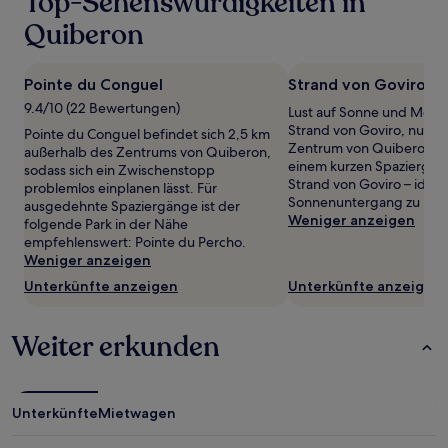
Top-Sehenswürdigkeiten in
24 Stunden
Quiberon
für
einen
Aufenthalt
Pointe du Conguel
Strand von Goviro
mit
1 Übernachtung
9.4/10 (22 Bewertungen)
Lust auf Sonne und Meer
von
Strand von Goviro, nur 1
Pointe du Conguel befindet sich 2,5 km
2 Erwachsenen
Zentrum von Quiberon en
außerhalb des Zentrums von Quiberon,
gefunden
einem kurzen Spaziergang
sodass sich ein Zwischenstopp
wurde.
Strand von Goviro – ideal
problemlos einplanen lässt. Für
Preise
Sonnenuntergang zu bes
ausgedehnte Spaziergänge ist der
und
Weniger anzeigen
folgende Park in der Nähe
Verfügbarkeiten
empfehlenswert: Pointe du Percho.
können
Weniger anzeigen
sich
ändern.
Unterkünfte anzeigen
Unterkünfte anzeigen
Es
können
Weiter erkunden
zusätzliche
Bedingungen
gelten.
Unterkünfte
Mietwagen