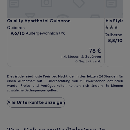
zusätzliche
Bedingungen
gelten.
Quality
Quality
ibis
Quality Aparthotel Quiberon
ibis Styles 
Quality Aparthotel Quiberon
ibis Styles
Aparthotel
Aparthotel
Styles
3.0-
Quiberon
Quiberon
Quiberon
Quiberon
9.6
9,6/10
Außergewöhnlich
(79)
Sterne-
Quiberon
von
Centre
Unterkunft
8.8
8,8/10
He
10,
von
Außergewöhnlich,
Der
78 €
10,
(79)
Preis
Hervorrage
inkl. Steuern & Gebühren
beträgt
(257)
6. Sept.–7. Sept.
78 €
Dies
Dies ist der niedrigste Preis pro Nacht, der in den letzten 24 Stunden für
einen Aufenthalt mit 1 Übernachtung von 2 Erwachsenen gefunden
ist
wurde. Preise und Verfügbarkeiten können sich ändern. Es können
der
zusätzliche Bedingungen gelten.
niedrigste
Preis
Alle Unterkünfte anzeigen
pro
Nacht,
der
in
den
letzten