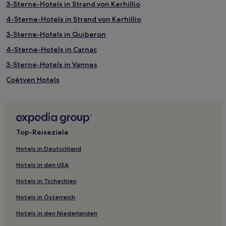
3-Sterne-Hotels in Strand von Kerhillio
4-Sterne-Hotels in Strand von Kerhillio
3-Sterne-Hotels in Quiberon
4-Sterne-Hotels in Carnac
3-Sterne-Hotels in Vannes
Coëtven Hotels
Blavet Bellevue Ozean: Hotels
Pluméliau Hotels
Naizin Hotels
Top-Reiseziele
Quelven Hotels
Hotels in Deutschland
Concarneau Cornouaille Agglomération: Hotels
Hotels in den USA
Auray Quiberon Atlantisches Land: Hotels
Hotels in Tschechien
Concarneau Hotels
Hotels in Österreich
Lorient Agglomération: Hotels
Hotels in den Niederlanden
Kanton Arzano Hotels