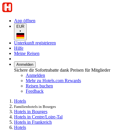
App öffnen
EUR
•
Unterkunft registrieren
Hilfe
Meine Reisen
Anmelden
Sichere dir Sofortrabatte dank Preisen für Mitglieder
Anmelden
Mehr zu Hotels.com Rewards
Reisen buchen
Feedback
Hotels
Familienhotels in Bourges
Hotels in Bourges
Hotels in Centre/Loire-Tal
Hotels in Frankreich
Hotels