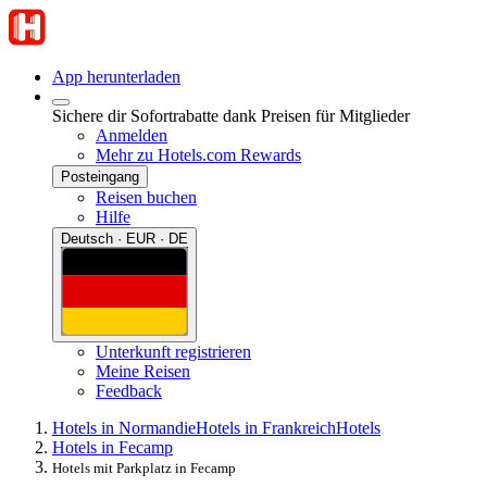
App herunterladen
Sichere dir Sofortrabatte dank Preisen für Mitglieder
Anmelden
Mehr zu Hotels.com Rewards
Posteingang
Reisen buchen
Hilfe
Deutsch · EUR · DE
Unterkunft registrieren
Meine Reisen
Feedback
Hotels in Normandie
Hotels in Frankreich
Hotels
Hotels in Fecamp
Hotels mit Parkplatz in Fecamp