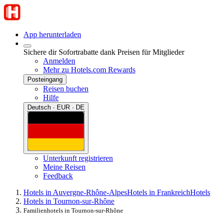
App herunterladen
Sichere dir Sofortrabatte dank Preisen für Mitglieder
Anmelden
Mehr zu Hotels.com Rewards
Posteingang
Reisen buchen
Hilfe
Deutsch · EUR · DE
Unterkunft registrieren
Meine Reisen
Feedback
Hotels in Auvergne-Rhône-Alpes
Hotels in Frankreich
Hotels
Hotels in Tournon-sur-Rhône
Familienhotels in Tournon-sur-Rhône