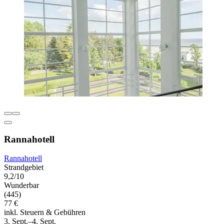
Rannahotell
Rannahotell
Strandgebiet
9,2/10
Wunderbar
(445)
77 €
inkl. Steuern & Gebühren
3. Sept.–4. Sept.