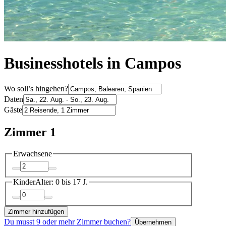
Businesshotels in Campos
Wo soll’s hingehen?
Daten
Gäste
Zimmer 1
Erwachsene
Kinder
Alter: 0 bis 17 J.
Zimmer hinzufügen
Du musst 9 oder mehr Zimmer buchen?
Übernehmen