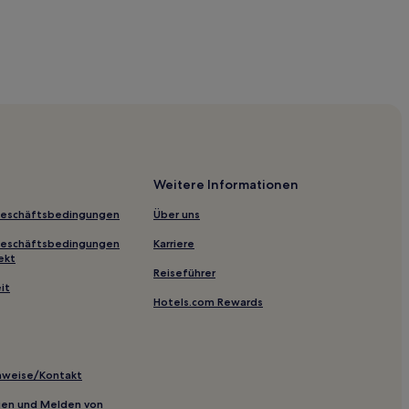
 de L'Ampolla
Weitere Informationen
Geschäftsbedingungen
Über uns
Geschäftsbedingungen
Karriere
ekt
Reiseführer
it
Hotels.com Rewards
inweise/Kontakt
inien und Melden von