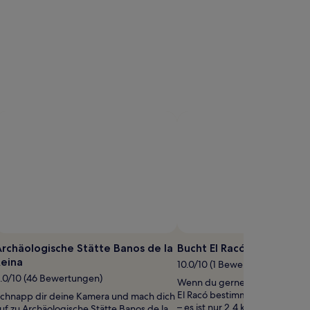
Foto 
rchäologische Stätte Banos de la
Bucht El Racó
Reina
10.0/10 (1 Bewertung)
.0/10 (46 Bewertungen)
Wenn du gerne am Strand bist,
El Racó bestimmt das richtige A
chnapp dir deine Kamera und mach dich
– es ist nur 2,4 km vom Zentru
uf zu Archäologische Stätte Banos de la