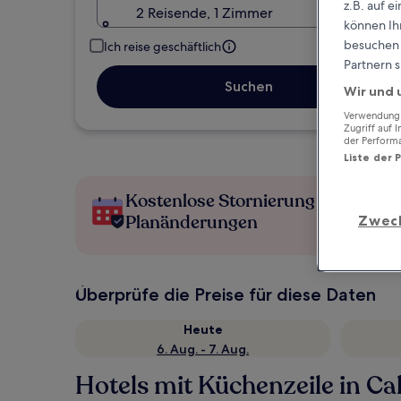
z.B. auf 
2 Reisende, 1 Zimmer
können Ihr
besuchen S
Ich reise geschäftlich
Partnern s
Suchen
Wir und 
Verwendung g
Zugriff auf 
der Perform
Liste der 
Kostenlose Stornierung bei
Planänderungen
Zwec
Überprüfe die Preise für diese Daten
Heute
6. Aug. - 7. Aug.
Hotels mit Küchenzeile in Ca