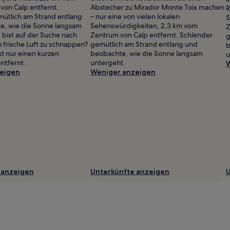
von Calp entfernt.
Abstecher zu Mirador Monte Toix machen
R
ütlich am Strand entlang
– nur eine von vielen lokalen
S
e, wie die Sonne langsam
Sehenswürdigkeiten, 2,3 km vom
Z
 bist auf der Suche nach
Zentrum von Calp entfernt. Schlender
g
 frische Luft zu schnappen?
gemütlich am Strand entlang und
b
ist nur einen kurzen
beobachte, wie die Sonne langsam
u
ntfernt.
untergeht.
W
eigen
Weniger anzeigen
 anzeigen
Unterkünfte anzeigen
U