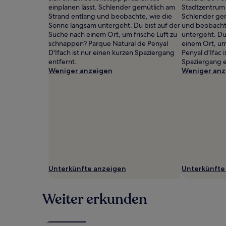
können
einplanen lässt. Schlender gemütlich am
Stadtzentrum 
zusätzliche
Strand entlang und beobachte, wie die
Schlender gem
Bedingungen
Sonne langsam untergeht. Du bist auf der
und beobacht
gelten.
Suche nach einem Ort, um frische Luft zu
untergeht. Du
schnappen? Parque Natural de Penyal
einem Ort, um
D'Ifach ist nur einen kurzen Spaziergang
Penyal d'Ifac 
entfernt.
Spaziergang e
Weniger anzeigen
Weniger anz
Unterkünfte anzeigen
Unterkünfte
Weiter erkunden