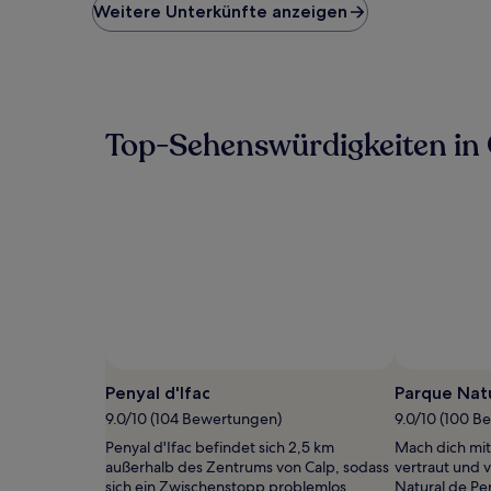
niedrigste
Weitere Unterkünfte anzeigen
Preis
pro
Nacht,
der
in
den
Top-Sehenswürdigkeiten in 
letzten
24 Stunden
für
einen
Aufenthalt
mit
1 Übernachtung
von
2 Erwachsenen
gefunden
wurde.
Preise
und
Penyal d'Ifac
Parque Natu
Verfügbarkeiten
9.0/10 (104 Bewertungen)
9.0/10 (100 B
können
sich
Penyal d'Ifac befindet sich 2,5 km
Mach dich mit
ändern.
außerhalb des Zentrums von Calp, sodass
vertraut und 
Es
sich ein Zwischenstopp problemlos
Natural de Pe