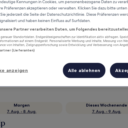
eindeutige Kennungen in Cookies, um personenbezogene Daten zu verarb
e Präferenzen akzeptieren oder verwalten. Klicken Sie dazu bitte unten
ie jederzeit die Seite der Datenschutzrichtlinie. Diese Präferenzen we
ignalisiert und haben keinen Einfluss auf Surfdaten.
unsere Partner verarbeiten Daten, um Folgendes bereitzustelle
enauer Standortdaten. Endgeräteeigenschaften zur Identifikation aktiv abfragen. Spei
Informationen auf einem Endgerät. Personalisierte Werbung und Inhalte, Messung von We
ance von Inhalten, Zielgruppenforschung sowie Entwicklung und Verbesserung von Ange
Partner (Lieferanten)
Verdiene Prämien für jede
wahrgenommene Übernachtung
ke anzeigen
Alle ablehnen
Akze
Morgen
Dieses Wochenende
7. Aug. - 8. Aug.
7. Aug. - 9. Aug.
lp