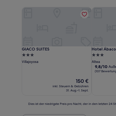
GIACO SUITES
Hotel Ábaco 
GIACO SUITES
Hotel Ábaco 
GIACO SUITES
Hotel Ábaco
3.0-
3.0-
Sterne-
Sterne-
Villajoyosa
Altea
Unterkunft
Unterkunft
9.8
9,8/10
Auß
von
(107 Bewertun
10,
Der
Außergewöhn
150 €
Preis
(107
inkl. Steuern & Gebühren
beträgt
Bewertunge
31. Aug.–1. Sept.
150 €
Dies
Dies ist der niedrigste Preis pro Nacht, der in den letzten 
ist
der