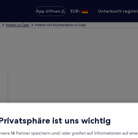
•
App öffnen
EUR
Unterkunft registr
t
Hotels in Calp
Hotels mit Küchenzeile in Calp
 Privatsphäre ist uns wichtig
nsere
16
Partner speichern und/ oder greifen auf Informationen auf ein