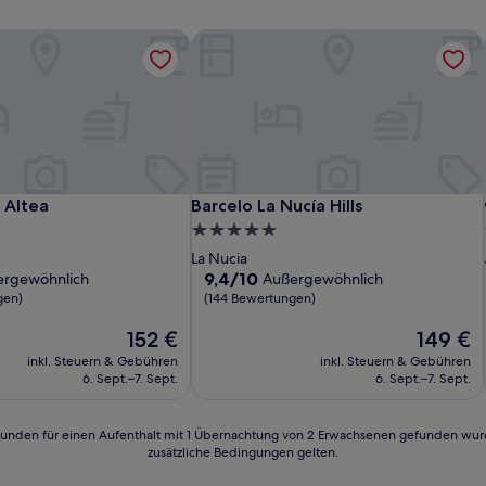
Altea
Barcelo La Nucía Hills
Altea
Barcelo La Nucía Hills
 Altea
Barcelo La Nucía Hills
5.0-
Sterne-
La Nucia
Unterkunft
9.4
9,4/10
ergewöhnlich
Außergewöhnlich
von
gen)
(144 Bewertungen)
10,
lich,
Der
Außergewöhnlich,
Der
152 €
149 €
Preis
(144
Preis
inkl. Steuern & Gebühren
inkl. Steuern & Gebühren
n)
beträgt
Bewertungen)
beträgt
6. Sept.–7. Sept.
6. Sept.–7. Sept.
152 €
149 €
24 Stunden für einen Aufenthalt mit 1 Übernachtung von 2 Erwachsenen gefunden wu
zusätzliche Bedingungen gelten.