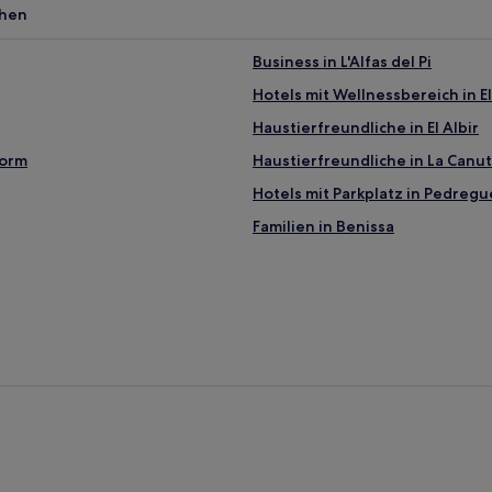
chen
Business in L'Alfas del Pi
Hotels mit Wellnessbereich in El
Haustierfreundliche in El Albir
dorm
Haustierfreundliche in La Canu
Hotels mit Parkplatz in Pedregu
Familien in Benissa
Haustierfreundliche in Altea
Familien in Altea
Business in Altea
Familien in Calp
Haustierfreundliche in Calp
Haustierfreundliche in Jávea
Hotels mit Parkplatz in Jávea
Familien nahe Playa de L'Ampoll