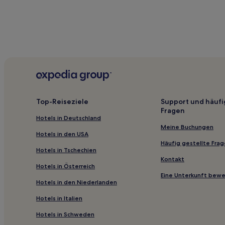
Hotels mit inbegriffenem Frühstück nahe Playa de L'
Hotels nahe Strand von Grava
Hotels nahe Cala Fustera
Küste von Benissa: Hotels
Jávea Hotels
Los Olivos Hotels
Top-Reiseziele
Support und häufi
La Sabatera Hotels
Fragen
Hotels in Deutschland
Gata de Gorgos Hotels
Meine Buchungen
Bernia Hotels
Hotels in den USA
Häufig gestellte Fra
Hotels nahe Mundomar
Hotels in Tschechien
Kontakt
Pedreguer Hotels
Hotels in Österreich
Eine Unterkunft bew
Hotels nahe Strand El Portet
Hotels in den Niederlanden
Dénia Hotels
Hotels in Italien
La Llobella Hotels
Hotels in Schweden
Calp Hotels