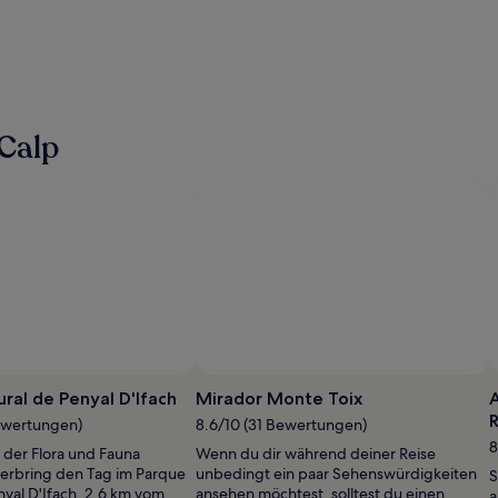
Calp
ral de Penyal D'Ifach
Mirador Monte Toix
A
ewertungen)
8.6/10 (31 Bewertungen)
8
 der Flora und Fauna
Wenn du dir während deiner Reise
verbring den Tag im Parque
unbedingt ein paar Sehenswürdigkeiten
S
nyal D'Ifach, 2,6 km vom
ansehen möchtest, solltest du einen
a