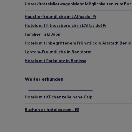
Unterkünfte
Mietwagen
Mehr Möglichkeiten zum Bu
Haustierfreundliche in L'Alfas del Pi
Hotels mit Fitnessbereich in L'Alfas del Pi
Familien in El Albir
Hotels mit inbegriffenem Frühstück in Altstadt Beni
Lgbtqia-Freundliche in Benidorm
Hotels mit Parkplatz in Benissa
Haustierfreundliche in Benissa
Hotels mit Parkplatz in Altea
Weiter erkunden
Günstige in Altea
Hotels mit Pool in Altea
Hotels mit Küchenzeile nahe Calp
Luxus in Calp
Buchen es.hoteles.com - ES
Hotels mit Fitnessbereich in Calp
Hotels mit inbegriffenem Frühstück in Jávea
Hotels mit Pool nahe Cala del Moraig