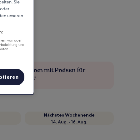
eiten. Sie
 oder
rden unseren
n:
chern von oder
rbeleistung und
boten.
Mehr sparen mit Preisen für
Mitglieder
ptieren
Nächstes Wochenende
14. Aug. - 16. Aug.