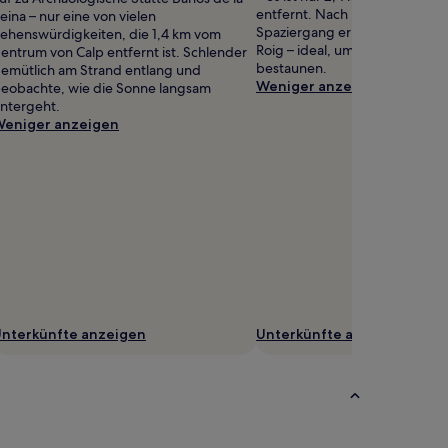
entfernt. Nach nur einem kurz
eina – nur eine von vielen
Spaziergang erreichst du Playa
ehenswürdigkeiten, die 1,4 km vom
Roig – ideal, um den Sonnenu
entrum von Calp entfernt ist. Schlender
bestaunen.
emütlich am Strand entlang und
Weniger anzeigen
eobachte, wie die Sonne langsam
ntergeht.
eniger anzeigen
nterkünfte anzeigen
Unterkünfte anzeigen