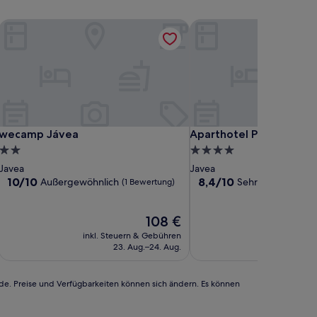
wecamp Jávea
Aparthotel Pinosol
wecamp Jávea
Aparthotel Pinosol
wecamp Jávea
Aparthotel Pinosol
2.0-
4.0-
Sterne-
Sterne-
Javea
Javea
Unterkunft
Unterkunft
10.0
8.4
10/10
8,4/10
Außergewöhnlich
Sehr gut
(1 Bewertung)
(90 Bewe
von
von
10,
10,
Außergewöhnlich,
Der
Sehr
108 €
(1
Preis
gut,
inkl. Steuern & Gebühren
inkl. Steu
Bewertung)
beträgt
(90
23. Aug.–24. Aug.
6
108 €
Bewertungen)
rde. Preise und Verfügbarkeiten können sich ändern. Es können