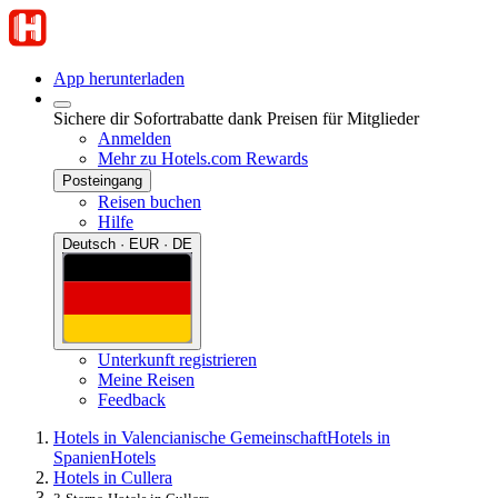
App herunterladen
Sichere dir Sofortrabatte dank Preisen für Mitglieder
Anmelden
Mehr zu Hotels.com Rewards
Posteingang
Reisen buchen
Hilfe
Deutsch · EUR · DE
Unterkunft registrieren
Meine Reisen
Feedback
Hotels in Valencianische Gemeinschaft
Hotels in
Spanien
Hotels
Hotels in Cullera