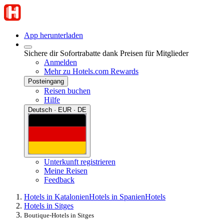
App herunterladen
Sichere dir Sofortrabatte dank Preisen für Mitglieder
Anmelden
Mehr zu Hotels.com Rewards
Posteingang
Reisen buchen
Hilfe
Deutsch · EUR · DE
Unterkunft registrieren
Meine Reisen
Feedback
Hotels in Katalonien
Hotels in Spanien
Hotels
Hotels in Sitges
Boutique-Hotels in Sitges