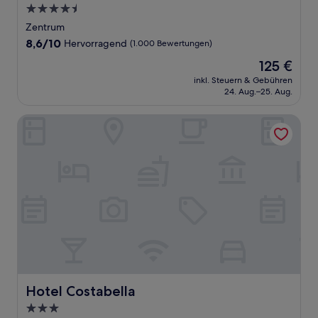
4.5-
Sterne-
Zentrum
Unterkunft
8.6
8,6/10
Hervorragend
(1.000 Bewertungen)
von
Der
125 €
10,
Preis
Hervorragend,
inkl. Steuern & Gebühren
beträgt
24. Aug.–25. Aug.
(1.000
125 €
Bewertungen)
Hotel Costabella
Hotel Costabella
Hotel Costabella
3.0-