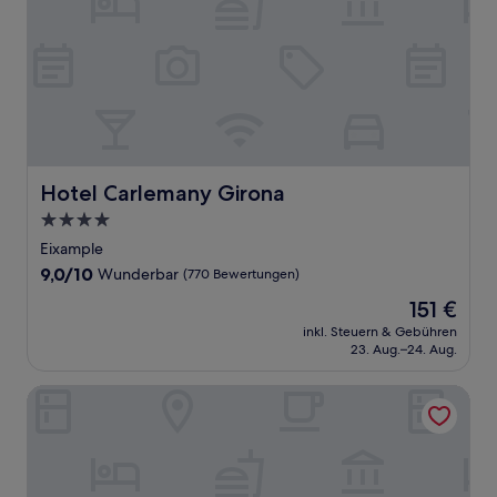
Hotel Carlemany Girona
Hotel Carlemany Girona
4.0-
Sterne-
Eixample
Unterkunft
9.0
9,0/10
Wunderbar
(770 Bewertungen)
von
Der
151 €
10,
Preis
Wunderbar,
inkl. Steuern & Gebühren
beträgt
23. Aug.–24. Aug.
(770
151 €
Bewertungen)
Hotel Museu Llegendes de Girona