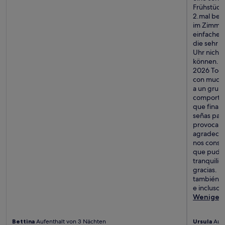
Frühstück
2.mal bes
im Zimmer
einfaches
die sehr 
Uhr nicht 
können. D
2026 Todo 
con mucha
a un grup
comportam
que final
señas par
provocar 
agradecimi
nos consig
que pudié
tranquili
gracias. E
también es
e incluso 
Weniger
Bettina
Aufenthalt von 3 Nächten
Ursula
Aufe