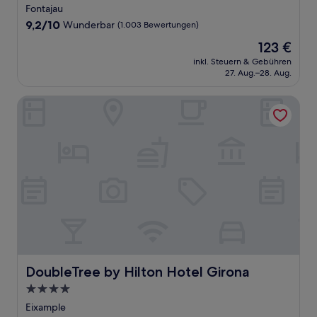
Sterne-
Fontajau
Unterkunft
9.2
9,2/10
Wunderbar
(1.003 Bewertungen)
von
Der
123 €
10,
Preis
Wunderbar,
inkl. Steuern & Gebühren
beträgt
27. Aug.–28. Aug.
(1.003
123 €
Bewertungen)
DoubleTree by Hilton Hotel Girona
DoubleTree by Hilton Hotel Girona
DoubleTree by Hilton Hotel Girona
4.0-
Sterne-
Eixample