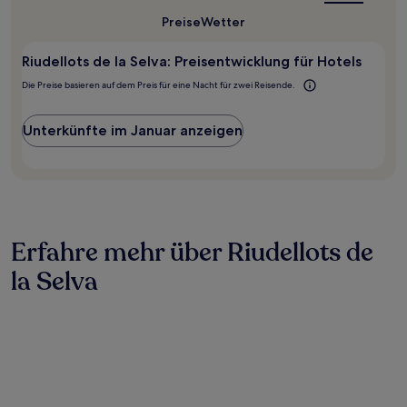
für
Riudellots
Preise
Wetter
de
la
Riudellots de la Selva: Preisentwicklung für Hotels
Selva?
Die Preise basieren auf dem Preis für eine Nacht für zwei Reisende.
Unterkünfte im Januar anzeigen
Erfahre mehr über Riudellots de
la Selva