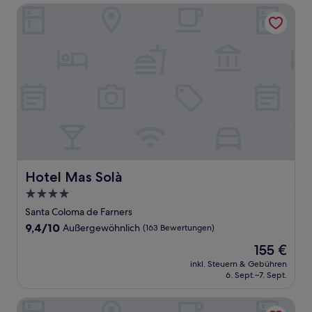
Hotel Mas Solà
Hotel Mas Solà
Hotel Mas Solà
4.0-
Sterne-
Santa Coloma de Farners
Unterkunft
9.4
9,4/10
Außergewöhnlich
(163 Bewertungen)
von
Der
155 €
10,
Preis
Außergewöhnlich,
inkl. Steuern & Gebühren
beträgt
6. Sept.–7. Sept.
(163
155 €
Bewertungen)
Hotel Camiral - The Leading Hotels of the World