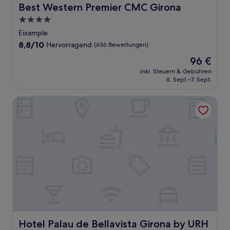
Best Western Premier CMC Girona
Best Western Premier CMC Girona
4.0-
Sterne-
Eixample
Unterkunft
8.8
8,8/10
Hervorragend
(636 Bewertungen)
von
Der
96 €
10,
Preis
Hervorragend,
inkl. Steuern & Gebühren
beträgt
6. Sept.–7. Sept.
(636
96 €
Bewertungen)
Hotel Palau de Bellavista Girona by URH
Hotel Palau de Bellavista Girona by URH
Hotel Palau de Bellavista Girona by URH