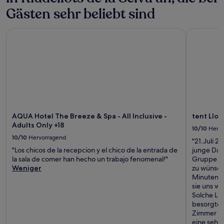
Gästen sehr beliebt sind
AQUA Hotel The Breeze & Spa - All Inclusive - Adults Only +
tent Llore
AQUA Hotel The Breeze & Spa - All Inclusive -
tent Llor
Adults Only +18
10/10
Herv
10/10
Hervorragend
"21.Juli 2
"Los chicos de la recepcion y el chico de la entrada de
junge Dam
la sala de comer han hecho un trabajo fenomenal!"
Gruppe v
Weniger
zu wünsche
Minuten he
sie uns wi
Solche Leu
besorgte 
Zimmer im
eine sehr