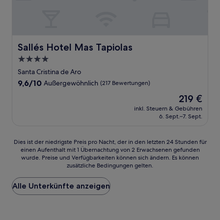
Sallés Hotel Mas Tapiolas
Sallés Hotel Mas Tapiolas
4.0-
Sterne-
Santa Cristina de Aro
Unterkunft
9.6
9,6/10
Außergewöhnlich
(217 Bewertungen)
von
Der
219 €
10,
Preis
Außergewöhnlich,
inkl. Steuern & Gebühren
beträgt
6. Sept.–7. Sept.
(217
219 €
Bewertungen)
Dies
Dies ist der niedrigste Preis pro Nacht, der in den letzten 24 Stunden für
einen Aufenthalt mit 1 Übernachtung von 2 Erwachsenen gefunden
ist
wurde. Preise und Verfügbarkeiten können sich ändern. Es können
der
zusätzliche Bedingungen gelten.
niedrigste
Preis
Alle Unterkünfte anzeigen
pro
Nacht,
der
in