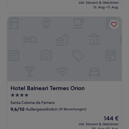
Preis
Wunderbar,
inkl. Steuern & Gebühren
beträgt
16. Aug.–17. Aug.
(661
82 €
Bewertungen)
Hotel Balneari Termes Orion
Hotel Balneari Termes Orion
Hotel Balneari Termes Orion
4.0-
Sterne-
Santa Coloma de Farners
Unterkunft
9.6
9,6/10
Außergewöhnlich
(81 Bewertungen)
von
Der
144 €
10,
Preis
Außergewöhnlich,
inkl. Steuern & Gebühren
beträgt
30. Aug.–31. Aug.