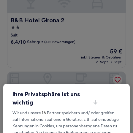
B&B Hotel Girona 2
B&B Hotel Girona 2
2.0-
Sterne-
Salt
Unterkunft
8.4
8,4/10
Sehr gut
(472 Bewertungen)
von
Der
59 €
10,
Preis
Sehr
inkl. Steuern & Gebühren
beträgt
6. Sept.–7. Sept.
gut,
59 €
(472
Bewertungen)
1881 Hotel Balneario Vichy Catalan
Ihre Privatsphäre ist uns
wichtig
Wir und unsere
16
Partner speichern und/ oder greifen
auf Informationen auf einem Gerät zu, z.B. auf eindeutige
Kennungen in Cookies, um personenbezogene Daten zu
verarbeiten. Sie können Ihre Präferenzen akzeptieren