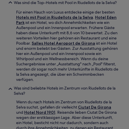
Was sind die Top-Hotels mit Pool in Riudellots de la Selva?
Für einen Hauch von Luxus entdecke einige der besten
Hotels mit Pool in Riudellots de la Selva
.
Hotel Eden
Park
ist ein Hotel, wo dich Annehmlichkeiten wie ein
Außenpool und ein Innenpool erwarten. Frühere Gäste
haben diese Unterkunft mit 8,6 von 10 bewertet. Zu den
weiteren Vorteilen hier gehören ein Restaurant und eine
Poolbar.
Salles Hotel Aeroport de Girona
ist ein Hotel
und enorm beliebt bei Gästen. Zur Ausstattung gehören
hier ein Außenpool und ein Innenpool sowie ein
Whirlpool und ein Wellnessbereich. Wenn du deine
Suchergebnisse unter „Ausstattung" nach „Pool" filterst,
werden dir sogar noch mehr Unterkünfte in Riudellots de
la Selva angezeigt, die über ein Schwimmbecken
verfügen.
Was sind beliebte Hotels im Zentrum von Riudellots de la
Selva?
Wenn du nach Hotels im Zentrum von Riudellots de la
Selva suchst, gefallen dir vielleicht
Ciutat De Girona
und
Hotel Nord 1901
. Reisende lieben Ciutat De Girona
wegen der erstklassigen Lage. Aber diese Unterkunft,
ein Hotel, besticht nicht nur dadurch, sondern auch
durch ihre Annehmlichkeiten, zu denen ein Restaurant,