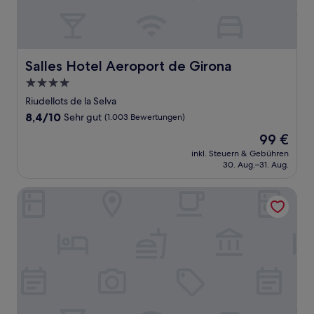
Salles Hotel Aeroport de Girona
Salles Hotel Aeroport de Girona
4.0-
Sterne-
Riudellots de la Selva
Unterkunft
8.4
8,4/10
Sehr gut
(1.003 Bewertungen)
von
Der
99 €
10,
Preis
Sehr
inkl. Steuern & Gebühren
beträgt
30. Aug.–31. Aug.
gut,
99 €
(1.003
Bewertungen)
B&B Hotel Girona 2