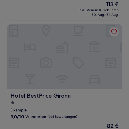
Der
113 €
10,
Preis
Wunderbar,
inkl. Steuern & Gebühren
beträgt
30. Aug.–31. Aug.
(1.002
113 €
Bewertungen)
Hotel BestPrice Girona
Hotel BestPrice Girona
Hotel BestPrice Girona
1.0-
Stern-
Eixample
Unterkunft
9.0
9,0/10
Wunderbar
(661 Bewertungen)
von
Der
82 €
10,