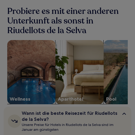
den
letzten
Probiere es mit einer anderen
24 Stunden
für
Unterkunft als sonst in
einen
Riudellots de la Selva
Aufenthalt
mit
1 Übernachtung
Suche nach Unterkünften mit Wellness vor Ort
Suche nach Aparthotels
Suche nach Un
von
2 Erwachsenen
gefunden
wurde.
Preise
und
Verfügbarkeiten
können
sich
ändern.
Es
Wellness
Aparthotel
Pool
können
zusätzliche
Wann
Wann ist die beste Reisezeit für Riudellots
Bedingungen
ist
de la Selva?
gelten.
die
Unsere Preise für Hotels in Riudellots de la Selva sind im
beste
Januar am günstigsten
Reisezeit