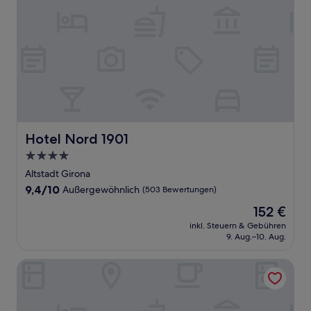
Hotel Nord 1901
Hotel Nord 1901
4.0-
Sterne-
Altstadt Girona
Unterkunft
9.4
9,4/10
Außergewöhnlich
(503 Bewertungen)
von
Der
152 €
10,
Preis
Außergewöhnlich,
inkl. Steuern & Gebühren
beträgt
9. Aug.–10. Aug.
(503
152 €
Bewertungen)
Hotel Carlemany Girona