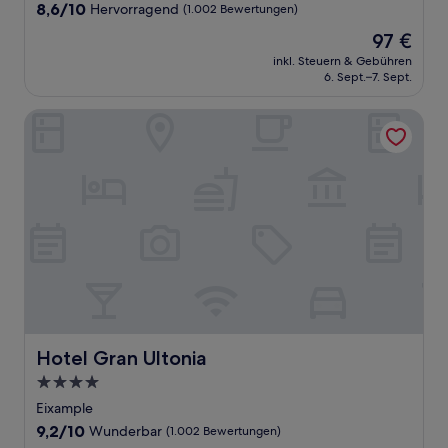
Unterkunft
8.6
8,6/10
Hervorragend
(1.002 Bewertungen)
von
Der
97 €
10,
Preis
Hervorragend,
inkl. Steuern & Gebühren
beträgt
6. Sept.–7. Sept.
(1.002
97 €
Bewertungen)
Hotel Gran Ultonia
Hotel Gran Ultonia
Hotel Gran Ultonia
4.0-
Sterne-
Eixample
Unterkunft
9.2
9,2/10
Wunderbar
(1.002 Bewertungen)
von