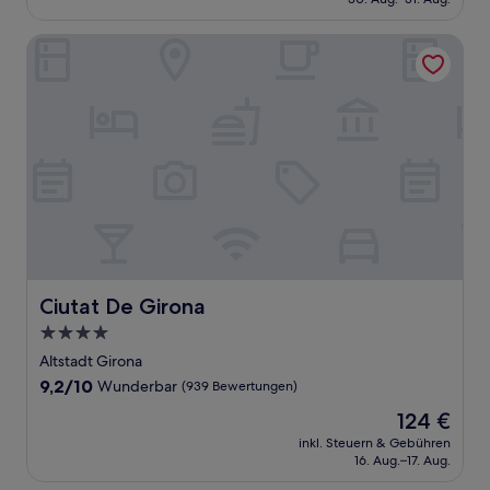
(81
144 €
Bewertungen)
Ciutat De Girona
Ciutat De Girona
Ciutat De Girona
4.0-
Sterne-
Altstadt Girona
Unterkunft
9.2
9,2/10
Wunderbar
(939 Bewertungen)
von
Der
124 €
10,
Preis
Wunderbar,
inkl. Steuern & Gebühren
beträgt
16. Aug.–17. Aug.
(939
124 €
Bewertungen)