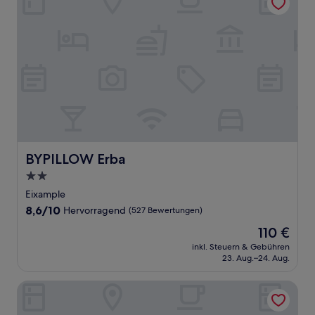
BYPILLOW Erba
BYPILLOW Erba
2.0-
Sterne-
Eixample
Unterkunft
8.6
8,6/10
Hervorragend
(527 Bewertungen)
von
Der
110 €
10,
Preis
Hervorragend,
inkl. Steuern & Gebühren
beträgt
23. Aug.–24. Aug.
(527
110 €
Bewertungen)
Hotel Nord 1901