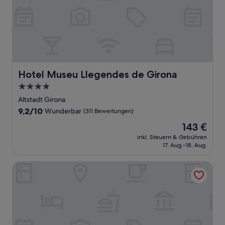
Hotel Museu Llegendes de Girona
Hotel Museu Llegendes de Girona
4.0-
Sterne-
Altstadt Girona
Unterkunft
9.2
9,2/10
Wunderbar
(311 Bewertungen)
von
Der
143 €
10,
Preis
Wunderbar,
inkl. Steuern & Gebühren
beträgt
17. Aug.–18. Aug.
(311
143 €
Bewertungen)
Hotel Ultonia