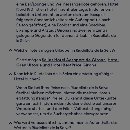
eine Bar/Lounge und Wellnessangebote gehören. Hotel
Nord 1901 ist ein Hotel in zentraler Lage. In der enorm
beliebten Unterkunft erwarten dich zum Beispiel
folgende Annehmlichkeiten: ein Außenpool (je nach
Saison geöffnet), eine Poolbar und eine Snackbar.
Eixample und Altstadt Girona sind zwei sehr zentral
gelegene Gegenden für deinen Urlaub in Riudellots de
la Selva.
Welche Hotels mögen Urlauber in Riudellots de la Selva?
Gäste mögen
Salles Hotel Aeroport de Girona
,
Hotel
Gran Ultonia
und
Hotel BestPrice Girona
.
Kann ich in Riudellots de la Selva ein erstattungsfähiges
Hotel buchen?
Wenn Sie bei Ihrer Reise nach Riudellots de la Selva
flexibel bleiben möchten, bieten die meisten Hotels
erstattungsfähige* Preise. Du kannst diese Unterkünfte
ganz einfach finden, indem du deine Suche auf unserer
Website startest und den Filter „Voll erstattungsfähig"
verwendest, um die Suchergebnisse einzugrenzen.
Wie wird voraussichtlich während meines Aufenthalts das
Wetter in Riudellots de la Selva?