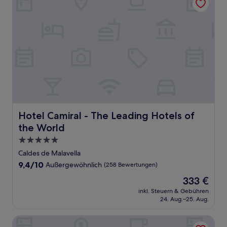
Hotel Camiral - The Leading Hotels of the World
Hotel Camiral - The Leading Hotels of
the World
5.0-
Sterne-
Caldes de Malavella
Unterkunft
9.4
9,4/10
Außergewöhnlich
(258 Bewertungen)
von
Der
333 €
10,
Preis
Außergewöhnlich,
inkl. Steuern & Gebühren
beträgt
24. Aug.–25. Aug.
(258
333 €
Bewertungen)
BYPILLOW Erba