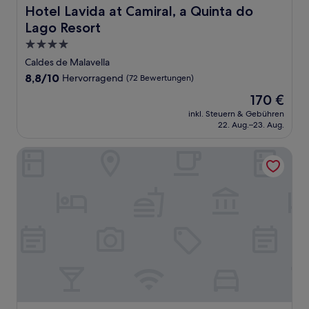
Hotel Lavida at Camiral, a Quinta do Lago Resort
Hotel Lavida at Camiral, a Quinta do
Lago Resort
4.0-
Sterne-
Caldes de Malavella
Unterkunft
8.8
8,8/10
Hervorragend
(72 Bewertungen)
von
Der
170 €
10,
Preis
Hervorragend,
inkl. Steuern & Gebühren
beträgt
22. Aug.–23. Aug.
(72
170 €
Bewertungen)
Best Western Premier CMC Girona