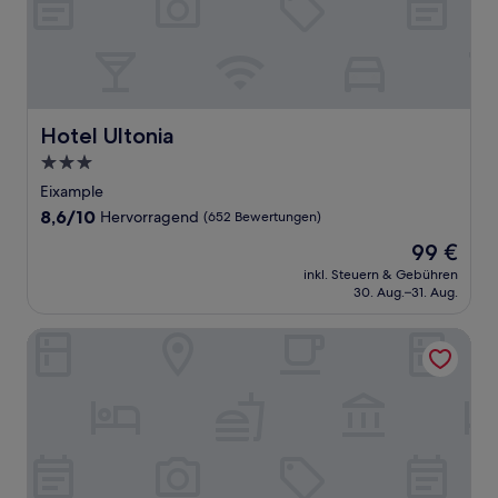
Hotel Ultonia
Hotel Ultonia
3.0-
Sterne-
Eixample
Unterkunft
8.6
8,6/10
Hervorragend
(652 Bewertungen)
von
Der
99 €
10,
Preis
Hervorragend,
inkl. Steuern & Gebühren
beträgt
30. Aug.–31. Aug.
(652
99 €
Bewertungen)
Sallés Hotel Mas Tapiolas