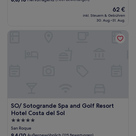
von
Der
62 €
10,
Preis
Hervorragend,
inkl. Steuern & Gebühren
beträgt
30. Aug.–31. Aug.
(1.001
62 €
Bewertungen)
SO/ Sotogrande Spa and Golf Resort Hotel Costa del Sol
SO/ Sotogrande Spa and Golf Resort Hotel Costa del So
SO/ Sotogrande Spa and Golf Resort
Hotel Costa del Sol
5.0-
Sterne-
San Roque
Unterkunft
9.4
9,4/10
Außergewöhnlich
(125 Bewertungen)