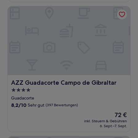
68 €
Bewertungen)
AZZ Guadacorte Campo de Gibraltar
AZZ Guadacorte Campo de Gibraltar
AZZ Guadacorte Campo de Gibraltar
4.0-
Sterne-
Guadacorte
Unterkunft
8.2
8,2/10
Sehr gut
(397 Bewertungen)
von
Der
72 €
10,
Preis
Sehr
inkl. Steuern & Gebühren
beträgt
6. Sept.–7. Sept.
gut,
72 €
(397
Bewertungen)