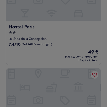
Hostal París
Hostal París
2.0-
Sterne-
La Línea de la Concepción
Unterkunft
7.4
7,4/10
Gut
(411 Bewertungen)
von
Der
49 €
10,
Preis
Gut,
inkl. Steuern & Gebühren
beträgt
1. Sept.–2. Sept.
(411
49 €
Bewertungen)
Hotel Mir Octavio