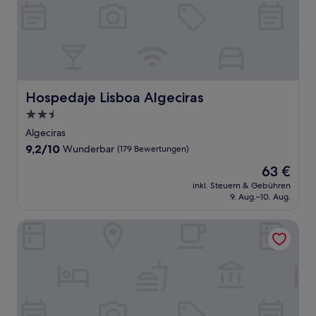
Hospedaje Lisboa Algeciras
Hospedaje Lisboa Algeciras
2.5-
Sterne-
Algeciras
Unterkunft
9.2
9,2/10
Wunderbar
(179 Bewertungen)
von
Der
63 €
10,
Preis
Wunderbar,
inkl. Steuern & Gebühren
beträgt
9. Aug.–10. Aug.
(179
63 €
Bewertungen)
Hostal París