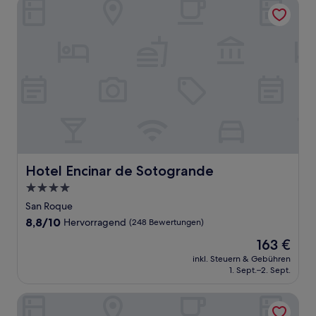
Hotel Encinar de Sotogrande
Hotel Encinar de Sotogrande
Hotel Encinar de Sotogrande
4.0-
Sterne-
San Roque
Unterkunft
8.8
8,8/10
Hervorragend
(248 Bewertungen)
von
Der
163 €
10,
Preis
Hervorragend,
inkl. Steuern & Gebühren
beträgt
1. Sept.–2. Sept.
(248
163 €
Bewertungen)
Apartamentos Vista Real