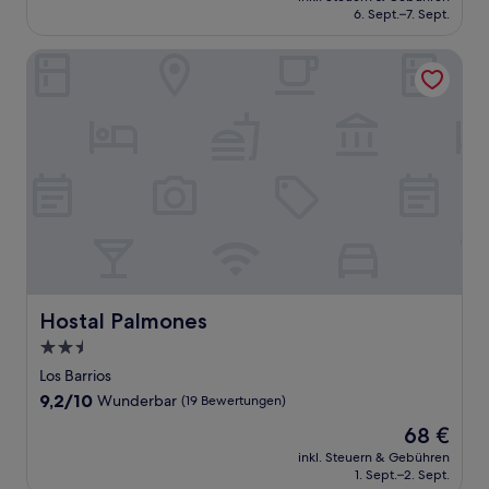
beträgt
6. Sept.–7. Sept.
gut,
67 €
(397
Bewertungen)
Hostal Palmones
Hostal Palmones
Hostal Palmones
2.5-
Sterne-
Los Barrios
Unterkunft
9.2
9,2/10
Wunderbar
(19 Bewertungen)
von
Der
68 €
10,
Preis
Wunderbar,
inkl. Steuern & Gebühren
beträgt
1. Sept.–2. Sept.
(19