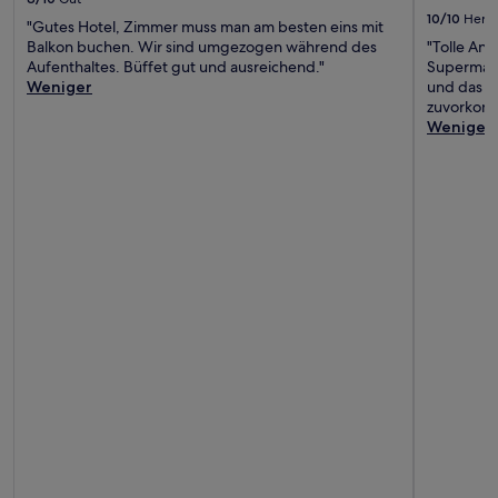
10/10
Herv
"Gutes Hotel, Zimmer muss man am besten eins mit
Balkon buchen. Wir sind umgezogen während des
"Tolle Anl
Aufenthaltes. Büffet gut und ausreichend."
Supermark
Weniger
und das P
zuvorkom
Weniger