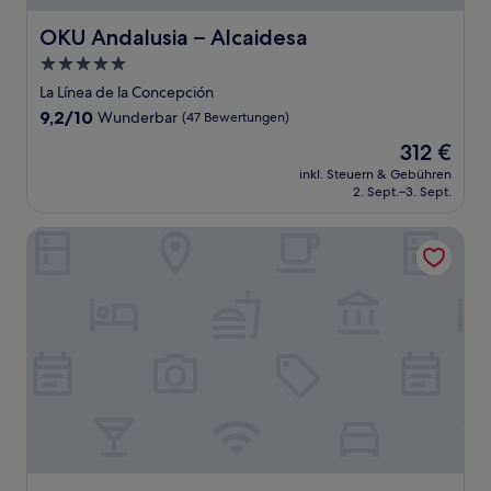
OKU Andalusia – Alcaidesa
OKU Andalusia – Alcaidesa
5.0-
Sterne-
La Línea de la Concepción
Unterkunft
9.2
9,2/10
Wunderbar
(47 Bewertungen)
von
Der
312 €
10,
Preis
Wunderbar,
inkl. Steuern & Gebühren
beträgt
2. Sept.–3. Sept.
(47
312 €
Bewertungen)
El Conventillo de San Roque