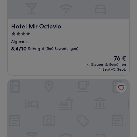
Hotel Mir Octavio
Hotel Mir Octavio
4.0-
Sterne-
Algeciras
Unterkunft
8.4
8,4/10
Sehr gut
(560 Bewertungen)
von
Der
76 €
10,
Preis
Sehr
inkl. Steuern & Gebühren
beträgt
4. Sept.–5. Sept.
gut,
76 €
(560
Bewertungen)
Sercotel Aura Algeciras