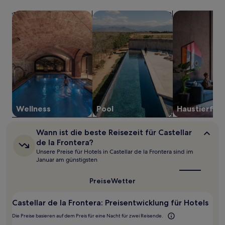
1 Übernachtung
Suche nach Unterkünften mit Wellness vor Ort
Suche nach Unterkünften mit Pool
Suche nach ha
von
2 Erwachsenen
gefunden
wurde.
Preise
und
Verfügbarkeiten
können
sich
ändern.
Es
Wellness
Pool
Haustier­fre
können
zusätzliche
Wann
Wann ist die beste Reisezeit für Castellar
Bedingungen
ist
de la Frontera?
gelten.
die
Unsere Preise für Hotels in Castellar de la Frontera sind im
beste
Januar am günstigsten
Reisezeit
für
Castellar
Preise
Wetter
de
la
Castellar de la Frontera: Preisentwicklung für Hotels
Frontera?
Die Preise basieren auf dem Preis für eine Nacht für zwei Reisende.