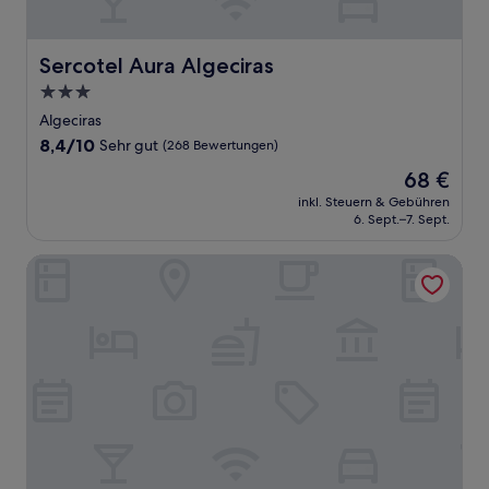
Sercotel Aura Algeciras
Sercotel Aura Algeciras
3.0-
Sterne-
Algeciras
Unterkunft
8.4
8,4/10
Sehr gut
(268 Bewertungen)
von
Der
68 €
10,
Preis
Sehr
inkl. Steuern & Gebühren
beträgt
6. Sept.–7. Sept.
gut,
68 €
(268
Bewertungen)
OKU Andalusia – Alcaidesa