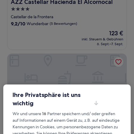
AZZ Castellar Hacienda El Alcornocal
AZZ Castellar Hacienda El Alcornocal
4.0-
Sterne-
Castellar de la Frontera
Unterkunft
9.2
9,2/10
Wunderbar
(5 Bewertungen)
von
Der
123 €
10,
Preis
Wunderbar,
inkl. Steuern & Gebühren
beträgt
6. Sept.–7. Sept.
(5
123 €
Bewertungen)
TUGASA Castillo de Castellar
Ihre Privatsphäre ist uns
wichtig
Wir und unsere
16
Partner speichern und/ oder greifen
auf Informationen auf einem Gerät zu, z.B. auf eindeutige
TUGASA Castillo de Castellar
Kennungen in Cookies, um personenbezogene Daten zu
TUGASA Castillo de Castellar
verarbeiten. Sie können Ihre Präferenzen akzeptieren