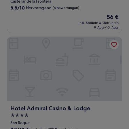
Sterne-
Castellar de la Frontera
Unterkunft
8.8
8,8/10
Hervorragend
(8 Bewertungen)
von
Der
56 €
10,
Preis
Hervorragend,
inkl. Steuern & Gebühren
beträgt
9. Aug.–10. Aug.
(8
56 €
Bewertungen)
Hotel Admiral Casino & Lodge
Hotel Admiral Casino & Lodge
Hotel Admiral Casino & Lodge
4.0-
Sterne-
San Roque
Unterkunft
9.2