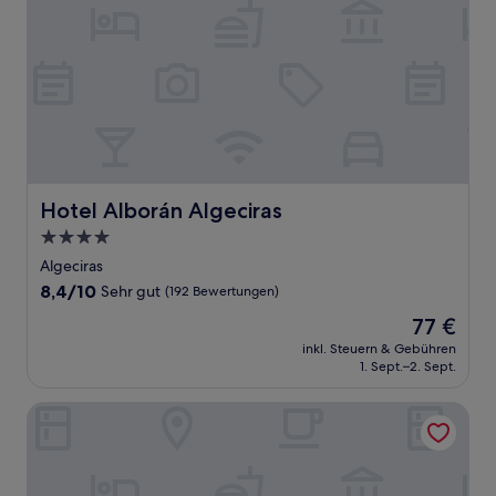
Hotel Alborán Algeciras
Hotel Alborán Algeciras
4.0-
Sterne-
Algeciras
Unterkunft
8.4
8,4/10
Sehr gut
(192 Bewertungen)
von
Der
77 €
10,
Preis
Sehr
inkl. Steuern & Gebühren
beträgt
1. Sept.–2. Sept.
gut,
77 €
(192
Bewertungen)
Montera Plaza