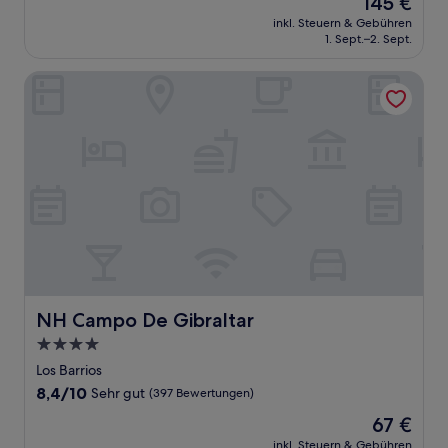
145 €
10,
Preis
Sehr
inkl. Steuern & Gebühren
beträgt
1. Sept.–2. Sept.
gut,
145 €
(43
Bewertungen)
NH Campo De Gibraltar
NH Campo De Gibraltar
NH Campo De Gibraltar
4.0-
Sterne-
Los Barrios
Unterkunft
8.4
8,4/10
Sehr gut
(397 Bewertungen)
von
Der
67 €
10,
Preis
Sehr
inkl. Steuern & Gebühren