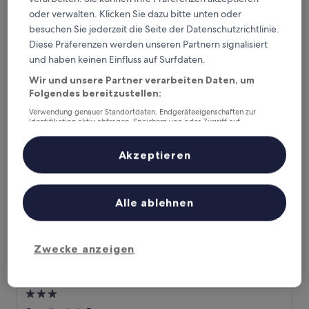
3.0-
oder verwalten. Klicken Sie dazu bitte unten oder
Sterne-
Castellar de la Frontera
besuchen Sie jederzeit die Seite der Datenschutzrichtlinie.
Unterkunft
9.2
9,2/10
Wunderbar
(70 Bewertungen)
Diese Präferenzen werden unseren Partnern signalisiert
von
Der
76 €
und haben keinen Einfluss auf Surfdaten.
10,
Preis
Wunderbar,
inkl. Steuern & Gebühren
Wir und unsere Partner verarbeiten Daten, um
beträgt
16. Aug.–17. Aug.
(70
76 €
Folgendes bereitzustellen:
Bewertungen)
Tugasa Casas Castillo de Castellar
Verwendung genauer Standortdaten. Endgeräteeigenschaften zur
Identifikation aktiv abfragen. Speichern von oder Zugriff auf
Informationen auf einem Endgerät. Personalisierte Werbung und
Inhalte, Messung von Werbeleistung und der Performance von Inhalten,
Zielgruppenforschung sowie Entwicklung und Verbesserung von
Akzeptieren
Angeboten.
Liste der Partner (Lieferanten)
Alle ablehnen
Zwecke anzeigen
Tugasa Casas Castillo de Castellar
Tugasa Casas Castillo de Castellar
3.0-