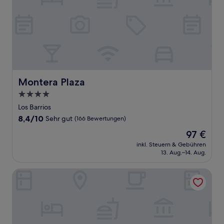
Montera Plaza
Montera Plaza
4.0-
Sterne-
Los Barrios
Unterkunft
8.4
8,4/10
Sehr gut
(166 Bewertungen)
von
Der
97 €
10,
Preis
Sehr
inkl. Steuern & Gebühren
beträgt
13. Aug.–14. Aug.
gut,
97 €
(166
Bewertungen)
Hospedaje Lisboa Algeciras