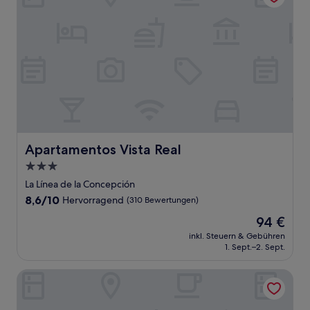
Apartamentos Vista Real
Apartamentos Vista Real
3.0-
Sterne-
La Línea de la Concepción
Unterkunft
8.6
8,6/10
Hervorragend
(310 Bewertungen)
von
Der
94 €
10,
Preis
Hervorragend,
inkl. Steuern & Gebühren
beträgt
1. Sept.–2. Sept.
(310
94 €
Bewertungen)
Hotel Alborán Algeciras