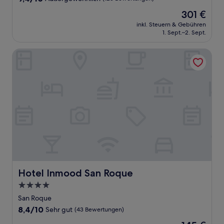
von
Der
301 €
10,
Preis
Außergewöhnlich,
inkl. Steuern & Gebühren
beträgt
1. Sept.–2. Sept.
(125
301 €
Bewertungen)
Hotel Inmood San Roque
Hotel Inmood San Roque
Hotel Inmood San Roque
4.0-
Sterne-
San Roque
Unterkunft
8.4
8,4/10
Sehr gut
(43 Bewertungen)
von
Der