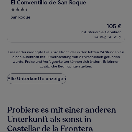
El Conventillo de San Roque
El Conventillo de San Roque
3.5-
Sterne-
San Roque
Unterkunft
Der
105 €
Preis
inkl. Steuern & Gebühren
beträgt
30. Aug.–31. Aug.
105 €
Dies
Dies ist der niedrigste Preis pro Nacht, der in den letzten 24 Stunden für
einen Aufenthalt mit 1 Übernachtung von 2 Erwachsenen gefunden
ist
wurde. Preise und Verfügbarkeiten können sich ändern. Es können
der
zusätzliche Bedingungen gelten.
niedrigste
Preis
Alle Unterkünfte anzeigen
pro
Nacht,
der
in
den
letzten
Probiere es mit einer anderen
24 Stunden
für
Unterkunft als sonst in
einen
Castellar de la Frontera
Aufenthalt
mit