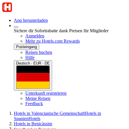
App herunterladen
Sichere dir Sofortrabatte dank Preisen für Mitglieder
Anmelden
Mehr zu Hotels.com Rewards
Posteingang
Reisen buchen
Hilfe
Deutsch · EUR · DE
Unterkunft registrieren
Meine Reisen
Feedback
Hotels in Valencianische Gemeinschaft
Hotels in
Spanien
Hotels
Hotels in Benicàssim