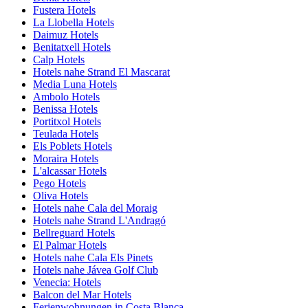
Fustera Hotels
La Llobella Hotels
Daimuz Hotels
Benitatxell Hotels
Calp Hotels
Hotels nahe Strand El Mascarat
Media Luna Hotels
Ambolo Hotels
Benissa Hotels
Portitxol Hotels
Teulada Hotels
Els Poblets Hotels
Moraira Hotels
L'alcassar Hotels
Pego Hotels
Oliva Hotels
Hotels nahe Cala del Moraig
Hotels nahe Strand L'Andragó
Bellreguard Hotels
El Palmar Hotels
Hotels nahe Cala Els Pinets
Hotels nahe Jávea Golf Club
Venecia: Hotels
Balcon del Mar Hotels
Ferienwohnungen in Costa Blanca