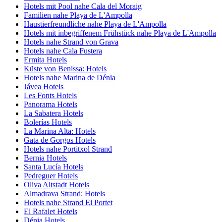
Hotels mit Pool nahe Cala del Moraig
Familien nahe Playa de L'Ampolla
Haustierfreundliche nahe Playa de L'Ampolla
Hotels mit inbegriffenem Frühstück nahe Playa de L'Ampolla
Hotels nahe Strand von Grava
Hotels nahe Cala Fustera
Ermita Hotels
Küste von Benissa: Hotels
Hotels nahe Marina de Dénia
Jávea Hotels
Les Fonts Hotels
Panorama Hotels
La Sabatera Hotels
Bolerías Hotels
La Marina Alta: Hotels
Gata de Gorgos Hotels
Hotels nahe Portitxol Strand
Bernia Hotels
Santa Lucía Hotels
Pedreguer Hotels
Oliva Altstadt Hotels
Almadrava Strand: Hotels
Hotels nahe Strand El Portet
El Rafalet Hotels
Dénia Hotels