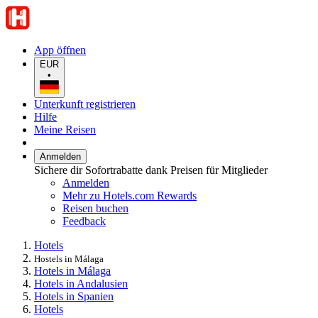
App öffnen
EUR
•
Unterkunft registrieren
Hilfe
Meine Reisen
Anmelden
Sichere dir Sofortrabatte dank Preisen für Mitglieder
Anmelden
Mehr zu Hotels.com Rewards
Reisen buchen
Feedback
Hotels
Hostels in Málaga
Hotels in Málaga
Hotels in Andalusien
Hotels in Spanien
Hotels