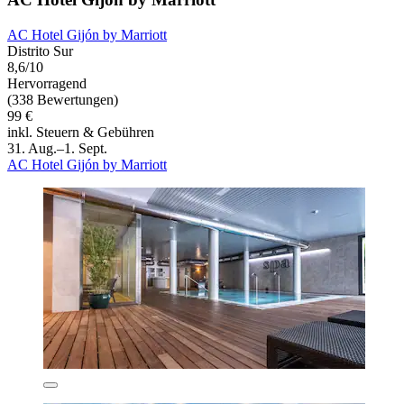
AC Hotel Gijón by Marriott
Distrito Sur
8,6/10
Hervorragend
(338 Bewertungen)
99 €
inkl. Steuern & Gebühren
31. Aug.–1. Sept.
AC Hotel Gijón by Marriott