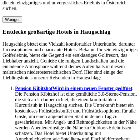
die ein einzigartiges und unvergessliches Erlebnis in Österreich
suchen.
Weniger
Entdecke großartige Hotels in Haugschlag
Haugschlag bietet eine Vielzahl komfortabler Unterkünfte, darunter
Luxusoptionen und charmante Hotels. Bekannt für sein einzigartiges
Golferlebnis, bietet die Gegend ein erstklassiges Golfresort, das
Liebhaber anzieht. Genieße die ruhigen Landschaften und die
einladende Atmosphäre während deines Aufenthalts in diesem
malerischen niederösterreichischen Dorf. Hier sind einige der
Lieblingshotels unserer Reisenden in Haugschlag:
Pension Kibitzhof
Wird in einem neuen Fenster geöffnet
:
Die Pension Kibitzhof ist eine gemütliche 3,0-Sterne-Pension,
die sich an Urlauber richtet, die einen komfortablen
Kurzurlaub in Haugschlag suchen. Die Unterkunft bietet ein
kostenloses Frühstücksbuffet und Frühstücksoptionen für alle
Gäste, um einen angenehmen Start in deinen Tag zu
gewährleisten. Mit Angel- und Reitmöglichkeiten in der Nähe
werden Abenteuerlustige die Nähe zu Outdoor-Erlebnissen
schätzen. Das Hotel bietet Unterhaltung mit
Annehmlichkeiten wie Satelliten- und Flachbildfernsehern,