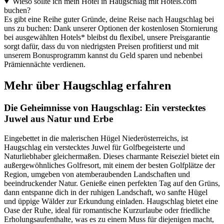
Wieso sollte ich mein Hotel in Haugschlag mit Hotels.com
buchen?
Es gibt eine Reihe guter Gründe, deine Reise nach Haugschlag bei
uns zu buchen: Dank unserer Optionen der kostenlosen Stornierung
bei ausgewählten Hotels* bleibst du flexibel, unsere Preisgarantie
sorgt dafür, dass du von niedrigsten Preisen profitierst und mit
unserem Bonusprogramm kannst du Geld sparen und nebenbei
Prämiennächte verdienen.
Mehr über Haugschlag erfahren
Die Geheimnisse von Haugschlag: Ein verstecktes
Juwel aus Natur und Erbe
Eingebettet in die malerischen Hügel Niederösterreichs, ist
Haugschlag ein verstecktes Juwel für Golfbegeisterte und
Naturliebhaber gleichermaßen. Dieses charmante Reiseziel bietet ein
außergewöhnliches Golfresort, mit einem der besten Golfplätze der
Region, umgeben von atemberaubenden Landschaften und
beeindruckender Natur. Genieße einen perfekten Tag auf den Grüns,
dann entspanne dich in der ruhigen Landschaft, wo sanfte Hügel
und üppige Wälder zur Erkundung einladen. Haugschlag bietet eine
Oase der Ruhe, ideal für romantische Kurzurlaube oder friedliche
Erholungsaufenthalte, was es zu einem Muss für diejenigen macht,