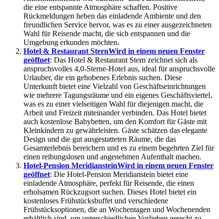
die eine entspannte Atmosphäre schaffen. Positive
Rückmeldungen heben das einladende Ambiente und den
freundlichen Service hervor, was es zu einer ausgezeichneten
Wahl für Reisende macht, die sich entspannen und die
Umgebung erkunden möchten.
Hotel & Restaurant Stern
Wird in einem neuen Fenster
geöffnet
: Das Hotel & Restaurant Stern zeichnet sich als
anspruchsvolles 4,0-Sterne-Hotel aus, ideal für anspruchsvolle
Urlauber, die ein gehobenes Erlebnis suchen. Diese
Unterkunft bietet eine Vielzahl von Geschäftseinrichtungen
wie mehrere Tagungsräume und ein eigenes Geschäftsviertel,
was es zu einer vielseitigen Wahl für diejenigen macht, die
Arbeit und Freizeit miteinander verbinden. Das Hotel bietet
auch kostenlose Babybetten, um den Komfort für Gäste mit
Kleinkindern zu gewährleisten. Gäste schätzen das elegante
Design und die gut ausgestatteten Räume, die das
Gesamterlebnis bereichern und es zu einem begehrten Ziel für
einen reibungslosen und angenehmen Aufenthalt machen.
Hotel-Pension Meridianstein
Wird in einem neuen Fenster
geöffnet
: Die Hotel-Pension Meridianstein bietet eine
einladende Atmosphäre, perfekt für Reisende, die einen
erholsamen Rückzugsort suchen. Dieses Hotel bietet ein
kostenloses Frühstücksbuffet und verschiedene
Frühstücksoptionen, die an Wochentagen und Wochenenden
erhältlich sind, um unterschiedlichen Vorlieben gerecht zu