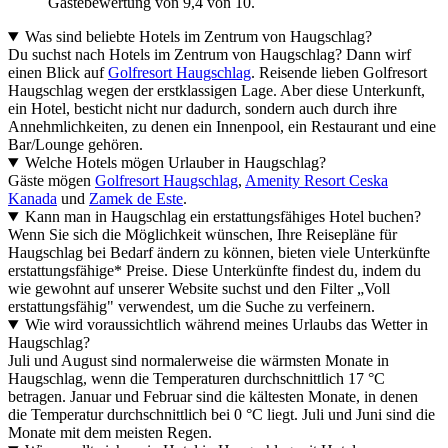
Gästebewertung von 9,4 von 10.
Was sind beliebte Hotels im Zentrum von Haugschlag?
Du suchst nach Hotels im Zentrum von Haugschlag? Dann wirf
einen Blick auf
Golfresort Haugschlag
. Reisende lieben Golfresort
Haugschlag wegen der erstklassigen Lage. Aber diese Unterkunft,
ein Hotel, besticht nicht nur dadurch, sondern auch durch ihre
Annehmlichkeiten, zu denen ein Innenpool, ein Restaurant und eine
Bar/Lounge gehören.
Welche Hotels mögen Urlauber in Haugschlag?
Gäste mögen
Golfresort Haugschlag
,
Amenity Resort Ceska
Kanada
und
Zamek de Este
.
Kann man in Haugschlag ein erstattungsfähiges Hotel buchen?
Wenn Sie sich die Möglichkeit wünschen, Ihre Reisepläne für
Haugschlag bei Bedarf ändern zu können, bieten viele Unterkünfte
erstattungsfähige* Preise. Diese Unterkünfte findest du, indem du
wie gewohnt auf unserer Website suchst und den Filter „Voll
erstattungsfähig" verwendest, um die Suche zu verfeinern.
Wie wird voraussichtlich während meines Urlaubs das Wetter in
Haugschlag?
Juli und August sind normalerweise die wärmsten Monate in
Haugschlag, wenn die Temperaturen durchschnittlich 17 °C
betragen. Januar und Februar sind die kältesten Monate, in denen
die Temperatur durchschnittlich bei 0 °C liegt. Juli und Juni sind die
Monate mit dem meisten Regen.