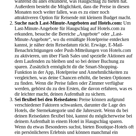
während du alles erkundest, was Haugschlag zu bieten hat.
Außerdem besteht die Möglichkeit, dass die Preise in diesen
Monaten noch weiter fallen, was es zu einer noch
attraktiveren Option für Reisende mit kleinem Budget macht.
Suche nach Last-Minute-Angeboten auf Hotels.com:
Um
Last-Minute-Angebote für Haugschlag auf Hotels.com zu
erkunden, besuche die Bereiche „Angebote“ oder „Last-
Minute-Angebote“, wo du ermäßigte Hotelpreise entdecken
kannst, je näher dein Reisedatum rückt. Erwäge, E-Mail-
Benachrichtigungen oder Push-Mitteilungen von Hotels.com
zu aktivieren, um über Flash Sales und spezielle Aktionen auf
dem Laufenden zu bleiben und so bei deiner Buchung zu
sparen. Zusätzlich ermöglicht dir die Smart-Shopping-
Funktion in der App, Hotelpreise und Annehmlichkeiten zu
vergleichen, was deine Chancen erhöht, die besten Optionen
zu finden. Wenn die Preise fallen oder Zimmer verfügbar
werden, gehörst du zu den Ersten, die davon erfahren, was es
dir leichter macht, deinen Aufenthalt zu sichern.
Sei flexibel bei den Reisedaten:
Preise können aufgrund
verschiedener Faktoren schwanken, darunter die Lage des
Hotels, die Sternekategorie und die Jahreszeit. Wenn du bei
deinen Reisedaten flexibel bist, kannst du möglicherweise bei
deinem Aufenthalt in einem Hotel in Haugschlag sparen.
Wenn du etwas Besonderes suchst, bieten Boutique-Hotels oft
ein persönlicheres Erlebnis und können manchmal ein