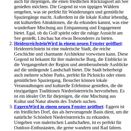
auch für diejenigen, die einen friedlichen Rückzugsort am See
genießen möchten. Die Gegend ist von üppigen Wäldern
umgeben, was sie perfekt für Wanderungen und gemütliche
Spaziergänge macht. Außerdem ist die lokale Kultur lebendig,
mit kulturellen Attraktionen, die du erkunden kannst, was eine
wunderbare Mischung aus Entspannung und Engagement
bietet. Egal, ob du Golf spielst oder die ruhige Aussicht am
See genießt, Litschau hat etwas Besonderes zu bieten.
Heidenreichstein
Wird in einem neuen Fenster geöffnet
:
Heidenreichstein ist eine malerische Stadt, die reiche
Geschichte und charmante Architektur vorweisen kann. Diese
Gegend ist bekannt für ihre malerische Burg, die Einblicke in
die Vergangenheit der Region und atemberaubende Ausblicke
auf die umliegende Landschaft bietet. Die Stadt beherbergt
auch mehrere schöne Parks, perfekt für Picknicks oder einen
gemütlichen Spaziergang. Besucher können lokale
Veranstaltungen und kulturelle Erlebnisse genießen, die die
einzigartigen Traditionen Niederösterreichs hervorheben. Es
ist ein idealer Ort für diejenigen, die eine Mischung aus
Kultur und Natur abseits des Trubels suchen.
Eggern
Wird in einem neuen Fenster geöffnet
: Eggern ist
ein friedliches Dorf, das als hervorragende Basis dient, um die
natürliche Schönheit Niederösterreichs zu erkunden.
Umgeben von malerischen Landschaften, ist es perfekt für
Outdoor-Enthusiasten, die gerne wandern und Rad fahren.