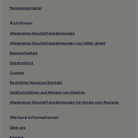
Hotels mit inbegriffenem Frühstück in Puerto López
Reiseveranstalter
2-Sterne-Hotels in Manta
Richtlinien
3-Sterne-Hotels in Salango
Allgemeine Geschäftsbedingungen
3-Sterne-Hotels in Puerto López
Allgemeine Geschäftsbedingungen von FeWo-direkt
Barrierefreiheit
Datenschutz
Cookies
Rechtliche Hinweise/Kontakt
Inhaltsrichtlinien und Melden von Inhalten
Allgemeine Geschäftsbedingungen für Hotels.com Rewards
Weitere Informationen
Über uns
Karriere