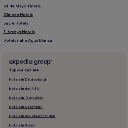
24 de Mayo: Hotels
Olmedo Hotels
Sucre Hotels
El Arroyo Hotels
Hotels nahe Agua Blanca
El Anegado Hotels
Hotels nahe Hafen von Manta
Montecristi: Hotels
Top-Reiseziele
Hotels nahe Manabí Fischerstatue
Hotels in Deutschland
La Union Hotels
Hotels in den USA
Manabí: Hotels
Hotels in Tschechien
Santa Marianita: Hotels
Hotels in Österreich
Ayacucho Hotels
Hotels in den Niederlanden
Hotels nahe Central Bank Museum
Hotels in Italien
Bellavista Hotels