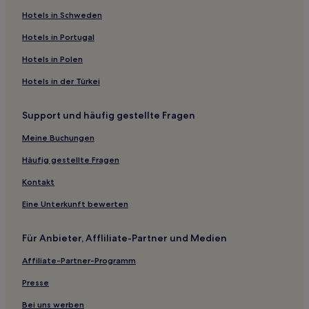
Olmedo: Hotels
Hotels in Schweden
Las Vegas: Hotels
Hotels in Portugal
Las Brisas: Hotels
Hotels in Polen
Manta: Hotels
Hotels in der Türkei
Pacoche Hotels
Support und häufig gestellte Fragen
Hotels nahe Hafen von Manta
Meine Buchungen
Manta Hotels
Portoviejo: Hotels
Häufig gestellte Fragen
Jipijapa: Hotels
Kontakt
Hostels in Manta
Eine Unterkunft bewerten
Hostels in Puerto López
Für Anbieter, Affliliate-Partner und Medien
Strand in Manta
Affiliate-Partner-Programm
Hotels mit Pool in Manta
Presse
Hotels mit Fitnessbereich in Manta
Günstige in Manta
Bei uns werben