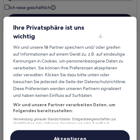
Ich reise geschäftlich
Suchen
Ihre Privatsphäre ist uns
wichtig
Kostenlose Stornierung bei
Wir und unsere
16
Partner speichern und/ oder greifen
Planänderungen
auf Informationen auf einem Gerät zu, z.B. auf eindeutige
Kennungen in Cookies, um personenbezogene Daten zu
Verdiene Prämien für jede
verarbeiten. Sie können Ihre Präferenzen akzeptieren
wahrgenommene Übernachtung
oder verwalten. Klicken Sie dazu bitte unten oder
besuchen Sie jederzeit die Seite der Datenschutzrichtlinie.
Diese Präferenzen werden unseren Partnern signalisiert
Mehr sparen mit Preisen für Mitglieder
und haben keinen Einfluss auf Surfdaten.
Wir und unsere Partner verarbeiten Daten, um
Folgendes bereitzustellen:
Überprüfe die Preise für diese Daten
Verwendung genauer Standortdaten. Endgeräteeigenschaften zur
Identifikation aktiv abfragen. Speichern von oder Zugriff auf
Informationen auf einem Endgerät. Personalisierte Werbung und
Heute
Morgen
Inhalte, Messung von Werbeleistung und der Performance von Inhalten,
Zielgruppenforschung sowie Entwicklung und Verbesserung von
5. Aug. - 6. Aug.
6. Aug. - 7. Aug.
Akzeptieren