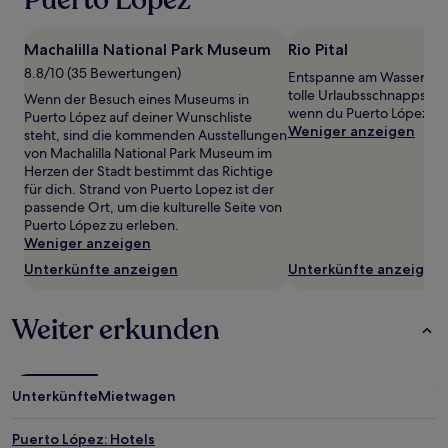
Preise
und
Verfügbarkeiten
Machalilla National Park Museum
Rio Pital
können
8.8/10 (35 Bewertungen)
Entspanne am Wasser und
sich
tolle Urlaubsschnappschüs
ändern.
Wenn der Besuch eines Museums in
wenn du Puerto López ber
Es
Puerto López auf deiner Wunschliste
Weniger anzeigen
können
steht, sind die kommenden Ausstellungen
zusätzliche
von Machalilla National Park Museum im
Bedingungen
Herzen der Stadt bestimmt das Richtige
gelten.
für dich. Strand von Puerto Lopez ist der
passende Ort, um die kulturelle Seite von
Puerto López zu erleben.
Weniger anzeigen
Unterkünfte anzeigen
Unterkünfte anzeigen
Weiter erkunden
Unterkünfte
Mietwagen
Puerto López: Hotels