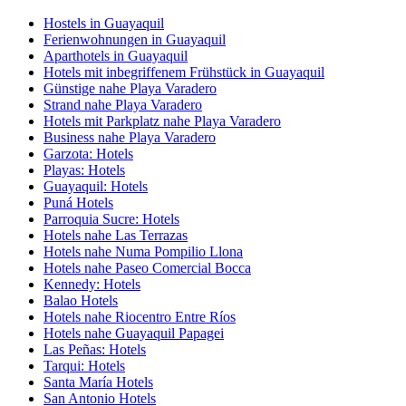
Hostels in Guayaquil
Ferienwohnungen in Guayaquil
Aparthotels in Guayaquil
Hotels mit inbegriffenem Frühstück in Guayaquil
Günstige nahe Playa Varadero
Strand nahe Playa Varadero
Hotels mit Parkplatz nahe Playa Varadero
Business nahe Playa Varadero
Garzota: Hotels
Playas: Hotels
Guayaquil: Hotels
Puná Hotels
Parroquia Sucre: Hotels
Hotels nahe Las Terrazas
Hotels nahe Numa Pompilio Llona
Hotels nahe Paseo Comercial Bocca
Kennedy: Hotels
Balao Hotels
Hotels nahe Riocentro Entre Ríos
Hotels nahe Guayaquil Papagei
Las Peñas: Hotels
Tarqui: Hotels
Santa María Hotels
San Antonio Hotels