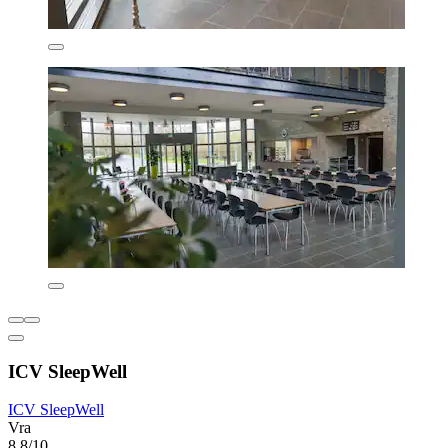
ICV SleepWell
ICV SleepWell
Vra
8,8/10