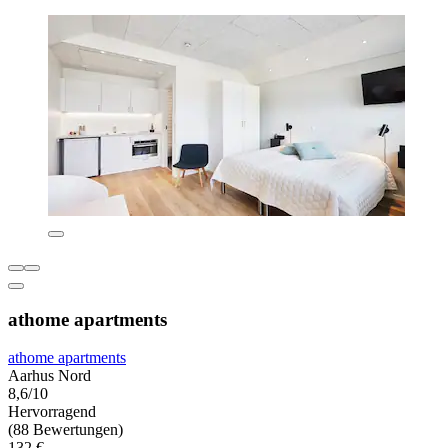
athome apartments
athome apartments
Aarhus Nord
8,6/10
Hervorragend
(88 Bewertungen)
132 €