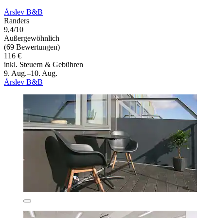
Årslev B&B
Randers
9,4/10
Außergewöhnlich
(69 Bewertungen)
116 €
inkl. Steuern & Gebühren
9. Aug.–10. Aug.
Årslev B&B