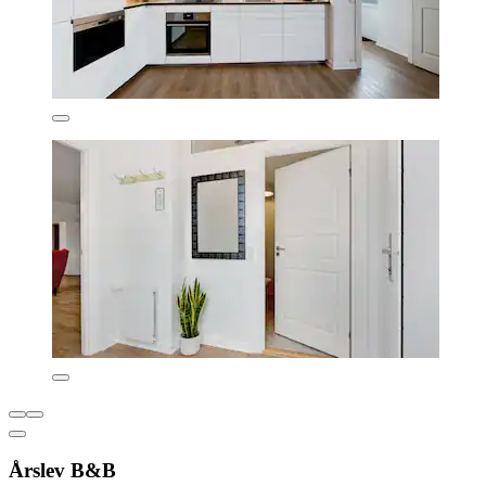
Årslev B&B