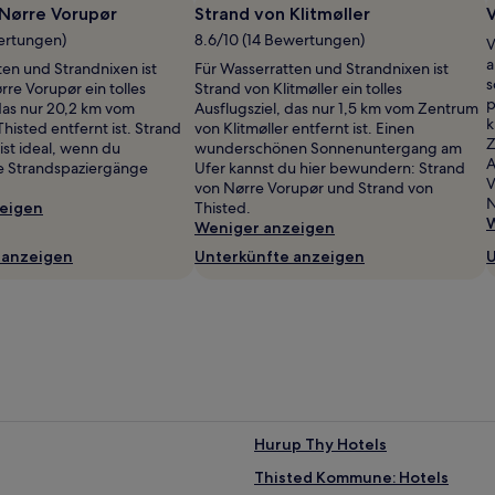
 Nørre Vorupør
Strand von Klitmøller
ertungen)
8.6/10 (14 Bewertungen)
V
a
ten und Strandnixen ist
Für Wasserratten und Strandnixen ist
s
re Vorupør ein tolles
Strand von Klitmøller ein tolles
p
 das nur 20,2 km vom
Ausflugsziel, das nur 1,5 km vom Zentrum
k
histed entfernt ist. Strand
von Klitmøller entfernt ist. Einen
Z
 ist ideal, wenn du
wunderschönen Sonnenuntergang am
A
 Strandspaziergänge
Ufer kannst du hier bewundern: Strand
V
von Nørre Vorupør und Strand von
N
eigen
Thisted.
W
Weniger anzeigen
 anzeigen
Unterkünfte anzeigen
U
Hurup Thy Hotels
Thisted Kommune: Hotels