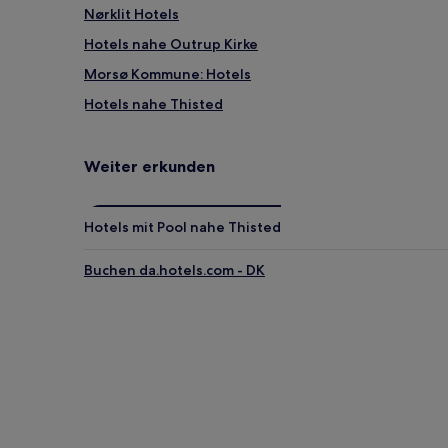
Nørklit Hotels
Hotels nahe Outrup Kirke
Morsø Kommune: Hotels
Hotels nahe Thisted
Hotels nahe Højriis Slot
2-Sterne-Hotels in Sillerslev
Weiter erkunden
Haustierfreundliche in Klitmøller
Haustierfreundliche in Thisted Kommune
Hotels mit Pool nahe Thisted
Haustierfreundliche in Thisted
Buchen da.hotels.com - DK
Haustierfreundliche in Hurup Thy