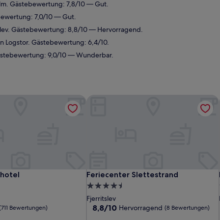
lm. Gästebewertung: 7,8/10 — Gut.
bewertung: 7,0/10 — Gut.
tslev. Gästebewertung: 8,8/10 — Hervorragend.
n Logstor. Gästebewertung: 6,4/10.
ästebewertung: 9,0/10 — Wunderbar.
hotel
Feriecenter Slettestrand
hotel
Feriecenter Slettestrand
khotel
Feriecenter Slettestrand
4.5-
Sterne-
Fjerritslev
Unterkunft
8.8
8,8/10
Hervorragend
(711 Bewertungen)
(8 Bewertungen)
von