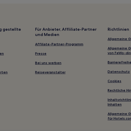
g gestellte
Für Anbieter, Affliliate-Partner
Richtlinien
und Medien
Allgemeine 
Affiliate-Partner-Programm
Allgemeine 
von FeWo-dir
gen
Presse
Barrierefreihe
Bei uns werben
Datenschutz
erten
Reiseveranstalter
Cookies
Rechtliche H
Inhaltsrichtl
Inhalten
Allgemeine 
für Hotels.c