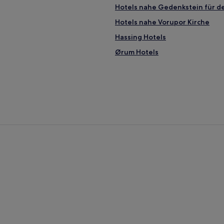
Hotels nahe Gedenkstein für d
Hotels nahe Vorupor Kirche
Hassing Hotels
Ørum Hotels
Tissinghuse Hotels
Haustierfreundliche in Nykøbi
Familien in Thisted Kommune
Hotels mit Parkplatz in Thiste
Haustierfreundliche in Hansth