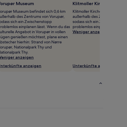
Vorupør Museum
Klitmoller Kirche
orupør Museum befindet sich 0,6 km
Klitmoller Kirche befindet sich
ußerhalb des Zentrums von Vorupør,
außerhalb des Zentrums von Kl
odass sich ein Zwischenstopp
sodass sich ein Zwischenstopp
roblemlos einplanen lässt. Wenn du das
problemlos einplanen lässt.
ulturelle Angebot in Vorupør in vollen
Weniger anzeigen
ügen genießen möchtest, plane einen
bstecher hierhin: Strand von Nørre
orupør, Nationalpark Thy und
ationalpark Thy.
eniger anzeigen
nterkünfte anzeigen
Unterkünfte anzeigen