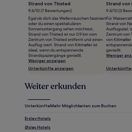
Strand von Thisted
Strand von
gefunden
wurde.
9.6/10 (7 Bewertungen)
9.4/10 (3 Bew
Preise
Egal ob dich das Wellenrauschen fasziniert
Für Wasserrat
und
oder du einen spektakulären
Strand von Nør
Verfügbarkeiten
Sonnenuntergang sehen möchtest,
Ausflugsziel,
können
Strand von Thisted ist nur 0,9 km vom
Zentrum von T
sich
Zentrum von Thisted entfernt und einen
von Klitmøller
ändern.
Ausflug wert. Strand von Klitmøller ist
entspannende
Es
ideal, wenn du entspannende
genießt.
können
Strandspaziergänge genießt.
Weniger anz
zusätzliche
Weniger anzeigen
Bedingungen
gelten.
Unterkünfte anzeigen
Unterkünfte
Weiter erkunden
Unterkünfte
Mehr Möglichkeiten zum Buchen
Erslev Hotels
Øsløs Hotels