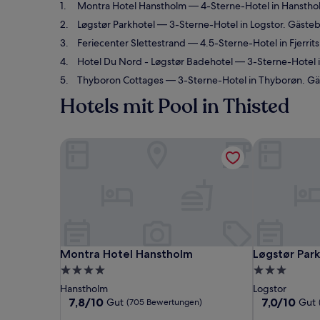
Montra Hotel Hanstholm
— 4-Sterne-Hotel in Hanstho
Løgstør Parkhotel
— 3-Sterne-Hotel in Logstor. Gäste
Feriecenter Slettestrand
— 4.5-Sterne-Hotel in Fjerri
Hotel Du Nord - Løgstør Badehotel
— 3-Sterne-Hotel i
Thyboron Cottages
— 3-Sterne-Hotel in Thyborøn. G
Hotels mit Pool in Thisted
Montra Hotel Hanstholm
Løgstør Park
Montra Hotel Hanstholm
Løgstør Park
Montra Hotel Hanstholm
Løgstør Par
4.0-
3.0-
Sterne-
Sterne-
Hanstholm
Logstor
Unterkunft
Unterkunft
7.8
7.0
7,8/10
7,0/10
Gut
Gut
(705 Bewertungen)
von
von