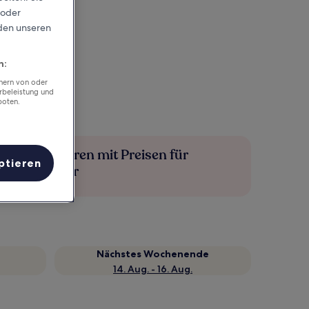
 oder
rden unseren
n:
chern von oder
rbeleistung und
boten.
Mehr sparen mit Preisen für
ptieren
Mitglieder
Nächstes Wochenende
14. Aug. - 16. Aug.