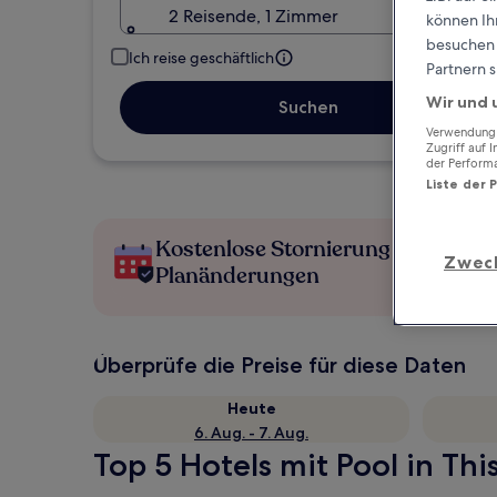
2 Reisende, 1 Zimmer
können Ihr
besuchen S
Ich reise geschäftlich
Partnern s
Wir und 
Suchen
Verwendung g
Zugriff auf 
der Perform
Liste der 
Kostenlose Stornierung bei
Zwec
Planänderungen
Überprüfe die Preise für diese Daten
Heute
6. Aug. - 7. Aug.
Top 5 Hotels mit Pool in Thi