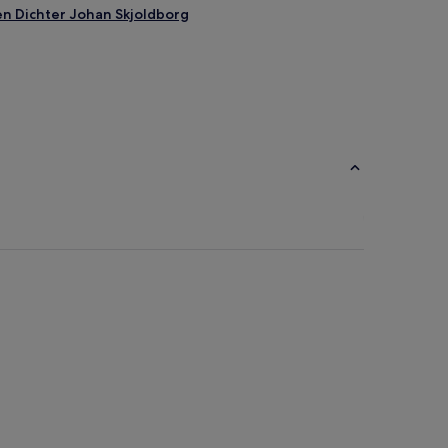
en Dichter Johan Skjoldborg
ng Mors
d Kommune
olm