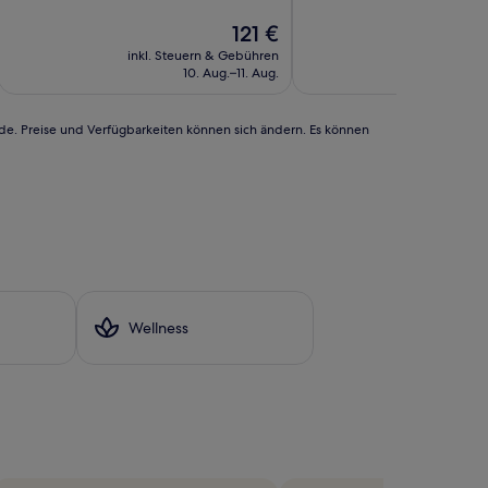
10,
10,
(179
Der
Wunderbar,
121 €
Bewertungen)
Preis
(48
inkl. Steuern & Gebühren
inkl. Steu
beträgt
Bewertungen)
10. Aug.–11. Aug.
1
121 €
rde. Preise und Verfügbarkeiten können sich ändern. Es können
Wellness