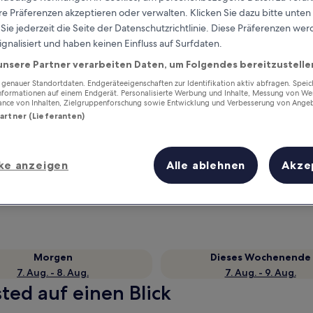
e Präferenzen akzeptieren oder verwalten. Klicken Sie dazu bitte unten
ie jederzeit die Seite der Datenschutzrichtlinie. Diese Präferenzen we
ignalisiert und haben keinen Einfluss auf Surfdaten.
unsere Partner verarbeiten Daten, um Folgendes bereitzustelle
enauer Standortdaten. Endgeräteeigenschaften zur Identifikation aktiv abfragen. Spei
Informationen auf einem Endgerät. Personalisierte Werbung und Inhalte, Messung von We
ance von Inhalten, Zielgruppenforschung sowie Entwicklung und Verbesserung von Ange
Partner (Lieferanten)
Verdiene Prämien für jede
ke anzeigen
Alle ablehnen
Akze
wahrgenommene Übernachtung
Morgen
Dieses Wochenende
7. Aug. - 8. Aug.
7. Aug. - 9. Aug.
sted auf einen Blick