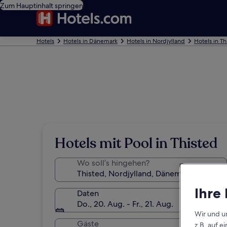
Zum Hauptinhalt springen
Hotels
Hotels in Dänemark
Hotels in Nordjylland
Hotels in Th
Hotels mit Pool in Thisted
Wo soll’s hingehen?
Ihre
Daten
Do., 20. Aug. - Fr., 21. Aug.
Wir und u
Gäste
z.B. auf 