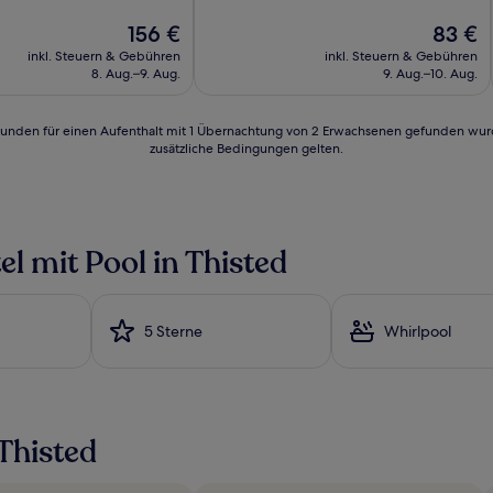
10,
Der
Hervorragend,
Der
156 €
83 €
Preis
(8
Preis
inkl. Steuern & Gebühren
inkl. Steuern & Gebühren
n)
beträgt
Bewertungen)
beträgt
8. Aug.–9. Aug.
9. Aug.–10. Aug.
156 €
83 €
24 Stunden für einen Aufenthalt mit 1 Übernachtung von 2 Erwachsenen gefunden wu
zusätzliche Bedingungen gelten.
l mit Pool in Thisted
5 Sterne
Whirlpool
Thisted