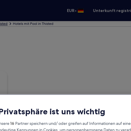
•
EUR
Unterkunft registr
isted
Hotels mit Pool in Thisted
 Privatsphäre ist uns wichtig
nsere
16
Partner speichern und/ oder greifen auf Informationen auf ein
eindeutige Kennungen in Cookies, um personenbezogene Daten zu verarb