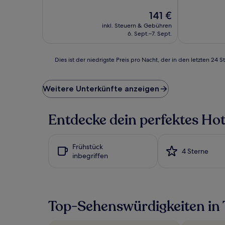
10,
10,
Gut,
Der
Gut,
141 €
(705
Preis
(711
inkl. Steuern & Gebühren
Bewertungen)
beträgt
Bewertunge
6. Sept.–7. Sept.
141 €
Dies
Dies ist der niedrigste Preis pro Nacht, der in den letzten 
ist
der
niedrigste
Weitere Unterkünfte anzeigen
Preis
pro
Nacht,
Entdecke dein perfektes Hote
der
in
den
Frühstück
letzten
4 Sterne
inbegriffen
24 Stunden
für
einen
Aufenthalt
mit
Top-Sehenswürdigkeiten in 
1 Übernachtung
von
2 Erwachsenen