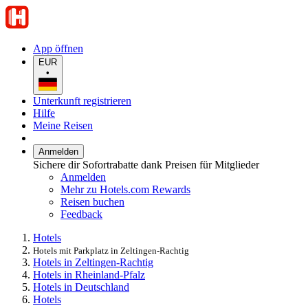
App öffnen
EUR
•
Unterkunft registrieren
Hilfe
Meine Reisen
Anmelden
Sichere dir Sofortrabatte dank Preisen für Mitglieder
Anmelden
Mehr zu Hotels.com Rewards
Reisen buchen
Feedback
Hotels
Hotels mit Parkplatz in Zeltingen-Rachtig
Hotels in Zeltingen-Rachtig
Hotels in Rheinland-Pfalz
Hotels in Deutschland
Hotels