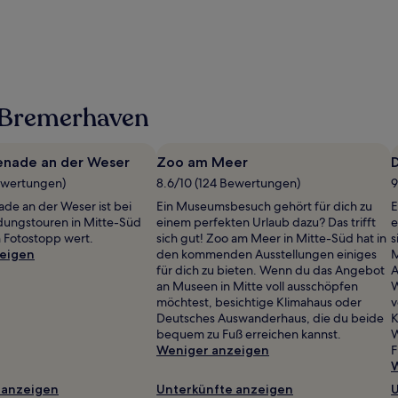
 Bremerhaven
nade an der Weser
Zoo am Meer
ewertungen)
8.6/10 (124 Bewertungen)
9
e an der Weser ist bei
Ein Museumsbesuch gehört für dich zu
E
dungstouren in Mitte-Süd
einem perfekten Urlaub dazu? Das trifft
e
n Fotostopp wert.
sich gut! Zoo am Meer in Mitte-Süd hat in
s
eigen
den kommenden Ausstellungen einiges
M
für dich zu bieten. Wenn du das Angebot
A
an Museen in Mitte voll ausschöpfen
W
möchtest, besichtige Klimahaus oder
v
Deutsches Auswanderhaus, die du beide
K
bequem zu Fuß erreichen kannst.
W
Weniger anzeigen
F
W
 anzeigen
Unterkünfte anzeigen
U