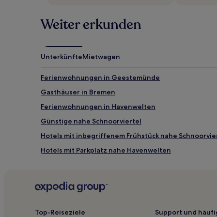
können
zusätzliche
Weiter erkunden
Bedingungen
gelten.
Unterkünfte
Mietwagen
Ferienwohnungen in Geestemünde
Gasthäuser in Bremen
Ferienwohnungen in Havenwelten
Günstige nahe Schnoorviertel
Hotels mit inbegriffenem Frühstück nahe Schnoorvie
Hotels mit Parkplatz nahe Havenwelten
Hotels mit Parkplatz in Bremen
Haustierfreundliche in Mitte
St. Magnus: Hotels
Hotels nahe Deutsches Schifffahrtsmuseum
Top-Reiseziele
Support und häufi