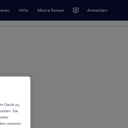
ieren
Hilfe
Meine Reisen
Anmelden
em Gerät zu,
eiten. Sie
 oder
rden unseren