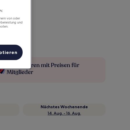
n:
chern von oder
rbeleistung und
boten.
ptieren
Mehr sparen mit Preisen für
Mitglieder
Nächstes Wochenende
14. Aug. - 16. Aug.