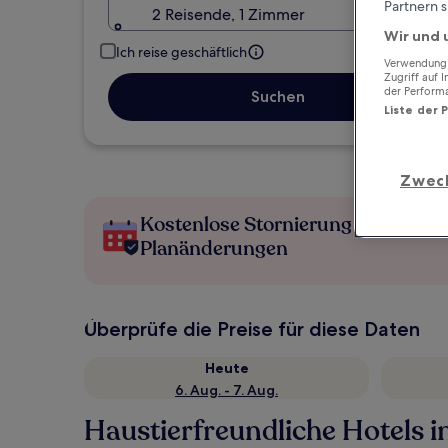
Partnern s
2 Reisende, 1 Zimmer
Wir und 
Ich reise geschäftlich
Verwendung g
Zugriff auf 
der Perform
Suchen
Liste der 
Zwec
Kostenlose Stornierung bei
Planänderungen
Überprüfe die Preise für diese Daten
Heute
6. Aug. - 7. Aug.
Haustierfreundliche Hotels 