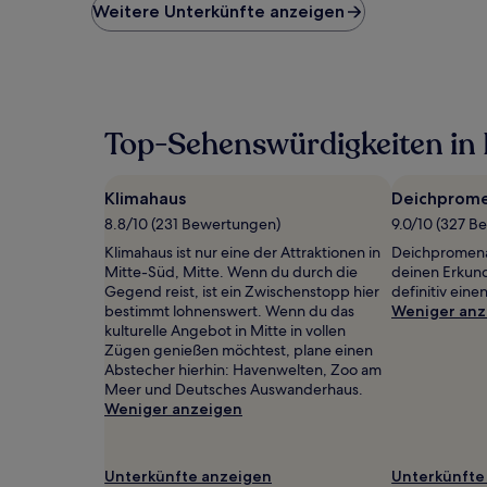
niedrigste
Weitere Unterkünfte anzeigen
Preis
pro
Nacht,
der
in
den
Top-Sehenswürdigkeiten in
letzten
24 Stunden
für
Klimahaus
Deichprome
einen
Aufenthalt
8.8/10 (231 Bewertungen)
9.0/10 (327 B
mit
Klimahaus ist nur eine der Attraktionen in
Deichpromenad
1 Übernachtung
Mitte-Süd, Mitte. Wenn du durch die
deinen Erkun
von
Gegend reist, ist ein Zwischenstopp hier
definitiv eine
2 Erwachsenen
bestimmt lohnenswert. Wenn du das
Weniger anz
gefunden
kulturelle Angebot in Mitte in vollen
wurde.
Zügen genießen möchtest, plane einen
Preise
Abstecher hierhin: Havenwelten, Zoo am
und
Meer und Deutsches Auswanderhaus.
Verfügbarkeiten
Weniger anzeigen
können
sich
ändern.
Unterkünfte anzeigen
Unterkünfte
Es