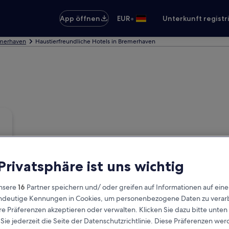
•
App öffnen
EUR
Unterkunft registr
emerhaven
Haustierfreundliche Hotels in Bremerhaven
 Privatsphäre ist uns wichtig
nsere
16
Partner speichern und/ oder greifen auf Informationen auf ein
eindeutige Kennungen in Cookies, um personenbezogene Daten zu verarb
e Präferenzen akzeptieren oder verwalten. Klicken Sie dazu bitte unten
ie jederzeit die Seite der Datenschutzrichtlinie. Diese Präferenzen we