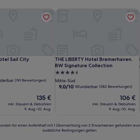
el Sail City
THE LIBERTY Hotel Bremerhaven, BW 
el Sail City
THE LIBERTY Hotel Bremerhaven, BW 
el Sail City
THE LIBERTY Hotel Bremerhaven,
BW Signature Collection
4.5-
Sterne-
derbar
(741 Bewertungen)
Mitte-Süd
Unterkunft
9.0
9,0/10
Wunderbar
(382 Bewertungen)
von
Der
Der
135 €
106 €
10,
Preis
Preis
Wunderbar,
inkl. Steuern & Gebühren
inkl. Steuern & Gebühren
n)
beträgt
beträgt
(382
9. Aug.–10. Aug.
9. Aug.–10. Aug.
135 €
106 €
Bewertungen)
24 Stunden für einen Aufenthalt mit 1 Übernachtung von 2 Erwachsenen gefunden wu
zusätzliche Bedingungen gelten.