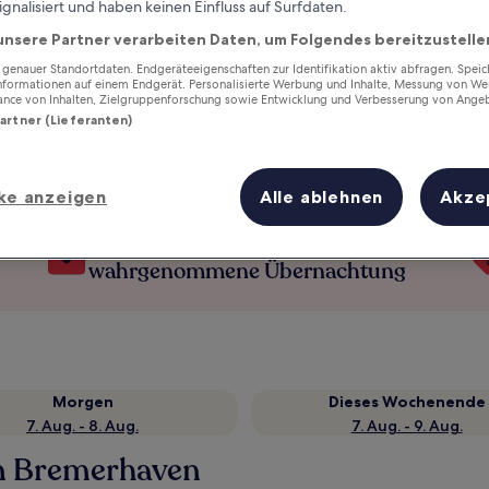
ignalisiert und haben keinen Einfluss auf Surfdaten.
unsere Partner verarbeiten Daten, um Folgendes bereitzustelle
enauer Standortdaten. Endgeräteeigenschaften zur Identifikation aktiv abfragen. Spei
Informationen auf einem Endgerät. Personalisierte Werbung und Inhalte, Messung von We
ance von Inhalten, Zielgruppenforschung sowie Entwicklung und Verbesserung von Ange
Partner (Lieferanten)
ke anzeigen
Alle ablehnen
Akze
Verdiene Prämien für jede
wahrgenommene Übernachtung
Morgen
Dieses Wochenende
7. Aug. - 8. Aug.
7. Aug. - 9. Aug.
in Bremerhaven