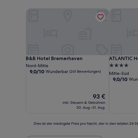
B&B Hotel Bremerhaven
ATLANTIC Hot
B&B Hotel Bremerhaven
ATLANTIC Hot
B&B Hotel Bremerhaven
ATLANTIC Hot
4.0-
Nord-Mitte
9.0
9,0/10
Wunderbar
(261 Bewertungen)
Sterne-
Mitte-Süd
von
Unterkunft
9.0
9,0/10
Wun
10,
von
Wunderbar,
10,
(261
Der
Wunderbar,
93 €
Bewertungen)
Preis
(741
inkl. Steuern & Gebühren
beträgt
Bewertunge
30. Aug.–31. Aug.
93 €
Dies
Dies ist der niedrigste Preis pro Nacht, der in den letzten 
ist
der