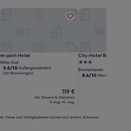
Signature Collection
im-jaich Hotel
City-Hotel Bremerhaven
Signature Collection
im-jaich Hotel
City-Hotel Bremerhaven
im-jaich Hotel
City-Hotel Bremerhave
3.0-
Mitte-Süd
9.4
9,4/10
Außergewöhnlich
Sterne-
Bremerhaven
von
(261 Bewertungen)
Unterkunft
8.6
8,6/10
Hervorragend
(30
10,
von
Außergewöhnlich,
10,
(261
Der
Hervorragend,
119 €
Bewertungen)
Preis
(300
inkl. Steuern & Gebühren
inkl. Steu
beträgt
Bewertungen)
9. Aug.–10. Aug.
30
119 €
rde. Preise und Verfügbarkeiten können sich ändern. Es können