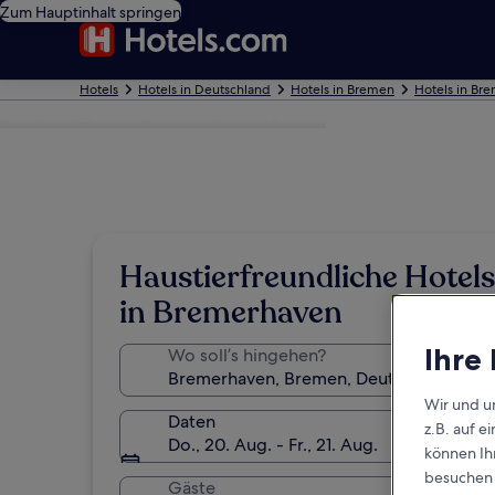
Zum Hauptinhalt springen
Hotels
Hotels in Deutschland
Hotels in Bremen
Hotels in Br
Foto von German National Tourist Board
Haustierfreundliche Hotels
in Bremerhaven
Ihre
Wo soll’s hingehen?
Wir und u
Daten
z.B. auf 
Do., 20. Aug. - Fr., 21. Aug.
können Ihr
besuchen S
Gäste