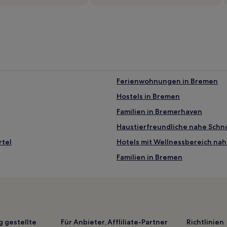
Ferienwohnungen in Bremen
Hostels in Bremen
Familien in Bremerhaven
Haustierfreundliche nahe Schno
rtel
Hotels mit Wellnessbereich na
Familien in Bremen
Hotels mit WLAN in Bremen
Rekum: Hotels
Bremerhaven Hotels
Farge: Hotels
g gestellte
Für Anbieter, Affliliate-Partner
Richtlinien