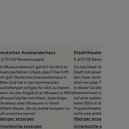
Deutsches Auswanderhaus
Stadttheater Bremerhav
.2/10 (147 Bewertungen)
8.4/10 (15 Bewertungen)
in Museumsbesuch gehört für dich zu
Du möchtest deinen Aufenthalt
inem perfekten Urlaub dazu? Das trifft
Stadt mit einem gemütlichen 
ich gut! Deutsches Auswanderhaus in
der Oper verschönern? Dann b
itte-Süd hat in den kommenden
doch ein paar Tickets für eine
usstellungen einiges für dich zu bieten.
in dieser Location: Stadttheate
enn du das Angebot an Museen in Mitte
Bremerhaven in Mitte-Süd. W
oll ausschöpfen möchtest, besichtige
auf eine weitere Vorstellung fre
limahaus oder Museums-U-Boot
einen Blick in das Programm v
ilhelm Bauer, die du beide bequem zu
Puppentheater. Der Veranstaltu
uß erreichen kannst.
nicht weit entfernt.
eniger anzeigen
Weniger anzeigen
nterkünfte anzeigen
Unterkünfte anzeigen