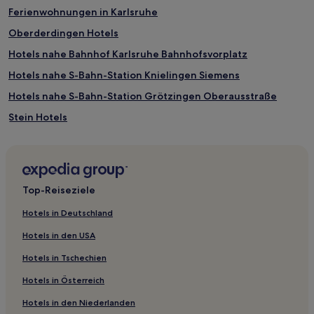
Ferienwohnungen in Karlsruhe
Oberderdingen Hotels
Hotels nahe Bahnhof Karlsruhe Bahnhofsvorplatz
Hotels nahe S-Bahn-Station Knielingen Siemens
Hotels nahe S-Bahn-Station Grötzingen Oberausstraße
Stein Hotels
Hotels nahe S-Bahn-Station Maxau
Hotels nahe Technisches Museum
Neu-Rüppurr Hotels
Top-Reiseziele
Oberreut Feldlage Hotels
Hotels in Deutschland
Hotels nahe Fahrzeugmuseum Marxzell
Hotels in den USA
Neu-Daxlanden Hotels
Hotels in Tschechien
Ölbronn Hotels
Hotels in Österreich
Hotels nahe Pforzheim Hauptbahnhof
Hotels in den Niederlanden
Hotels nahe S-Bahn-Station Söllingen Reetzstraße