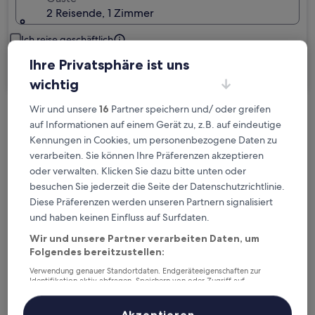
2 Reisende, 1 Zimmer
Ich reise geschäftlich
Ihre Privatsphäre ist uns
Suchen
wichtig
Wir und unsere
16
Partner speichern und/ oder greifen
Kostenlose Stornierung bei
auf Informationen auf einem Gerät zu, z.B. auf eindeutige
Planänderungen
Kennungen in Cookies, um personenbezogene Daten zu
verarbeiten. Sie können Ihre Präferenzen akzeptieren
oder verwalten. Klicken Sie dazu bitte unten oder
Verdiene Prämien für jede
besuchen Sie jederzeit die Seite der Datenschutzrichtlinie.
wahrgenommene Übernachtung
Diese Präferenzen werden unseren Partnern signalisiert
und haben keinen Einfluss auf Surfdaten.
Mehr sparen mit Preisen für Mitglieder
Wir und unsere Partner verarbeiten Daten, um
Folgendes bereitzustellen:
Verwendung genauer Standortdaten. Endgeräteeigenschaften zur
Identifikation aktiv abfragen. Speichern von oder Zugriff auf
Überprüfe die Preise für diese Daten
Informationen auf einem Endgerät. Personalisierte Werbung und
Inhalte, Messung von Werbeleistung und der Performance von Inhalten,
Zielgruppenforschung sowie Entwicklung und Verbesserung von
Akzeptieren