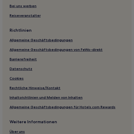
Königsbach Hotels
Bei uns werben
Landkreis Heilbronn: Hotels
Reiseveranstalter
Pforzheim Hotels
Richtlinien
Pfinzweiler Hotels
Allgemeine Geschäftsbedingungen
Landkreis Rastatt: Hotels
Allgemeine Geschäftsbedingungen von FeWo-direkt
Rüppurr-Südost Hotels
Barrierefreiheit
Karlsruhe Hotels
Hotels nahe Bahnhof Karlsruhe-Knielingen
Datenschutz
Hotels nahe Schloss Neuenbürg
Cookies
Hotels nahe Badisches Staatstheater
Rechtliche Hinweise/Kontakt
Hotels nahe Bahnhof Karlsruhe-Mühlburg
Inhaltsrichtlinien und Melden von Inhalten
Waldstadt Feldlage Hotels
Allgemeine Geschäftsbedingungen für Hotels.com Rewards
Hotels nahe S-Bahn-Station Bruchsal Am Mantel
Weitere Informationen
Regierungsbezirk Karlsruhe: Hotels
Oberreut Waldlage Hotels
Über uns