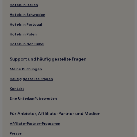
Hotels in Italien
Hotels nahe Bahnhof Söllingen Kapellenstraße‎
Graben Hotels
Hotels in Schweden
Hotels nahe Bahnhof Ispringen
Hotels in Portugal
Landkreis Karlsruhe: Hotels
Hotels in Polen
Hotels nahe S-Bahn-Station Bietigheim
Hotels in der Türkei
Neuthard Hotels
Support und häufig gestellte Fragen
Hotels nahe Bahnhof Karlsruhe-Durlach
Meine Buchungen
Gernsbach Hotels
Hotels nahe Westweg
Häufig gestellte Fragen
Alt-Mühlburg Hotels
Kontakt
Hotels nahe Turmbergterrasse
Eine Unterkunft bewerten
Hotels nahe Westweg
Für Anbieter, Affliliate-Partner und Medien
Hotels nahe Bahnhof Reichenbach
Affiliate-Partner-Programm
Hotels nahe Siebentäler Therme Bad Herrenalb
Presse
Hotels nahe Bahnhof Karlsruhe West