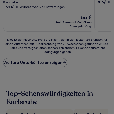
8.6
8,6/10
H
Karlsruhe
von
9.0
9,0/10
Wunderbar
(257 Bewertungen)
10,
von
Hervorrag
10,
Der
56 €
(268
Wunderbar,
Preis
inkl. Steuern & Gebühren
Bewertun
(257
beträgt
13. Aug.–14. Aug.
Bewertungen)
56 €
Dies
Dies ist der niedrigste Preis pro Nacht, der in den letzten 24 Stunden für
einen Aufenthalt mit 1 Übernachtung von 2 Erwachsenen gefunden wurde.
ist
Preise und Verfügbarkeiten können sich ändern. Es können zusätzliche
der
Bedingungen gelten.
niedrigste
Preis
Weitere Unterkünfte anzeigen
pro
Nacht,
der
in
den
letzten
24 Stunden
Top-Sehenswürdigkeiten in
für
einen
Karlsruhe
Aufenthalt
mit
1 Übernachtung