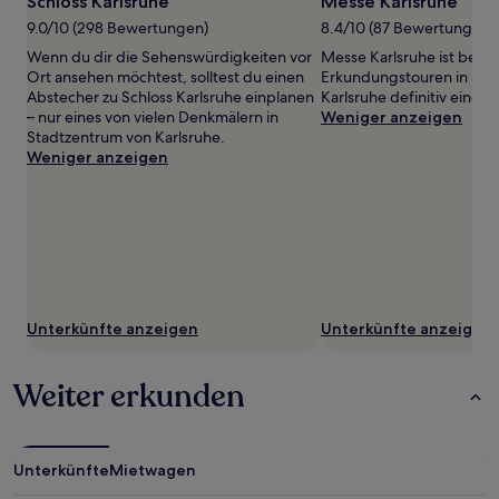
Schloss Karlsruhe
Messe Karlsruhe
von
9.0/10 (298 Bewertungen)
8.4/10 (87 Bewertungen)
2 Erwachsenen
gefunden
Wenn du dir die Sehenswürdigkeiten vor
Messe Karlsruhe ist bei d
wurde.
Ort ansehen möchtest, solltest du einen
Erkundungstouren in Sta
Preise
Abstecher zu Schloss Karlsruhe einplanen
Karlsruhe definitiv einen
und
– nur eines von vielen Denkmälern in
Weniger anzeigen
Verfügbarkeiten
Stadtzentrum von Karlsruhe.
können
Weniger anzeigen
sich
ändern.
Es
können
zusätzliche
Bedingungen
gelten.
Unterkünfte anzeigen
Unterkünfte anzeigen
Weiter erkunden
Unterkünfte
Mietwagen