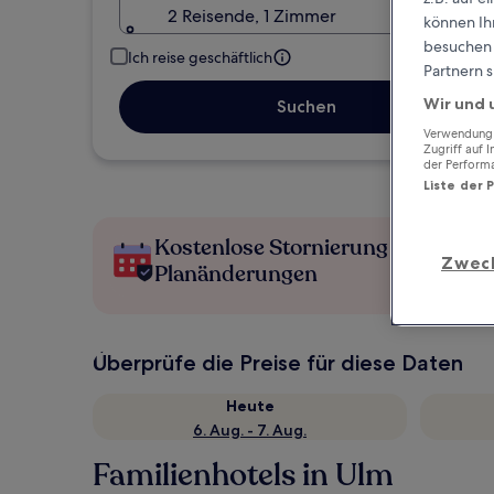
2 Reisende, 1 Zimmer
können Ihr
besuchen S
Ich reise geschäftlich
Partnern s
Wir und 
Suchen
Verwendung g
Zugriff auf 
der Perform
Liste der 
Kostenlose Stornierung bei
Zwec
Planänderungen
Überprüfe die Preise für diese Daten
Heute
6. Aug. - 7. Aug.
Familienhotels in Ulm