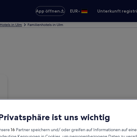
•
App öffnen
EUR
Unterkunft registr
Hotels in Ulm
Familienhotels in Ulm
 Privatsphäre ist uns wichtig
nsere
16
Partner speichern und/ oder greifen auf Informationen auf ein
eindeutige Kennungen in Cookies, um personenbezogene Daten zu verarb