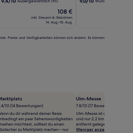
nterkunft
Unterkunft
9.4
9.0
9,4/10
9,0/10
Außergewöhnlich
Wunderbar
(85)
(227)
lm,
am
Ulm,
am
von
von
Der
108 €
10,
10,
y
ee
by
see
Preis
Außergewöhnlich,
Wunderbar,
yatt
Hyatt
inkl. Steuern & Gebühren
inkl. Steuern
beträgt
(85)
(227)
14. Aug.–15. Aug.
7. 
108 €
urde. Preise und Verfügbarkeiten können sich ändern. Es können
Marktplatz
Ulm-Messe
.4/10 (14 Bewertungen)
7.8/10 (17 Bewertungen)
enn du dir während deiner Reise
Ulm-Messe ist definitiv einen 
nbedingt ein paar Sehenswürdigkeiten
und nur 2,2 km vom Zentrum 
nsehen möchtest, solltest du einen
entfernt gelegen.
bstecher zu Marktplatz machen – nur
Weniger anzeigen