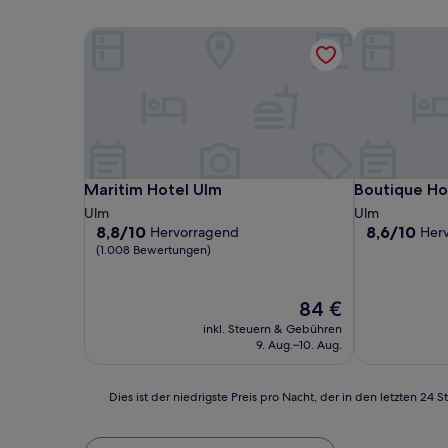
Maritim Hotel Ulm
Boutique Ho
Maritim Hotel Ulm
Boutique Ho
Maritim Hotel Ulm
Boutique Ho
Ulm
Ulm
8.8
8.6
8,8/10
8,6/10
Hervorragend
Her
von
von
(1.008 Bewertungen)
10,
10,
Hervorragend,
Hervorragen
(1.008
(279
Der
84 €
Bewertungen)
Bewertunge
Preis
inkl. Steuern & Gebühren
beträgt
9. Aug.–10. Aug.
84 €
Dies
Dies ist der niedrigste Preis pro Nacht, der in den letzten 
ist
der