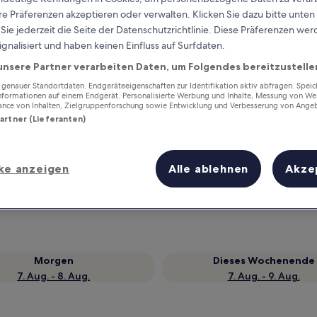
e Präferenzen akzeptieren oder verwalten. Klicken Sie dazu bitte unten
ie jederzeit die Seite der Datenschutzrichtlinie. Diese Präferenzen we
ignalisiert und haben keinen Einfluss auf Surfdaten.
unsere Partner verarbeiten Daten, um Folgendes bereitzustelle
enauer Standortdaten. Endgeräteeigenschaften zur Identifikation aktiv abfragen. Spei
Informationen auf einem Endgerät. Personalisierte Werbung und Inhalte, Messung von We
ance von Inhalten, Zielgruppenforschung sowie Entwicklung und Verbesserung von Ange
Partner (Lieferanten)
Verdiene Prämien für jede
ke anzeigen
Alle ablehnen
Akze
wahrgenommene Übernachtung
Morgen
Dieses Wochenende
7. Aug. - 8. Aug.
7. Aug. - 9. Aug.