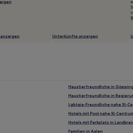
eigen
e
S
v
W
 anzeigen
Unterkünfte anzeigen
U
Haustierfreundliche in Göppin
Haustierfreundliche in Regieru
Lgbtqia-Freundliche nahe SI-Ce
Hotels mit Pool nahe SI-Centru
Hotels mit Parkplatz in Landkrei
Familien in Aalen