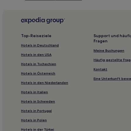
Haustierfreundliche in Tübingen
Hotels mit Parkplatz in Fellbach
Haustierfreundliche in Baden-Württemberg
Hotels mit Wellnessbereich in Baden-Württemberg
Top-Reiseziele
Support und häufi
Fragen
Haustierfreundliche in Ulm
Hotels in Deutschland
Haustierfreundliche nahe Königstraße
Meine Buchungen
Hotels in den USA
Haustierfreundliche nahe Hammetweil
Häufig gestellte Fra
Hotels in Tschechien
Lgbtqia-Freundliche in Stuttgart
Kontakt
Hotels in Österreich
Haustierfreundliche in Regierungsbezirk Tübingen
Eine Unterkunft bew
Hotels in den Niederlanden
Ulm Hotels
Hotels in Italien
Bad Buchau Hotels
Hotels in Schweden
Hotels nahe Burg Hohenneuffen
Hotels in Portugal
Landkreis Heidenheim: Hotels
Hotels in Polen
Gemarkung Heudorf Hotels
Nellingen Hotels
Hotels in der Türkei