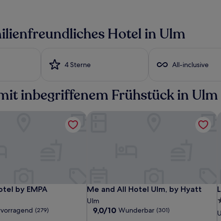
ilienfreundliches Hotel in Ulm
4 Sterne
All-inclusive
mit inbegriffenem Frühstück in Ulm
otel by EMPA
Me and All Hotel Ulm, by Hyatt
L
Maritim
Boutique
Me
M
B
otel by EMPA
Me and All Hotel Ulm, by Hyatt
L
otel by EMPA
Me and All Hotel Ulm, by Hyatt
Hotel
Hotel
and
H
H
a
h
4
Ulm
Ulm
by
All
b
A
9.0
9,0/10
rvorragend
Wunderbar
(279)
(301)
S
von
EMPA
Hotel
H
r