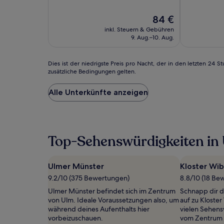
können
10,
10,
zusätzliche
Hervorragend,
Hervorrage
Der
84 €
Bedingungen
(1008)
(279)
Preis
gelten.
inkl. Steuern & Gebühren
beträgt
9. Aug.–10. Aug.
84 €
Dies
Dies ist der niedrigste Preis pro Nacht, der in den letzten 2
zusätzliche Bedingungen gelten.
ist
der
niedrigste
Alle Unterkünfte anzeigen
Preis
pro
Nacht,
der
in
Top-Sehenswürdigkeiten in
den
letzten
24 Stunden
Ulmer Münster
Kloster Wib
für
9.2/10 (375 Bewertungen)
8.8/10 (18 Be
einen
Aufenthalt
Ulmer Münster befindet sich im Zentrum
Schnapp dir 
mit
von Ulm. Ideale Voraussetzungen also, um
auf zu Kloster
1 Übernachtung
während deines Aufenthalts hier
vielen Sehens
von
vorbeizuschauen.
vom Zentrum v