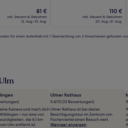
U
10,
Ulm,
U
nd,
Wunderbar,
Der
Der
81 €
110 €
by
b
s
(301)
Preis
Preis
Hyatt
H
inkl. Steuern & Gebühren
inkl. Steuern & Gebühren
beträgt
beträgt
12. Aug.–13. Aug.
20. Aug.–21. Aug.
81 €
110 €
4 Stunden für einen Aufenthalt mit 1 Übernachtung von 2 Erwachsenen gefunden w
 Ulm
lingen
Ulmer Rathaus
wertungen)
9.4/10 (13 Bewertungen)
9
deine Kamera und mach dich
Ulmer Rathaus ist bei deiner
W
 Wiblingen – nur eine von
Besichtigungstour im Zentrum von
u
würdigkeiten, die 4,1 km
Fischerviertel einen Besuch wert.
a
on Ulm entfernt ist.
Weniger anzeigen
A