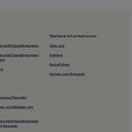
en-Württemberg
stück in Baden-Württemberg
gen
Weitere Informationen
Geschäftsbedingungen
Über uns
rn
Geschäftsbedingungen
Karriere
t
ekt
Reiseführer
it
Hotels.com Rewards
inweise/Kontakt
inien und Melden von
Geschäftsbedingungen
n
om Rewards