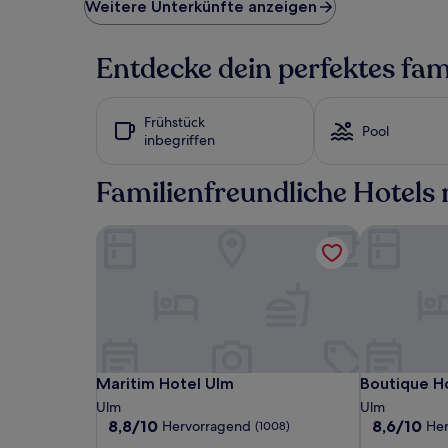
niedrigste
Weitere Unterkünfte anzeigen
Preis
pro
Nacht,
Entdecke dein perfektes fam
der
in
den
Frühstück
letzten
Pool
inbegriffen
24 Stunden
für
einen
Familienfreundliche Hotels 
Aufenthalt
mit
Maritim Hotel Ulm
Boutique H
1 Übernachtung
von
2 Erwachsenen
gefunden
wurde.
Preise
und
Verfügbarkeiten
können
Maritim
Maritim
Boutique
Maritim Hotel Ulm
Boutique H
Maritim Hotel Ulm
Boutique H
sich
Hotel
Hotel
Hotel
Ulm
Ulm
ändern.
Ulm
Ulm
by
8.8
8.6
8,8/10
8,6/10
Hervorragend
He
(1008)
Es
von
von
EMPA