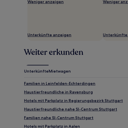
2 Erwachsenen
Weniger anzeigen
Weniger anz
gefunden
wurde.
Preise
und
Verfügbarkeiten
können
Unterkünfte anzeigen
Unterkünfte
sich
ändern.
Es
Weiter erkunden
können
zusätzliche
Bedingungen
gelten.
Unterkünfte
Mietwagen
Familien in Leinfelden-Echterdingen
Haustierfreundliche in Ravensburg
Hotels mit Parkplatz in Regierungsbezirk Stuttgart
Haustierfreundliche nahe SI-Centrum Stuttgart
Familien nahe SI-Centrum Stuttgart
Hotels mit Parkplatz in Aalen