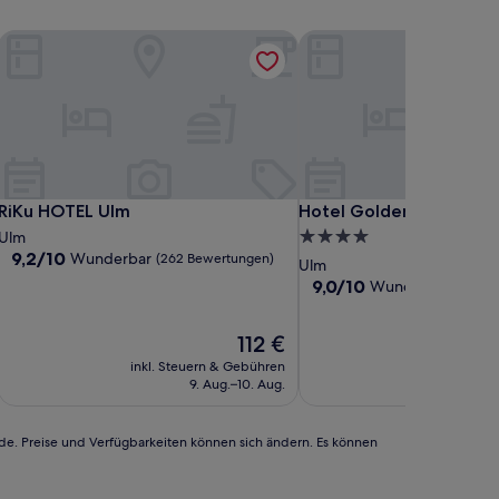
RiKu HOTEL Ulm
Hotel Goldenes Rad
RiKu HOTEL Ulm
Hotel Goldenes Rad
RiKu HOTEL Ulm
Hotel Goldenes Rad
4.0-
Ulm
9.2
9,2/10
Wunderbar
(262 Bewertungen)
Sterne-
Ulm
von
Unterkunft
9.0
9,0/10
Wunderbar
(227 B
10,
von
Wunderbar,
10,
(262
Der
112 €
Wunderbar,
Bewertungen)
Preis
(227
inkl. Steuern & Gebühren
inkl. Steu
beträgt
Bewertungen)
9. Aug.–10. Aug.
112 €
rde. Preise und Verfügbarkeiten können sich ändern. Es können