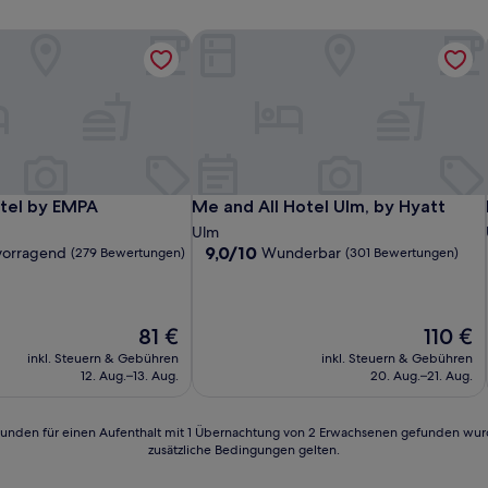
tel by EMPA
Me and All Hotel Ulm, by Hyatt
tel by EMPA
Me and All Hotel Ulm, by Hyatt
tel by EMPA
Me and All Hotel Ulm, by Hyatt
Ulm
9.0
9,0/10
vorragend
Wunderbar
(279 Bewertungen)
(301 Bewertungen)
von
10,
d,
Wunderbar,
(301
Der
Der
81 €
110 €
n)
Bewertungen)
Preis
Preis
inkl. Steuern & Gebühren
inkl. Steuern & Gebühren
beträgt
beträgt
12. Aug.–13. Aug.
20. Aug.–21. Aug.
81 €
110 €
24 Stunden für einen Aufenthalt mit 1 Übernachtung von 2 Erwachsenen gefunden wu
zusätzliche Bedingungen gelten.