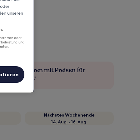
 oder
rden unseren
n:
chern von oder
rbeleistung und
boten.
Mehr sparen mit Preisen für
ptieren
Mitglieder
Nächstes Wochenende
14. Aug. - 16. Aug.