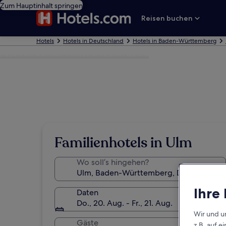
Zum Hauptinhalt springen
Reisen buchen
Hotels
Hotels in Deutschland
Hotels in Baden-Württemberg
Foto von German National Tourist Board
Familienhotels in Ulm
Wo soll’s hingehen?
Ihre
Daten
Do., 20. Aug. - Fr., 21. Aug.
Wir und u
Gäste
z.B. auf 