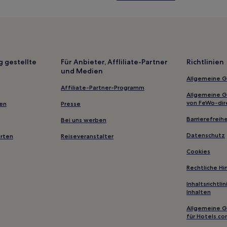
Familien in Tübingen
Hotels mit Küchenzeile in Bad
Hotels mit inbegriffenem Früh
Haustierfreundliche in Reutlin
g gestellte
Für Anbieter, Affliliate-Partner
Richtlinien
und Medien
Business nahe Königstraße
Allgemeine 
Haustierfreundliche in Ostfilde
Affiliate-Partner-Programm
Allgemeine 
Haustierfreundliche in Stuttgar
von FeWo-dir
gen
Presse
Familien in Stuttgart
Barrierefreihe
Bei uns werben
Business in Ellwangen
Datenschutz
erten
Reiseveranstalter
Göppingen Hotels
Cookies
Hotels nahe Greuth-Hang
Rechtliche H
Stuttgart Hotels
Inhaltsrichtl
Inhalten
Hotels nahe Bahnhof Ehingen
Allgemeine 
Hotels nahe Bahnhof Riedlinge
für Hotels.c
Dettingen unter Teck Hotels