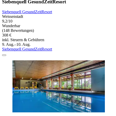
Siebenquell GesundZeitResort
Siebenquell GesundZeitResort
Weissenstadt
9,2/10
Wunderbar
(148 Bewertungen)
308 €
inkl. Steuern & Gebühren
9. Aug.–10. Aug.
Siebenquell GesundZeitResort