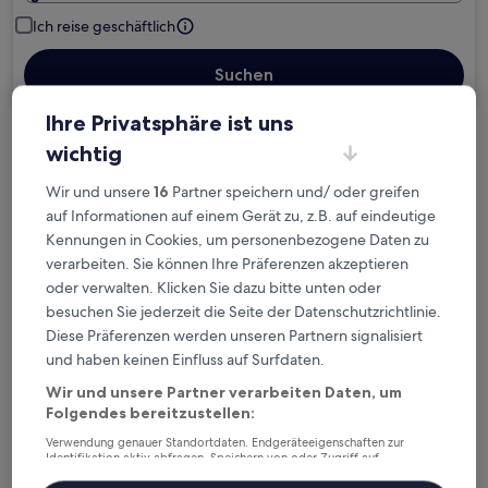
Ich reise geschäftlich
Suchen
Ihre Privatsphäre ist uns
wichtig
Kostenlose Stornierung bei
Planänderungen
Wir und unsere
16
Partner speichern und/ oder greifen
auf Informationen auf einem Gerät zu, z.B. auf eindeutige
Verdiene Prämien für jede
Kennungen in Cookies, um personenbezogene Daten zu
wahrgenommene Übernachtung
verarbeiten. Sie können Ihre Präferenzen akzeptieren
oder verwalten. Klicken Sie dazu bitte unten oder
besuchen Sie jederzeit die Seite der Datenschutzrichtlinie.
Mehr sparen mit Preisen für Mitglieder
Diese Präferenzen werden unseren Partnern signalisiert
und haben keinen Einfluss auf Surfdaten.
Wir und unsere Partner verarbeiten Daten, um
Überprüfe die Preise für diese Daten
Folgendes bereitzustellen:
Verwendung genauer Standortdaten. Endgeräteeigenschaften zur
Heute
Morgen
Identifikation aktiv abfragen. Speichern von oder Zugriff auf
Informationen auf einem Endgerät. Personalisierte Werbung und
6. Aug. - 7. Aug.
7. Aug. - 8. Aug.