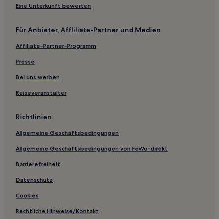
Eine Unterkunft bewerten
Hotels nahe Bahnhof Iphofen
Hotels nahe Neues Rathaus
Für Anbieter, Affliliate-Partner und Medien
Großharbach Hotels
Affiliate-Partner-Programm
Bad Kissingen Hotels
Presse
Landkreis Main-Spessart: Hotels
Bei uns werben
Hotels nahe Touristeninformation Arkadenbau
Reiseveranstalter
Hausen Hotels
Unterfranken: Hotels
Richtlinien
Stollbergerforst Hotels
Allgemeine Geschäftsbedingungen
Hotels nahe Schützenhaus und Feuerwehrhaus
Allgemeine Geschäftsbedingungen von FeWo-direkt
Oberaltenbuch Hotels
Barrierefreiheit
Hotels nahe St. Augustinus
Datenschutz
Hotels nahe Eremitenmühle
Cookies
Rohrbach Hotels
Rechtliche Hinweise/Kontakt
Hotels nahe Juliusspital