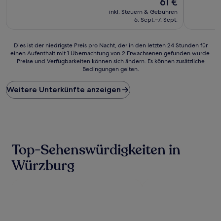
61 €
10,
gut,
Preis
Wunderba
inkl. Steuern & Gebühren
(1.007
beträgt
(829
6. Sept.–7. Sept.
Bewertungen)
61 €
Bewertun
Dies
Dies ist der niedrigste Preis pro Nacht, der in den letzten 24 Stunden für
einen Aufenthalt mit 1 Übernachtung von 2 Erwachsenen gefunden wurde.
ist
Preise und Verfügbarkeiten können sich ändern. Es können zusätzliche
der
Bedingungen gelten.
niedrigste
Preis
Weitere Unterkünfte anzeigen
pro
Nacht,
der
in
den
letzten
24 Stunden
Top-Sehenswürdigkeiten in
für
einen
Würzburg
Aufenthalt
mit
1 Übernachtung
von
2 Erwachsenen
gefunden