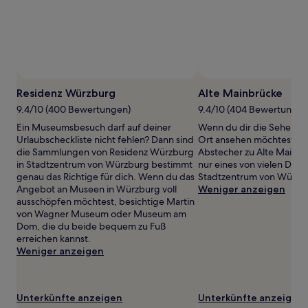
wurde.
Preise
und
Verfügbarkeiten
können
sich
ändern.
Es
Residenz Würzburg
Alte Mainbrücke
können
9.4/10 (400 Bewertungen)
9.4/10 (404 Bewertungen
zusätzliche
Bedingungen
Ein Museumsbesuch darf auf deiner
Wenn du dir die Sehensw
gelten.
Urlaubscheckliste nicht fehlen? Dann sind
Ort ansehen möchtest, sol
die Sammlungen von Residenz Würzburg
Abstecher zu Alte Mainbr
in Stadtzentrum von Würzburg bestimmt
nur eines von vielen Denk
genau das Richtige für dich. Wenn du das
Stadtzentrum von Würzb
Angebot an Museen in Würzburg voll
Weniger anzeigen
ausschöpfen möchtest, besichtige Martin
von Wagner Museum oder Museum am
Dom, die du beide bequem zu Fuß
erreichen kannst.
Weniger anzeigen
Unterkünfte anzeigen
Unterkünfte anzeigen