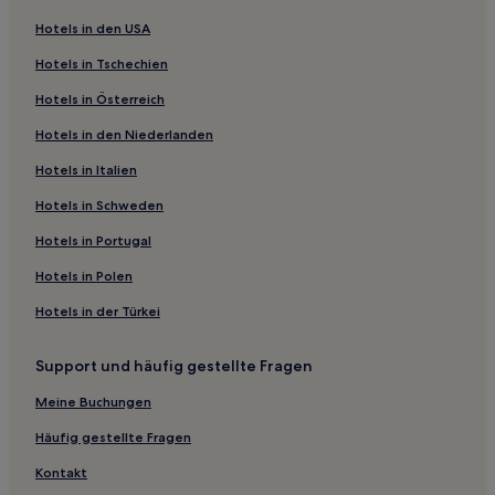
Landkreis Neustadt an der Aisch-Bad Windsheim: Hotels
Hotels in den USA
Hotels nahe Kirche St. Laurentius
Hotels in Tschechien
Landkreis Miltenberg: Hotels
Hotels in Österreich
Hotels nahe Das Wildbad
Hotels in den Niederlanden
Hotels nahe Straßenbahnhaltestelle Würzburg Ost
Hauptbahnhof
Hotels in Italien
Forst Lohrerstraße Hotels
Hotels in Schweden
Langenprozeltener Forst Hotels
Hotels in Portugal
Hotels nahe Bahnhof Bad Windsheim
Hotels in Polen
Heigenbrücken Hotels
Hotels in der Türkei
Lohr am Main Hotels
Hotels nahe Straßenbahnhaltestelle Würzburg West
Support und häufig gestellte Fragen
Hauptbahnhof
Meine Buchungen
Landkreis Schweinfurt: Hotels
Häufig gestellte Fragen
Bergrothenfels Hotels
Kontakt
Hoher Berg Hotels