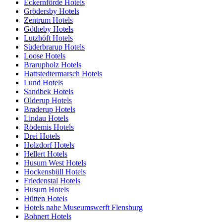
Eckernförde Hotels
Grödersby Hotels
Zentrum Hotels
Götheby Hotels
Lutzhöft Hotels
Süderbrarup Hotels
Loose Hotels
Brarupholz Hotels
Hattstedtermarsch Hotels
Lund Hotels
Sandbek Hotels
Olderup Hotels
Braderup Hotels
Lindau Hotels
Rödemis Hotels
Drei Hotels
Holzdorf Hotels
Hellert Hotels
Husum West Hotels
Hockensbüll Hotels
Friedenstal Hotels
Husum Hotels
Hütten Hotels
Hotels nahe Museumswerft Flensburg
Bohnert Hotels