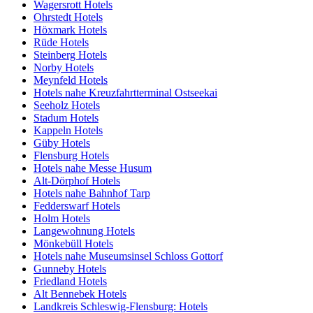
Wagersrott Hotels
Ohrstedt Hotels
Höxmark Hotels
Rüde Hotels
Steinberg Hotels
Norby Hotels
Meynfeld Hotels
Hotels nahe Kreuzfahrtterminal Ostseekai
Seeholz Hotels
Stadum Hotels
Kappeln Hotels
Güby Hotels
Flensburg Hotels
Hotels nahe Messe Husum
Alt-Dörphof Hotels
Hotels nahe Bahnhof Tarp
Fedderswarf Hotels
Holm Hotels
Langewohnung Hotels
Mönkebüll Hotels
Hotels nahe Museumsinsel Schloss Gottorf
Gunneby Hotels
Friedland Hotels
Alt Bennebek Hotels
Landkreis Schleswig-Flensburg: Hotels