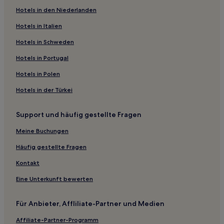
Kamen Hotels
Hotels in den Niederlanden
Hotels nahe Teichsmühle Soest
Hotels in Italien
Tecklenburg Hotels
Hotels in Schweden
Lippstadt Hotels
Hotels in Portugal
Erwitte Hotels
Hotels in Polen
Hotels nahe Wildfreigehege Nöttler Berg
Hotels in der Türkei
Landkreis Soest: Hotels
Hotels nahe Bahnhof Warendorf-Einen-Müssingen
Support und häufig gestellte Fragen
Landkreis Gütersloh: Hotels
Meine Buchungen
Versmold Hotels
Häufig gestellte Fragen
Hotels nahe Bahnhof Hamm-Heessen
Kontakt
Ladbergen Hotels
Eine Unterkunft bewerten
Landkreis Herford: Hotels
Methler Hotels
Für Anbieter, Affliliate-Partner und Medien
Schloss Holte-Stukenbrock Hotels
Affiliate-Partner-Programm