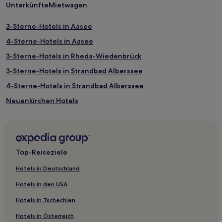
Unterkünfte
Mietwagen
von
2 Erwachsenen
gefunden
3-Sterne-Hotels in Aasee
wurde.
4-Sterne-Hotels in Aasee
Preise
und
3-Sterne-Hotels in Rheda-Wiedenbrück
Verfügbarkeiten
können
3-Sterne-Hotels in Strandbad Alberssee
sich
4-Sterne-Hotels in Strandbad Alberssee
ändern.
Es
Neuenkirchen Hotels
können
zusätzliche
Altenberge Hotels
Bedingungen
Hotels nahe Straßenbahnhaltestelle Vellinghausen Ramesohl
gelten.
- Welver
Top-Reiseziele
Hotels nahe Bahnhof Halle
Nottuln Hotels
Hotels in Deutschland
Hotels nahe Klimapark Rietberg
Hotels in den USA
Hotels nahe Kurpark
Hotels in Tschechien
Hotels nahe Rathaus
Hotels in Österreich