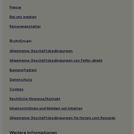
Hagen Hotels
Presse
Kaunitz Hotels
Bei uns werben
Hotels nahe Bahnhof Münster Mecklenbeck
Reiseveranstalter
Gremmendorf: Hotels
Oldinghausen Hotels
Richtlinien
Landkreis Steinfurt: Hotels
Allgemeine Geschäftsbedingungen
Schwenningdorf Hotels
Allgemeine Geschäftsbedingungen von FeWo-direkt
Münster Hotels
Barrierefreiheit
Hotels nahe Strandbad
Datenschutz
Oelde Hotels
Cookies
Hotels nahe Bahnhof Sennestadt
Rechtliche Hinweise/Kontakt
Kanalinsel Münster Hotels
Inhaltsrichtlinien und Melden von Inhalten
Hotels nahe Bahnhof Hövelriege
Allgemeine Geschäftsbedingungen für Hotels.com Rewards
Hotels nahe Teutoburger Wald
Hotels nahe Bahnhof Vohren
Weitere Informationen