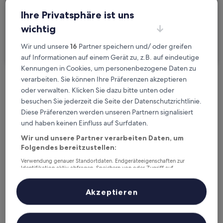
2 Reisende, 1 Zimmer
Ihre Privatsphäre ist uns
wichtig
Ich reise geschäftlich
Wir und unsere
16
Partner speichern und/ oder greifen
Suchen
auf Informationen auf einem Gerät zu, z.B. auf eindeutige
Kennungen in Cookies, um personenbezogene Daten zu
verarbeiten. Sie können Ihre Präferenzen akzeptieren
Kostenlose Stornierung bei
oder verwalten. Klicken Sie dazu bitte unten oder
Planänderungen
besuchen Sie jederzeit die Seite der Datenschutzrichtlinie.
Diese Präferenzen werden unseren Partnern signalisiert
Verdiene Prämien für jede
und haben keinen Einfluss auf Surfdaten.
wahrgenommene Übernachtung
Wir und unsere Partner verarbeiten Daten, um
Folgendes bereitzustellen:
Verwendung genauer Standortdaten. Endgeräteeigenschaften zur
Mehr sparen mit Preisen für Mitglieder
Identifikation aktiv abfragen. Speichern von oder Zugriff auf
Informationen auf einem Endgerät. Personalisierte Werbung und
Inhalte, Messung von Werbeleistung und der Performance von Inhalten,
Zielgruppenforschung sowie Entwicklung und Verbesserung von
Akzeptieren
Angeboten.
Überprüfe die Preise für diese Daten
Liste der Partner (Lieferanten)