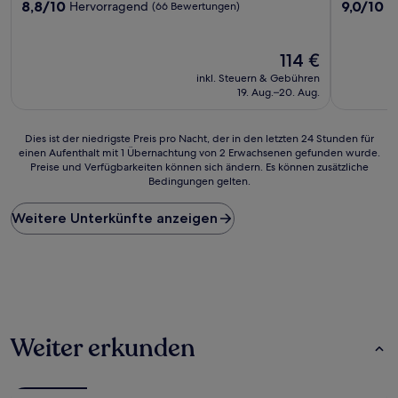
8.8
9.0
8,8/10
9,0/10
Hervorragend
W
(66 Bewertungen)
von
von
10,
10,
Hervorragend,
Wunderba
Der
114 €
(66
(81
Preis
inkl. Steuern & Gebühren
Bewertungen)
Bewertun
beträgt
19. Aug.–20. Aug.
114 €
Dies
Dies ist der niedrigste Preis pro Nacht, der in den letzten 24 Stunden für
einen Aufenthalt mit 1 Übernachtung von 2 Erwachsenen gefunden wurde.
ist
Preise und Verfügbarkeiten können sich ändern. Es können zusätzliche
der
Bedingungen gelten.
niedrigste
Preis
Weitere Unterkünfte anzeigen
pro
Nacht,
der
in
den
letzten
24 Stunden
für
Weiter erkunden
einen
Aufenthalt
mit
1 Übernachtung