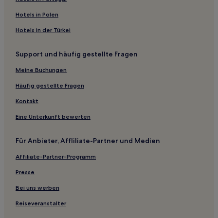
Hotels nahe Bahnhof Riedenburg
Hotels in Polen
Hotels nahe Petersbodenbahn
Hotels in der Türkei
Hotels nahe Jaegeralp Ski Lift
Support und häufig gestellte Fragen
Hotels nahe Bahnhof Altenstadt
Meine Buchungen
Hotels nahe Brauerei Frastanz
Hotels nahe Rotschrofenbahn
Häufig gestellte Fragen
Bartholomäberg Hotels
Kontakt
Bezau Hotels
Eine Unterkunft bewerten
Schwarzenberg Hotels
Für Anbieter, Affliliate-Partner und Medien
Thüringen Hotels
Affiliate-Partner-Programm
Innerlaterns Hotels
Presse
Hotels nahe Golfclub Montafon
Lech am Arlberg Hotels
Bei uns werben
Bezirk Dornbirn: Hotels
Reiseveranstalter
Tschagguns Hotels