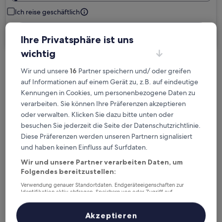
Ich reise geschäftlich
Suchen
Ihre Privatsphäre ist uns
wichtig
Kostenlose Stornierung bei
Wir und unsere
16
Partner speichern und/ oder greifen
auf Informationen auf einem Gerät zu, z.B. auf eindeutige
Planänderungen
Kennungen in Cookies, um personenbezogene Daten zu
verarbeiten. Sie können Ihre Präferenzen akzeptieren
Verdiene Prämien für jede
oder verwalten. Klicken Sie dazu bitte unten oder
wahrgenommene Übernachtung
besuchen Sie jederzeit die Seite der Datenschutzrichtlinie.
Diese Präferenzen werden unseren Partnern signalisiert
Mehr sparen mit Preisen für Mitglieder
und haben keinen Einfluss auf Surfdaten.
Wir und unsere Partner verarbeiten Daten, um
Folgendes bereitzustellen:
Verwendung genauer Standortdaten. Endgeräteeigenschaften zur
Überprüfe die Preise für diese Daten
Identifikation aktiv abfragen. Speichern von oder Zugriff auf
Informationen auf einem Endgerät. Personalisierte Werbung und
Inhalte, Messung von Werbeleistung und der Performance von Inhalten,
Heute
Morgen
Zielgruppenforschung sowie Entwicklung und Verbesserung von
Akzeptieren
6. Aug. - 7. Aug.
7. Aug. - 8. Aug.
Angeboten.