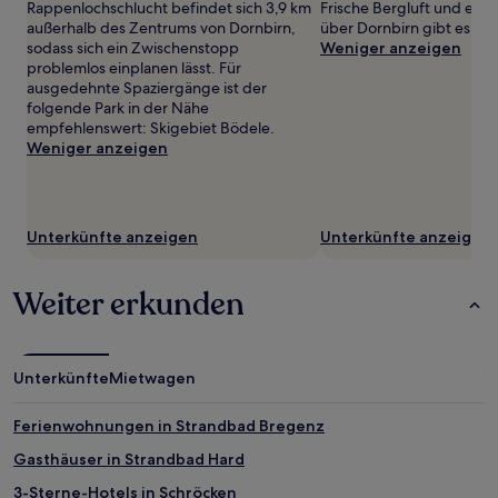
gefunden
Rappenlochschlucht befindet sich 3,9 km
Frische Bergluft und ein
wurde.
außerhalb des Zentrums von Dornbirn,
über Dornbirn gibt es in 
Preise
sodass sich ein Zwischenstopp
Weniger anzeigen
und
problemlos einplanen lässt. Für
Verfügbarkeiten
ausgedehnte Spaziergänge ist der
können
folgende Park in der Nähe
sich
empfehlenswert: Skigebiet Bödele.
ändern.
Weniger anzeigen
Es
können
zusätzliche
Bedingungen
Unterkünfte anzeigen
Unterkünfte anzeigen
gelten.
Weiter erkunden
Unterkünfte
Mietwagen
Ferienwohnungen in Strandbad Bregenz
Gasthäuser in Strandbad Hard
3-Sterne-Hotels in Schröcken