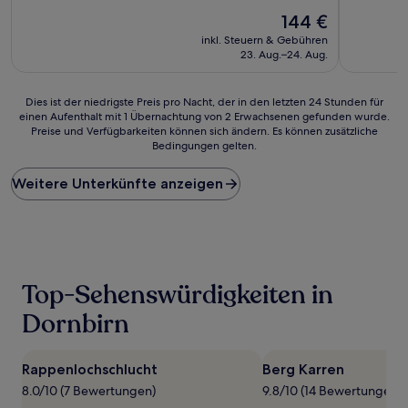
10,
von
Der
Hervorrag
144 €
10,
Preis
(174
Wunderbar,
inkl. Steuern & Gebühren
beträgt
Bewertun
(1.007
23. Aug.–24. Aug.
144 €
Bewertungen)
Dies
Dies ist der niedrigste Preis pro Nacht, der in den letzten 24 Stunden für
einen Aufenthalt mit 1 Übernachtung von 2 Erwachsenen gefunden wurde.
ist
Preise und Verfügbarkeiten können sich ändern. Es können zusätzliche
der
Bedingungen gelten.
niedrigste
Preis
Weitere Unterkünfte anzeigen
pro
Nacht,
der
in
den
letzten
24 Stunden
Top-Sehenswürdigkeiten in
für
einen
Dornbirn
Aufenthalt
mit
1 Übernachtung
Rappenlochschlucht
Berg Karren
von
8.0/10 (7 Bewertungen)
9.8/10 (14 Bewertungen)
2 Erwachsenen