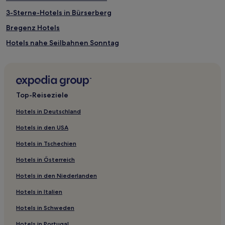
3-Sterne-Hotels in Bürserberg
Bregenz Hotels
Hotels nahe Seilbahnen Sonntag
Hotels nahe Seebühne Bregenz
Hotels nahe Zimba
Lorüns Hotels
Top-Reiseziele
Brand Hotels
Hotels in Deutschland
Langen Hotels
Hotels in den USA
Dalaas Hotels
Hotels in Tschechien
Feldkirch: Hotels
Hotels in Österreich
Hotels nahe Tourismusbüro Klösterle
Hotels in den Niederlanden
Vorarlberg: Hotels
Hotels in Italien
Hotels nahe Waldschwimmbad Lech
Mittelberg Hotels
Hotels in Schweden
Bregenz: Hotels
Hotels in Portugal