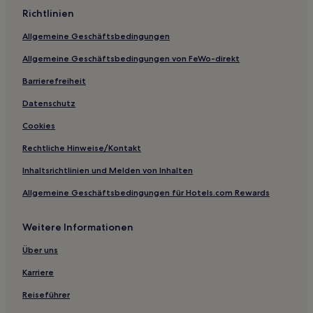
Richtlinien
Hotels nahe Alamannen Museumsdorf
Allgemeine Geschäftsbedingungen
Damüls Hotels
Allgemeine Geschäftsbedingungen von FeWo-direkt
Hotels nahe Spielplatz Damüls
Barrierefreiheit
Schoppernau Hotels
Hotels nahe Pfänderbahn Bergstation
Datenschutz
Hotels nahe Marktgasse
Cookies
Diezlings Hotels
Rechtliche Hinweise/Kontakt
Bludenz: Hotels
Inhaltsrichtlinien und Melden von Inhalten
Buch Hotels
Allgemeine Geschäftsbedingungen für Hotels.com Rewards
Hotels nahe Mittelbergbahn
Weitere Informationen
Hotels nahe Kanzelwandbahn
Hotels nahe Bahnhof Tisis
Über uns
Hotels mit Parkplatz in Hirschegg
Karriere
Business in Bludenz
Reiseführer