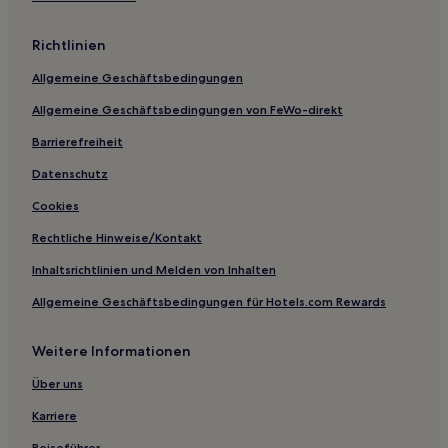
Hotels nahe Strand von Steinberghaff
Richtlinien
Schleswig Hotels
Allgemeine Geschäftsbedingungen
Osterrade Hotels
Allgemeine Geschäftsbedingungen von FeWo-direkt
Hotels nahe Hundestrand Falckenstein
Barrierefreiheit
Lottorf Hotels
Stoltebüll Hotels
Datenschutz
Kiel Hotels
Cookies
Hotels nahe Christian-Albrechts-Universität zu Kiel
Rechtliche Hinweise/Kontakt
Eckernförde Hotels
Inhaltsrichtlinien und Melden von Inhalten
Hotels nahe Opernhaus Kiel
Allgemeine Geschäftsbedingungen für Hotels.com Rewards
Grödersby Hotels
Weitere Informationen
Götheby Hotels
Lutzhöft Hotels
Über uns
Süderbrarup Hotels
Karriere
Loose Hotels
Reiseführer