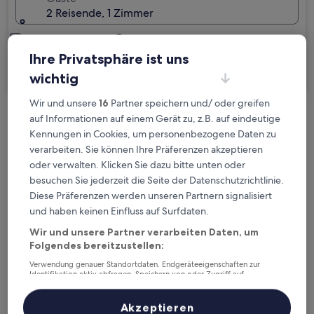
2 Reisende, 1 Zimmer
Ich reise geschäftlich
Ihre Privatsphäre ist uns
Suchen
wichtig
Wir und unsere
16
Partner speichern und/ oder greifen
auf Informationen auf einem Gerät zu, z.B. auf eindeutige
Kostenlose Stornierung bei
Kennungen in Cookies, um personenbezogene Daten zu
Planänderungen
verarbeiten. Sie können Ihre Präferenzen akzeptieren
oder verwalten. Klicken Sie dazu bitte unten oder
Verdiene Prämien für jede
besuchen Sie jederzeit die Seite der Datenschutzrichtlinie.
wahrgenommene Übernachtung
Diese Präferenzen werden unseren Partnern signalisiert
und haben keinen Einfluss auf Surfdaten.
Mehr sparen mit Preisen für Mitglieder
Wir und unsere Partner verarbeiten Daten, um
Folgendes bereitzustellen:
Verwendung genauer Standortdaten. Endgeräteeigenschaften zur
Identifikation aktiv abfragen. Speichern von oder Zugriff auf
Informationen auf einem Endgerät. Personalisierte Werbung und
Überprüfe die Preise für diese Daten
Inhalte, Messung von Werbeleistung und der Performance von Inhalten,
Zielgruppenforschung sowie Entwicklung und Verbesserung von
Akzeptieren
Angeboten.