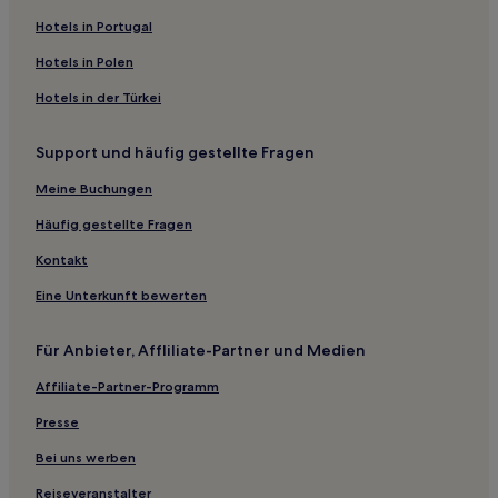
Hotels mit Wellnessbereich in Schleswig-Holstein
Hotels in Portugal
Hotels mit Fitnessbereich in Schleswig-Holstein
Hotels in Polen
Familien in Schleswig-Holstein
Hotels in der Türkei
Hotels mit Pool in Schleswig-Holstein
Support und häufig gestellte Fragen
Haustierfreundliche in Schleswig-Holstein
Meine Buchungen
Hotels mit Parkplatz in Schleswig-Holstein
Hotels mit Küchenzeile in Schleswig-Holstein
Häufig gestellte Fragen
Business in Schleswig-Holstein
Kontakt
Familien in Mitte
Eine Unterkunft bewerten
Hotels mit Fitnessbereich in Mitte
Für Anbieter, Affliliate-Partner und Medien
Hotels mit Parkplatz in Geltinger Bucht
Affiliate-Partner-Programm
Haustierfreundliche in Oberselk
Presse
Hotels mit Parkplatz in Ravensberg - Brunswik - Düsternbrook
Hotels mit Parkplatz in Holm
Bei uns werben
Familien in Holm
Reiseveranstalter