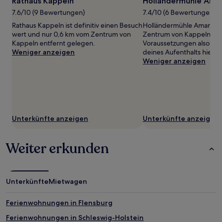
Rathaus Kappeln
Holländermühle Ama
von
7.6/10 (9 Bewertungen)
7.4/10 (6 Bewertungen)
2 Erwachsenen
gefunden
Rathaus Kappeln ist definitiv einen Besuch
Holländermühle Amanda b
wurde.
wert und nur 0,6 km vom Zentrum von
Zentrum von Kappeln. Id
Preise
Kappeln entfernt gelegen.
Voraussetzungen also, u
und
Weniger anzeigen
deines Aufenthalts hier 
Verfügbarkeiten
Weniger anzeigen
können
sich
ändern.
Es
können
zusätzliche
Unterkünfte anzeigen
Unterkünfte anzeigen
Bedingungen
gelten.
Weiter erkunden
Unterkünfte
Mietwagen
Ferienwohnungen in Flensburg
Ferienwohnungen in Schleswig-Holstein