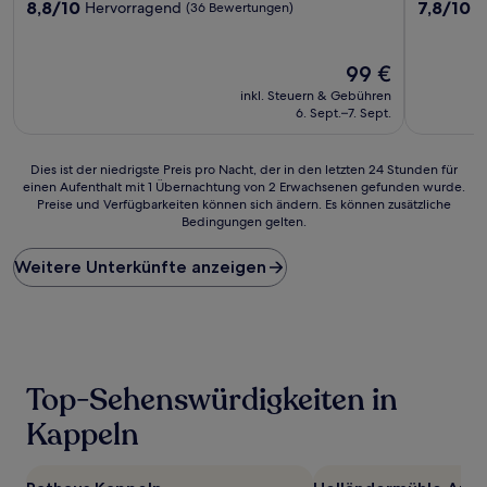
8.8
7.8
8,8/10
7,8/10
Hervorragend
G
(36 Bewertungen)
von
von
10,
10,
Hervorragend,
Gut,
Der
99 €
(36
(608
Preis
inkl. Steuern & Gebühren
Bewertungen)
Bewertun
beträgt
6. Sept.–7. Sept.
99 €
Dies
Dies ist der niedrigste Preis pro Nacht, der in den letzten 24 Stunden für
einen Aufenthalt mit 1 Übernachtung von 2 Erwachsenen gefunden wurde.
ist
Preise und Verfügbarkeiten können sich ändern. Es können zusätzliche
der
Bedingungen gelten.
niedrigste
Preis
Weitere Unterkünfte anzeigen
pro
Nacht,
der
in
den
letzten
24 Stunden
Top-Sehenswürdigkeiten in
für
einen
Kappeln
Aufenthalt
mit
1 Übernachtung