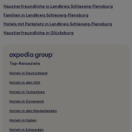
Haustierfreundliche in Landkreis Schleswig-Flensburg
Familien in Landkreis Schleswig-Flensburg
Hotels mit Parkplatz in Landkreis Schleswig-Flensburg
Haustierfreundliche in Glücksburg
Haustierfreundliche in Flensburg
Familien in Flensburg
Haustierfreundliche in Ellenberg
Top-Reiseziele
Familien in Ellenberg
Hotels in Deutschland
Familien in Schleswig
Hotels in den USA
Familien in Kappeln
Hotels in Tschechien
Familien in Kiel
Hotels in Österreich
Haustierfreundliche in Kiel
Hotels in den Niederlanden
Familien in Karschau
Hotels in Italien
Hotels mit Parkplatz in Laboe
Familien in Holnis
Hotels in Schweden