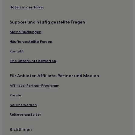
Bartelshagen Hotels
Hotels in der Türkei
Kieve Hotels
Support und häufig gestellte Fragen
Hotels nahe Traumstrand Dargun
Meine Buchungen
Neukalen Hotels
Alt Panstorf Hotels
Häufig gestellte Fragen
Hotels nahe Hundestrand
Kontakt
Lohmen Hotels
Eine Unterkunft bewerten
Hotels nahe Naturfreibad am Weißen See
Für Anbieter, Affliliate-Partner und Medien
Hotels nahe Badestelle Wanzkaer See - Wanzka
Affiliate-Partner-Programm
Gehlsbach Hotels
Presse
Hafendorf Hotels
Neu Poserin Hotels
Bei uns werben
Hotels nahe Strandbad Mirow
Reiseveranstalter
Dobbin-Linstow Hotels
Richtlinien
Altkalen Hotels