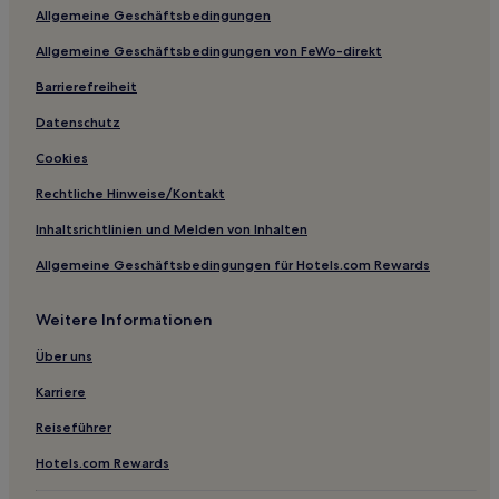
Allgemeine Geschäftsbedingungen
Müritz: Hotels
Allgemeine Geschäftsbedingungen von FeWo-direkt
Hotels nahe Bahnhof Jabel
Barrierefreiheit
Bargensdorf Hotels
Rechlin Hotels
Datenschutz
Groß Dratow Hotels
Cookies
Fleeth Hotels
Rechtliche Hinweise/Kontakt
Röckwitz Hotels
Inhaltsrichtlinien und Melden von Inhalten
Briggow Hotels
Allgemeine Geschäftsbedingungen für Hotels.com Rewards
Plau am See Hotels
Weitere Informationen
Bristow Hotels
Userin Hotels
Über uns
Hotels nahe Badestelle Strasen
Karriere
Hotels nahe Burg Stargard
Reiseführer
Waren Hotels
Hotels.com Rewards
Niendorf Hotels