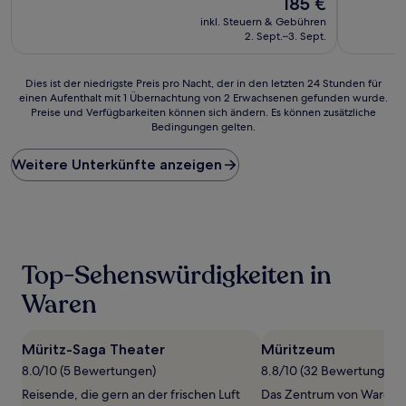
185 €
10,
(280
Preis
Wunderba
inkl. Steuern & Gebühren
Bewertungen)
beträgt
(532
2. Sept.–3. Sept.
185 €
Bewertun
Dies
Dies ist der niedrigste Preis pro Nacht, der in den letzten 24 Stunden für
einen Aufenthalt mit 1 Übernachtung von 2 Erwachsenen gefunden wurde.
ist
Preise und Verfügbarkeiten können sich ändern. Es können zusätzliche
der
Bedingungen gelten.
niedrigste
Preis
Weitere Unterkünfte anzeigen
pro
Nacht,
der
in
den
letzten
24 Stunden
Top-Sehenswürdigkeiten in
für
einen
Waren
Aufenthalt
mit
1 Übernachtung
Müritz-Saga Theater
Müritzeum
von
8.0/10 (5 Bewertungen)
8.8/10 (32 Bewertungen)
2 Erwachsenen
gefunden
Reisende, die gern an der frischen Luft
Das Zentrum von Waren 