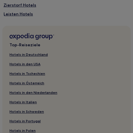
Zierstorf Hotels
Leisten Hotels
Hotels nahe Bahnhof Mölln
Großen Luckow Hotels
Blankenhof Hotels
Top-Reiseziele
Jabel Hotels
Hotels in Deutschland
Mirow Hotels
Hotels in den USA
Lindenberg Hotels
Hotels in Tschechien
Hotels nahe Kulturquartier Mecklenburg-Strelitz
Hotels in Österreich
Gülzow Hotels
Hotels in den Niederlanden
Hotels nahe Badestelle Warbende
Hotels in Italien
Wokuhl Hotels
Möllenhagen Hotels
Hotels in Schweden
Hotels nahe Badestrand Granzow
Hotels in Portugal
Ulrichshusen Hotels
Hotels in Polen