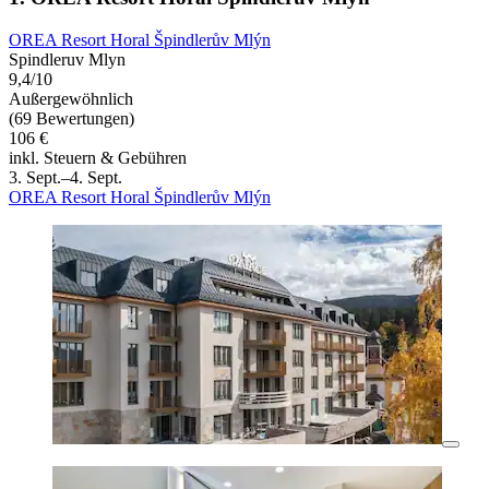
OREA Resort Horal Špindlerův Mlýn
Spindleruv Mlyn
9,4/10
Außergewöhnlich
(69 Bewertungen)
106 €
inkl. Steuern & Gebühren
3. Sept.–4. Sept.
OREA Resort Horal Špindlerův Mlýn