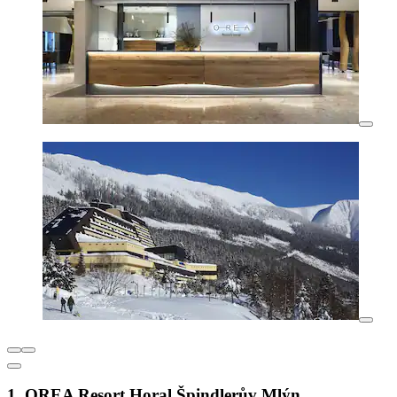
1. OREA Resort Horal Špindlerův Mlýn